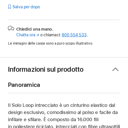
Salva per dopo
Chiedici una mano.
Chatta ora
(Si
o chiamaci:
800 554 533
.
apre
Le immagini delle casse sono a puro scopo illustrativo.
in
una
nuova
finestra)
Informazioni sul prodotto
Panoramica
Il Solo Loop intrecciato è un cinturino elastico dal
design esclusivo, comodissimo al polso e facile da
infilare e sfilare. È composto da 16.000 fili
in poliestere riciclato, intrecciati con fibre ultrasottili