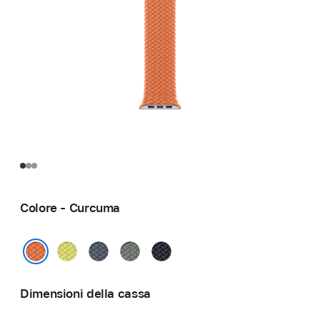
Colore - Curcuma
Giallo
Blu
Grigioverde
Mezzanotte
neon
salmastro
Curcuma
Dimensioni della cassa