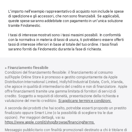
L’importo nell’esempio rappresentativo di acquisto non include le spese
di spedizione e gli accessori, che non sono finanziabili. Se applicabili,
queste spese saranno addebitate con pagamento in un’unica soluzione
tramite Findomestic.
I tassi di interesse mostrati sono i tassi massimi possibili. In conformità
con la normativa in materia di tassi di usura, ti potrebbero essere offerti
tassi di interesse inferiori in base al totale del tuo ordine. I tassi finali
saranno forniti da Findomestic durante la fase di richiesta.
Piè
Note
※
Finanziamento flessibile
a
di
Condizioni del finanziamento flessibile: il finanziamento al consumo
piè
pagina
sull’Apple Online Store è promosso e gestito congiuntamente da Apple
di
Distribution International Limited, Hollyhill Industrial Estate, Cork, Irlanda,
pagina
che agisce in qualità di intermediario del credito e non di finanziatore. Apple
offre finanziamenti tramite una gamma limitata di fornitori di servizi di
credito. Soggetto a requisiti di idoneità, presentazione della richiesta e
valutazione del merito creditizio.
Si applicano termini e condizioni.
A seconda dei prodotti che hai scelto, potrebbe esserti proposto un prestito
finalizzato oppure Smart Line (o la possibilità di scegliere tra le due
opzioni). Per maggiori dettagli, vai su
https://www.apple.com/it/shop/browse/financing/terms.
Messaggio pubblicitario con finalità promozionali destinato a chi è titolare di