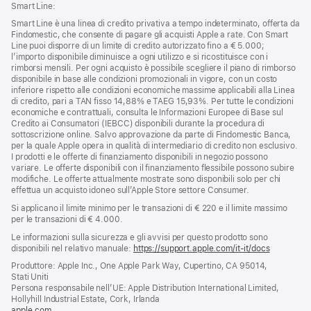
Smart Line:
Smart Line è una linea di credito privativa a tempo indeterminato, offerta da
Findomestic, che consente di pagare gli acquisti Apple a rate. Con Smart
Line puoi disporre di un limite di credito autorizzato fino a € 5.000;
l’importo disponibile diminuisce a ogni utilizzo e si ricostituisce con i
rimborsi mensili. Per ogni acquisto è possibile scegliere il piano di rimborso
disponibile in base alle condizioni promozionali in vigore, con un costo
inferiore rispetto alle condizioni economiche massime applicabili alla Linea
di credito, pari a TAN fisso 14,88% e TAEG 15,93%. Per tutte le condizioni
economiche e contrattuali, consulta le Informazioni Europee di Base sul
Credito ai Consumatori (IEBCC) disponibili durante la procedura di
sottoscrizione online. Salvo approvazione da parte di Findomestic Banca,
per la quale Apple opera in qualità di intermediario di credito non esclusivo.
I prodotti e le offerte di finanziamento disponibili in negozio possono
variare. Le offerte disponibili con il finanziamento flessibile possono subire
modifiche. Le offerte attualmente mostrate sono disponibili solo per chi
effettua un acquisto idoneo sull’Apple Store settore Consumer.
Si applicano il limite minimo per le transazioni di € 220 e il limite massimo
per le transazioni di € 4.000.
Le informazioni sulla sicurezza e gli avvisi per questo prodotto sono
disponibili nel relativo manuale:
https://support.apple.com/it-it/docs
(si
apre
Produttore: Apple Inc., One Apple Park Way, Cupertino, CA 95014,
una
Stati Uniti
nuova
Persona responsabile nell’UE: Apple Distribution International Limited,
finestra)
Hollyhill Industrial Estate, Cork, Irlanda
apple.com
(si