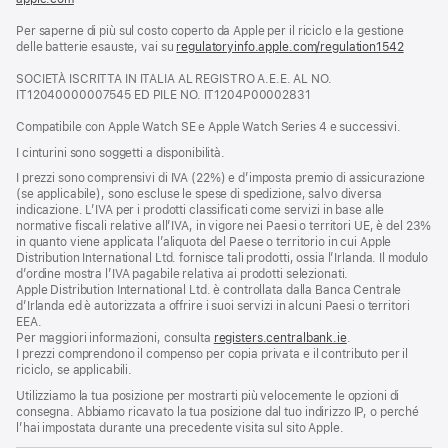
apre
Per saperne di più sul costo coperto da Apple per il riciclo e la gestione
una
delle batterie esauste, vai su
nuova
regulatoryinfo.apple.com/regulation1542
(si
finestra)
apre
SOCIETÀ ISCRITTA IN ITALIA AL REGISTRO A.E.E. AL NO.
una
IT12040000007545 ED PILE NO. IT1204P00002831
nuova
finestra
Compatibile con Apple Watch SE e Apple Watch Series 4 e successivi.
I cinturini sono soggetti a disponibilità.
I prezzi sono comprensivi di IVA (22%) e d’imposta premio di assicurazione
(se applicabile), sono escluse le spese di spedizione, salvo diversa
indicazione. L’IVA per i prodotti classificati come servizi in base alle
normative fiscali relative all’IVA, in vigore nei Paesi o territori UE, è del 23%
in quanto viene applicata l’aliquota del Paese o territorio in cui Apple
Distribution International Ltd. fornisce tali prodotti, ossia l’Irlanda. Il modulo
d’ordine mostra l’IVA pagabile relativa ai prodotti selezionati.
Apple Distribution International Ltd. è controllata dalla Banca Centrale
d’Irlanda ed è autorizzata a offrire i suoi servizi in alcuni Paesi o territori
EEA.
Per maggiori informazioni, consulta
registers.centralbank.ie
.
I prezzi comprendono il compenso per copia privata e il contributo per il
riciclo, se applicabili.
Utilizziamo la tua posizione per mostrarti più velocemente le opzioni di
consegna. Abbiamo ricavato la tua posizione dal tuo indirizzo IP, o perché
l’hai impostata durante una precedente visita sul sito Apple.