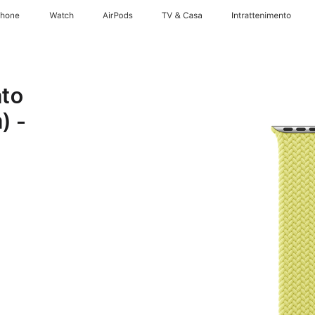
Phone
Watch
AirPods
TV & Casa
Intrattenimento
ato
) -
e