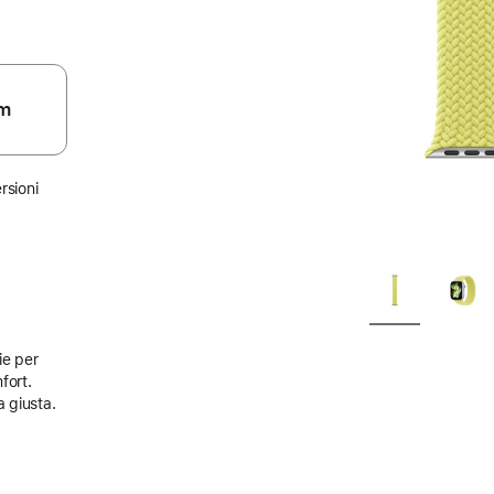
m
rsioni
ie per
fort.
a giusta.