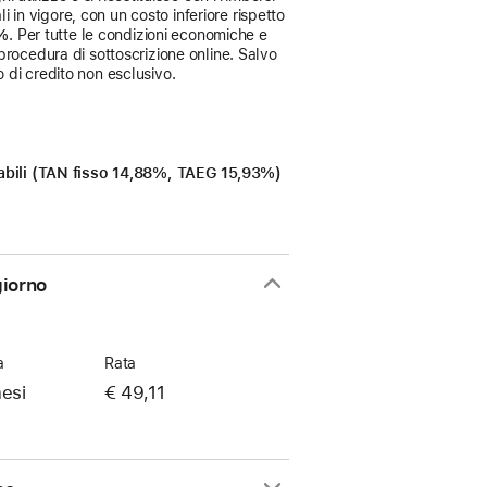
i in vigore, con un costo inferiore rispetto
3%
. Per tutte le condizioni economiche e
procedura di sottoscrizione online. Salvo
 di credito non esclusivo.
icabili (TAN fisso 14,88%, TAEG 15,93%)
giorno
a
Rata
esi
€ 49,11