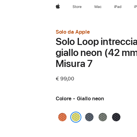
Apple
Store
Mac
iPad
i
Solo da Apple
Solo Loop intrecci
giallo neon (42 mm
Misura 7
€ 99,00
Colore - Giallo neon
Curcuma
Blu
Grigioverde
Mezzanott
salmastro
Giallo neon