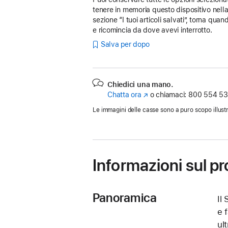
tenere in memoria questo dispositivo nell
sezione “I tuoi articoli salvati”, torna quan
e ricomincia da dove avevi interrotto.
Salva per dopo
Chiedici una mano.
Chatta ora
(Si
o chiamaci:
800 554 53
apre
Le immagini delle casse sono a puro scopo illustr
in
una
nuova
finestra)
Informazioni sul p
Panoramica
Il
e f
ul