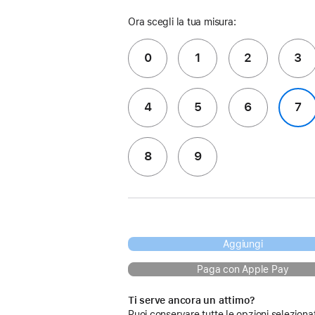
Ora scegli la tua misura:
0
1
2
3
4
5
6
7
8
9
Aggiungi
Paga con Apple Pay
Ti serve ancora un attimo?
Puoi conservare tutte le opzioni seleziona