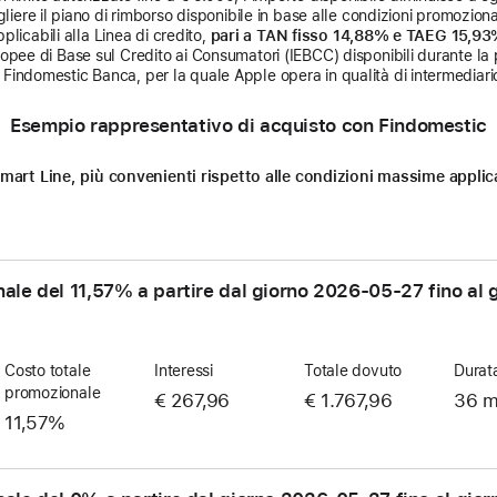
liere il piano di rimborso disponibile in base alle condizioni promozional
licabili alla Linea di credito,
pari a TAN fisso 14,88% e TAEG 15,9
uropee di Base sul Credito ai Consumatori (IEBCC) disponibili durante la 
Findomestic Banca, per la quale Apple opera in qualità di intermediario
Esempio rappresentativo di acquisto con Findomestic
n Smart Line, più convenienti rispetto alle condizioni massime appl
nale del 11,57% a partire dal giorno
2026-05-27
fino al 
Costo totale
Interessi
Totale dovuto
Durat
promozionale
€ 267,96
€ 1.767,96
36 m
11,57%