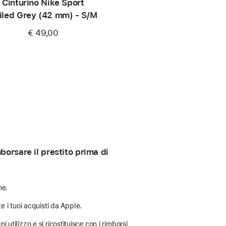
Cinturino Nike Sport
iled Grey (42 mm) - S/M
€ 49,00
orsare il prestito prima di
ne.
e i tuoi acquisti da Apple.
 utilizzo e si ricostituisce con i rimborsi