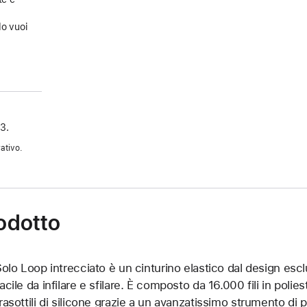
a
do vuoi
3.
ativo.
rodotto
 Solo Loop intrecciato è un cinturino elastico dal design es
acile da infilare e sfilare. È composto da 16.000 fili in poliest
trasottili di silicone grazie a un avanzatissimo strumento di pr