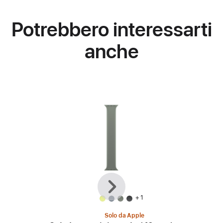
Potrebbero interessarti
anche
Precedente
Avanti
+ 1
Solo da Apple