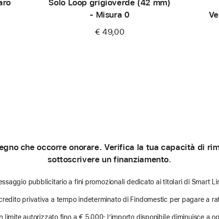
aro
Solo Loop grigioverde (42 mm)
- Misura 0
Ve
€ 49,00
gno che occorre onorare. Verifica la tua capacità di rimb
sottoscrivere un finanziamento.
ssaggio pubblicitario a fini promozionali dedicato ai titolari di Smart Li
credito privativa a tempo indeterminato di Findomestic per pagare a rat
limite autorizzato fino a € 5.000; l’importo disponibile diminuisce a ogni