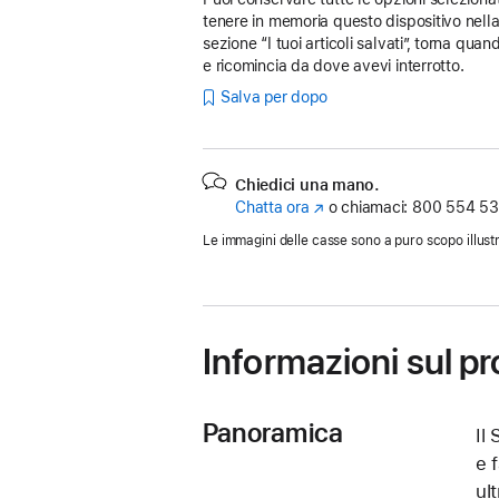
tenere in memoria questo dispositivo nell
sezione “I tuoi articoli salvati”, torna quan
e ricomincia da dove avevi interrotto.
Salva per dopo
Chiedici una mano.
Chatta ora
(Si
o chiamaci:
800 554 53
apre
Le immagini delle casse sono a puro scopo illustr
in
una
nuova
finestra)
Informazioni sul p
Panoramica
Il
e f
ul