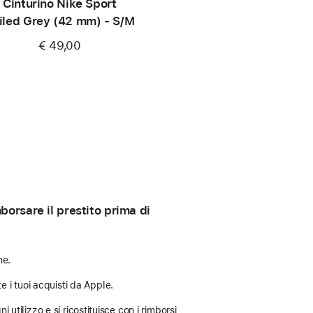
Cinturino Nike Sport
iled Grey (42 mm) - S/M
€ 49,00
orsare il prestito prima di
ne.
e i tuoi acquisti da Apple.
 utilizzo e si ricostituisce con i rimborsi