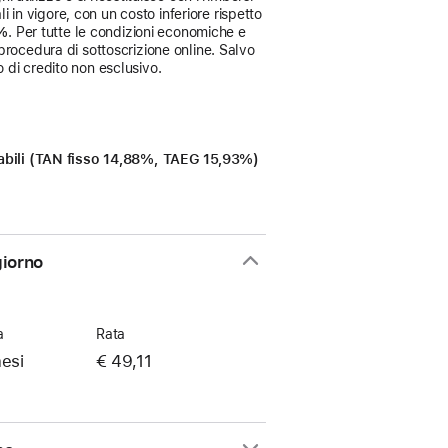
i in vigore, con un costo inferiore rispetto
3%
. Per tutte le condizioni economiche e
procedura di sottoscrizione online. Salvo
 di credito non esclusivo.
icabili (TAN fisso 14,88%, TAEG 15,93%)
giorno
a
Rata
esi
€ 49,11