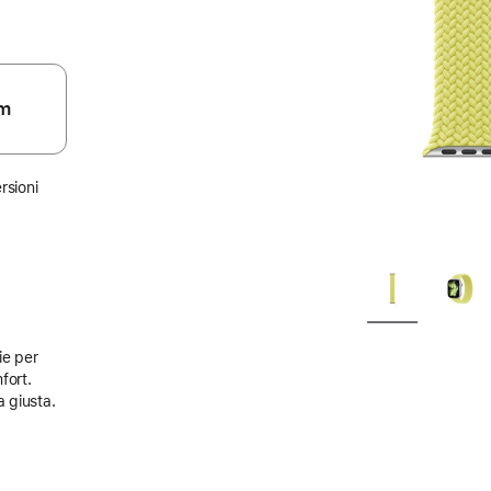
m
rsioni
ie per
fort.
a giusta.