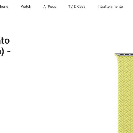
Phone
Watch
AirPods
TV & Casa
Intrattenimento
ato
) -
e