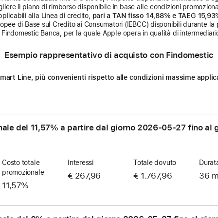
liere il piano di rimborso disponibile in base alle condizioni promozional
licabili alla Linea di credito,
pari a TAN fisso 14,88% e TAEG 15,9
uropee di Base sul Credito ai Consumatori (IEBCC) disponibili durante la 
Findomestic Banca, per la quale Apple opera in qualità di intermediario
Esempio rappresentativo di acquisto con Findomestic
n Smart Line, più convenienti rispetto alle condizioni massime appl
nale del 11,57% a partire dal giorno
2026-05-27
fino al 
Costo totale
Interessi
Totale dovuto
Durat
promozionale
€ 267,96
€ 1.767,96
36 m
11,57%