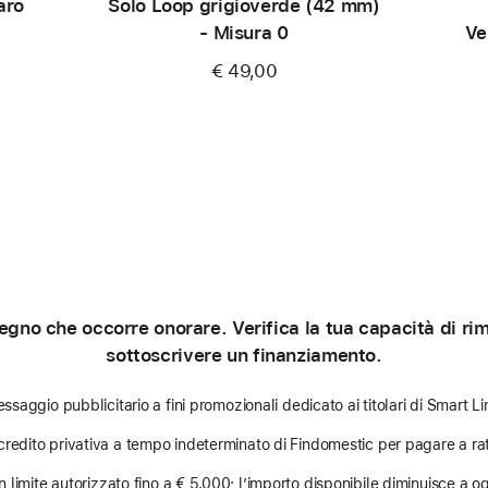
aro
Solo Loop grigioverde (42 mm)
- Misura 0
Ve
€ 49,00
gno che occorre onorare. Verifica la tua capacità di rimb
sottoscrivere un finanziamento.
ssaggio pubblicitario a fini promozionali dedicato ai titolari di Smart Li
credito privativa a tempo indeterminato di Findomestic per pagare a rat
limite autorizzato fino a € 5.000; l’importo disponibile diminuisce a ogni