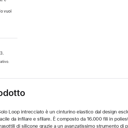
a
do vuoi
3.
ativo.
rodotto
 Solo Loop intrecciato è un cinturino elastico dal design es
acile da infilare e sfilare. È composto da 16.000 fili in poliest
trasottili di silicone grazie a un avanzatissimo strumento di pr