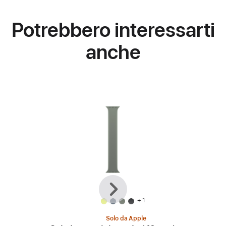
Potrebbero interessarti
anche
Precedente
Avanti
+ 1
Solo da Apple