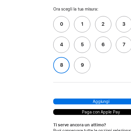
Ora scegli la tua misura:
0
1
2
3
4
5
6
7
8
9
Aggiungi
Paga con Apple Pay
Ti serve ancora un attimo?
Puoi conservare tutte le opzioni seleziona