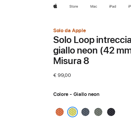
Apple
Store
Mac
iPad
i
Solo da Apple
Solo Loop intrecci
giallo neon (42 mm
Misura 8
€ 99,00
Colore - Giallo neon
Curcuma
Blu
Grigioverde
Mezzanott
salmastro
Giallo neon