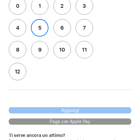
0
1
2
3
4
5
6
7
8
9
10
11
12
Aggiungi
Paga con Apple Pay
Ti serve ancora un attimo?