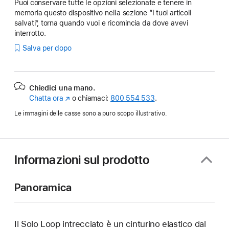
Puoi conservare tutte le opzioni selezionate e tenere in
memoria questo dispositivo nella sezione “I tuoi articoli
salvati”, torna quando vuoi e ricomincia da dove avevi
interrotto.
Salva per dopo
Chiedici una mano.
Chatta ora
(Si
o chiamaci:
800 554 533
.
apre
Le immagini delle casse sono a puro scopo illustrativo.
in
una
nuova
finestra)
Informazioni sul prodotto
Panoramica
Il Solo Loop intrecciato è un cinturino elastico dal