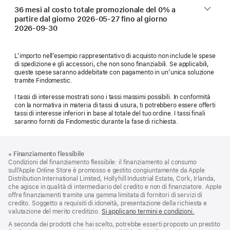
36 mesi al costo totale promozionale del 0% a
partire dal giorno
2026-05-27
fino al giorno
2026-09-30
L’importo nell’esempio rappresentativo di acquisto non include le spese
di spedizione e gli accessori, che non sono finanziabili. Se applicabili,
queste spese saranno addebitate con pagamento in un’unica soluzione
tramite Findomestic.
I tassi di interesse mostrati sono i tassi massimi possibili. In conformità
con la normativa in materia di tassi di usura, ti potrebbero essere offerti
tassi di interesse inferiori in base al totale del tuo ordine. I tassi finali
saranno forniti da Findomestic durante la fase di richiesta.
Piè
Note
※
Finanziamento flessibile
a
di
Condizioni del finanziamento flessibile: il finanziamento al consumo
piè
pagina
sull’Apple Online Store è promosso e gestito congiuntamente da Apple
di
Distribution International Limited, Hollyhill Industrial Estate, Cork, Irlanda,
pagina
che agisce in qualità di intermediario del credito e non di finanziatore. Apple
offre finanziamenti tramite una gamma limitata di fornitori di servizi di
credito. Soggetto a requisiti di idoneità, presentazione della richiesta e
valutazione del merito creditizio.
Si applicano termini e condizioni.
A seconda dei prodotti che hai scelto, potrebbe esserti proposto un prestito