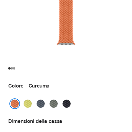
Colore - Curcuma
Giallo
Blu
Grigioverde
Mezzanotte
neon
salmastro
Curcuma
Dimensioni della cassa