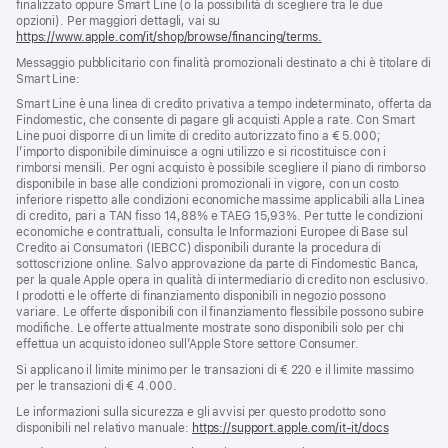
finalizzato oppure Smart Line (o la possibilità di scegliere tra le due
opzioni). Per maggiori dettagli, vai su
https://www.apple.com/it/shop/browse/financing/terms.
Messaggio pubblicitario con finalità promozionali destinato a chi è titolare di
Smart Line:
Smart Line è una linea di credito privativa a tempo indeterminato, offerta da
Findomestic, che consente di pagare gli acquisti Apple a rate. Con Smart
Line puoi disporre di un limite di credito autorizzato fino a € 5.000;
l’importo disponibile diminuisce a ogni utilizzo e si ricostituisce con i
rimborsi mensili. Per ogni acquisto è possibile scegliere il piano di rimborso
disponibile in base alle condizioni promozionali in vigore, con un costo
inferiore rispetto alle condizioni economiche massime applicabili alla Linea
di credito, pari a TAN fisso 14,88% e TAEG 15,93%. Per tutte le condizioni
economiche e contrattuali, consulta le Informazioni Europee di Base sul
Credito ai Consumatori (IEBCC) disponibili durante la procedura di
sottoscrizione online. Salvo approvazione da parte di Findomestic Banca,
per la quale Apple opera in qualità di intermediario di credito non esclusivo.
I prodotti e le offerte di finanziamento disponibili in negozio possono
variare. Le offerte disponibili con il finanziamento flessibile possono subire
modifiche. Le offerte attualmente mostrate sono disponibili solo per chi
effettua un acquisto idoneo sull’Apple Store settore Consumer.
Si applicano il limite minimo per le transazioni di € 220 e il limite massimo
per le transazioni di € 4.000.
Le informazioni sulla sicurezza e gli avvisi per questo prodotto sono
disponibili nel relativo manuale:
https://support.apple.com/it-it/docs
(si
apre