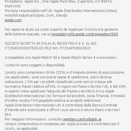
Produttore: Apple Inc., One Apple Park Way, Cupertino, CA 95014,
una
Stati Uniti
nuova
Persona responsabile nell’UE: Apple Distribution International Limited,
finestra)
Hollyhill Industrial Estate, Cork, Irlanda
apple.com
(si
apre
Per saperne di più sul costo coperto da Apple per il riciclo e la gestione
una
delle batterie esauste, vai su
nuova
regulatoryinfo.apple.com/regulation1542
(si
finestra)
apre
SOCIETÀ ISCRITTA IN ITALIA AL REGISTRO A.E.E. AL NO.
una
IT12040000007545 ED PILE NO. IT1204P00002831
nuova
finestra
Compatibile con Apple Watch SE e Apple Watch Series 4 e successivi.
I cinturini sono soggetti a disponibilità.
I prezzi sono comprensivi di IVA (22%) e d’imposta premio di assicurazione
(se applicabile), sono escluse le spese di spedizione, salvo diversa
indicazione. L’IVA per i prodotti classificati come servizi in base alle
normative fiscali relative all’IVA, in vigore nei Paesi o territori UE, è del 23%
in quanto viene applicata l’aliquota del Paese o territorio in cui Apple
Distribution International Ltd. fornisce tali prodotti, ossia l’Irlanda. Il modulo
d’ordine mostra l’IVA pagabile relativa ai prodotti selezionati.
Apple Distribution International Ltd. è controllata dalla Banca Centrale
d’Irlanda ed è autorizzata a offrire i suoi servizi in alcuni Paesi o territori
EEA.
Per maggiori informazioni, consulta
registers.centralbank.ie
.
I prezzi comprendono il compenso per copia privata e il contributo per il
riciclo, se applicabili.