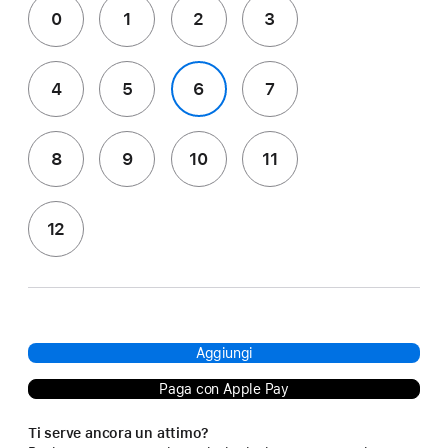
0
1
2
3
4
5
6
7
8
9
10
11
12
Aggiungi
Paga con Apple Pay
Ti serve ancora un attimo?