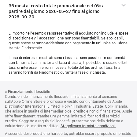
36 mesi al costo totale promozionale del 0% a
partire dal giorno
2026-05-27
fino al giorno
2026-09-30
L’importo nell’esempio rappresentativo di acquisto non include le spese
di spedizione e gli accessori, che non sono finanziabili. Se applicabili,
queste spese saranno addebitate con pagamento in un’unica soluzione
tramite Findomestic.
I tassi di interesse mostrati sono i tassi massimi possibili. In conformità
con la normativa in materia di tassi di usura, ti potrebbero essere offerti
tassi di interesse inferiori in base al totale del tuo ordine. I tassi finali
saranno forniti da Findomestic durante la fase di richiesta.
Piè
Note
※
Finanziamento flessibile
a
di
Condizioni del finanziamento flessibile: il finanziamento al consumo
piè
pagina
sull’Apple Online Store è promosso e gestito congiuntamente da Apple
di
Distribution International Limited, Hollyhill Industrial Estate, Cork, Irlanda,
pagina
che agisce in qualità di intermediario del credito e non di finanziatore. Apple
offre finanziamenti tramite una gamma limitata di fornitori di servizi di
credito. Soggetto a requisiti di idoneità, presentazione della richiesta e
valutazione del merito creditizio.
Si applicano termini e condizioni.
A seconda dei prodotti che hai scelto, potrebbe esserti proposto un prestito