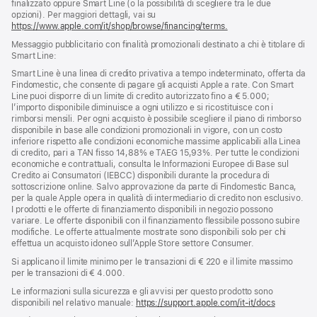
finalizzato oppure Smart Line (o la possibilità di scegliere tra le due
opzioni). Per maggiori dettagli, vai su
https://www.apple.com/it/shop/browse/financing/terms.
Messaggio pubblicitario con finalità promozionali destinato a chi è titolare di
Smart Line:
Smart Line è una linea di credito privativa a tempo indeterminato, offerta da
Findomestic, che consente di pagare gli acquisti Apple a rate. Con Smart
Line puoi disporre di un limite di credito autorizzato fino a € 5.000;
l’importo disponibile diminuisce a ogni utilizzo e si ricostituisce con i
rimborsi mensili. Per ogni acquisto è possibile scegliere il piano di rimborso
disponibile in base alle condizioni promozionali in vigore, con un costo
inferiore rispetto alle condizioni economiche massime applicabili alla Linea
di credito, pari a TAN fisso 14,88% e TAEG 15,93%. Per tutte le condizioni
economiche e contrattuali, consulta le Informazioni Europee di Base sul
Credito ai Consumatori (IEBCC) disponibili durante la procedura di
sottoscrizione online. Salvo approvazione da parte di Findomestic Banca,
per la quale Apple opera in qualità di intermediario di credito non esclusivo.
I prodotti e le offerte di finanziamento disponibili in negozio possono
variare. Le offerte disponibili con il finanziamento flessibile possono subire
modifiche. Le offerte attualmente mostrate sono disponibili solo per chi
effettua un acquisto idoneo sull’Apple Store settore Consumer.
Si applicano il limite minimo per le transazioni di € 220 e il limite massimo
per le transazioni di € 4.000.
Le informazioni sulla sicurezza e gli avvisi per questo prodotto sono
disponibili nel relativo manuale:
https://support.apple.com/it-it/docs
(si
apre