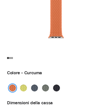
Colore - Curcuma
Giallo
Blu
Grigioverde
Mezzanotte
neon
salmastro
Curcuma
Dimensioni della cassa