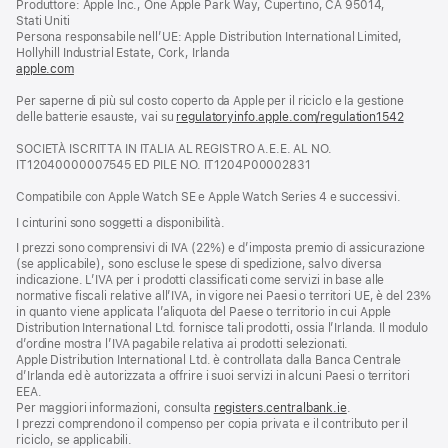
Produttore: Apple Inc., One Apple Park Way, Cupertino, CA 95014,
una
Stati Uniti
nuova
Persona responsabile nell’UE: Apple Distribution International Limited,
finestra)
Hollyhill Industrial Estate, Cork, Irlanda
apple.com
(si
apre
Per saperne di più sul costo coperto da Apple per il riciclo e la gestione
una
delle batterie esauste, vai su
nuova
regulatoryinfo.apple.com/regulation1542
(si
finestra)
apre
SOCIETÀ ISCRITTA IN ITALIA AL REGISTRO A.E.E. AL NO.
una
IT12040000007545 ED PILE NO. IT1204P00002831
nuova
finestra
Compatibile con Apple Watch SE e Apple Watch Series 4 e successivi.
I cinturini sono soggetti a disponibilità.
I prezzi sono comprensivi di IVA (22%) e d’imposta premio di assicurazione
(se applicabile), sono escluse le spese di spedizione, salvo diversa
indicazione. L’IVA per i prodotti classificati come servizi in base alle
normative fiscali relative all’IVA, in vigore nei Paesi o territori UE, è del 23%
in quanto viene applicata l’aliquota del Paese o territorio in cui Apple
Distribution International Ltd. fornisce tali prodotti, ossia l’Irlanda. Il modulo
d’ordine mostra l’IVA pagabile relativa ai prodotti selezionati.
Apple Distribution International Ltd. è controllata dalla Banca Centrale
d’Irlanda ed è autorizzata a offrire i suoi servizi in alcuni Paesi o territori
EEA.
Per maggiori informazioni, consulta
registers.centralbank.ie
.
I prezzi comprendono il compenso per copia privata e il contributo per il
riciclo, se applicabili.