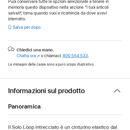
Puoi conservare tutte le opzioni selezionate e tenere in
memoria questo dispositivo nella sezione “I tuoi articoli
salvati”, torna quando vuoi e ricomincia da dove avevi
interrotto.
Salva per dopo
Chiedici una mano.
Chatta ora
(Si
o chiamaci:
800 554 533
.
apre
Le immagini delle casse sono a puro scopo illustrativo.
in
una
nuova
finestra)
Informazioni sul prodotto
Panoramica
Il Solo Loop intrecciato è un cinturino elastico dal