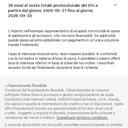
36 mesi al costo totale promozionale del 0% a
partire dal giorno
2026-05-27
fino al giorno
2026-09-30
L’importo nell’esempio rappresentativo di acquisto non include le spese
di spedizione e gli accessori, che non sono finanziabili. Se applicabili,
queste spese saranno addebitate con pagamento in un’unica soluzione
tramite Findomestic.
I tassi di interesse mostrati sono i tassi massimi possibili. In conformità
con la normativa in materia di tassi di usura, ti potrebbero essere offerti
tassi di interesse inferiori in base al totale del tuo ordine. I tassi finali
saranno forniti da Findomestic durante la fase di richiesta.
Piè
Note
※
Finanziamento flessibile
a
di
Condizioni del finanziamento flessibile: il finanziamento al consumo
piè
pagina
sull’Apple Online Store è promosso e gestito congiuntamente da Apple
di
Distribution International Limited, Hollyhill Industrial Estate, Cork, Irlanda,
pagina
che agisce in qualità di intermediario del credito e non di finanziatore. Apple
offre finanziamenti tramite una gamma limitata di fornitori di servizi di
credito. Soggetto a requisiti di idoneità, presentazione della richiesta e
valutazione del merito creditizio.
Si applicano termini e condizioni.
A seconda dei prodotti che hai scelto, potrebbe esserti proposto un prestito