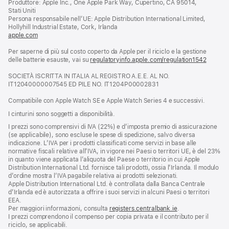
Produttore: Apple Inc., One Apple Park Way, Cupertino, CA 95014,
una
Stati Uniti
nuova
Persona responsabile nell’UE: Apple Distribution International Limited,
finestra)
Hollyhill Industrial Estate, Cork, Irlanda
apple.com
(si
apre
Per saperne di più sul costo coperto da Apple per il riciclo e la gestione
una
delle batterie esauste, vai su
nuova
regulatoryinfo.apple.com/regulation1542
(si
finestra)
apre
SOCIETÀ ISCRITTA IN ITALIA AL REGISTRO A.E.E. AL NO.
una
IT12040000007545 ED PILE NO. IT1204P00002831
nuova
finestra
Compatibile con Apple Watch SE e Apple Watch Series 4 e successivi.
I cinturini sono soggetti a disponibilità.
I prezzi sono comprensivi di IVA (22%) e d’imposta premio di assicurazione
(se applicabile), sono escluse le spese di spedizione, salvo diversa
indicazione. L’IVA per i prodotti classificati come servizi in base alle
normative fiscali relative all’IVA, in vigore nei Paesi o territori UE, è del 23%
in quanto viene applicata l’aliquota del Paese o territorio in cui Apple
Distribution International Ltd. fornisce tali prodotti, ossia l’Irlanda. Il modulo
d’ordine mostra l’IVA pagabile relativa ai prodotti selezionati.
Apple Distribution International Ltd. è controllata dalla Banca Centrale
d’Irlanda ed è autorizzata a offrire i suoi servizi in alcuni Paesi o territori
EEA.
Per maggiori informazioni, consulta
registers.centralbank.ie
.
I prezzi comprendono il compenso per copia privata e il contributo per il
riciclo, se applicabili.