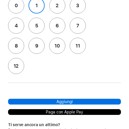
0
1
2
3
4
5
6
7
8
9
10
11
12
Aggiungi
Paga con Apple Pay
Ti serve ancora un attimo?