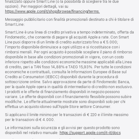
finalizzato oppure Smart Line (o la possibilità di scegliere tra le due
opzioni). Per maggiori dettagli, vai su
https://www.apple.com/it/shop/browse/financing/terms.
Messaggio pubblicitario con finalità promozionali destinato a chi è titolare di
Smart Line:
Smart Line è una linea di credito privativa a tempo indeterminato, offerta da
Findomestic, che consente di pagare gli acquisti Apple a rate. Con Smart
Line puoi disporre di un limite di credito autorizzato fino a € 5.000;
l’importo disponibile diminuisce a ogni utilizzo e si ricostituisce con i
rimborsi mensili. Per ogni acquisto è possibile scegliere il piano di rimborso
disponibile in base alle condizioni promozionali in vigore, con un costo
inferiore rispetto alle condizioni economiche massime applicabili alla Linea
di credito, pari a TAN fisso 14,88% e TAEG 15,93%. Per tutte le condizioni
economiche e contrattuali, consulta le Informazioni Europee di Base sul
Credito ai Consumatori (IEBCC) disponibili durante la procedura di
sottoscrizione online. Salvo approvazione da parte di Findomestic Banca,
per la quale Apple opera in qualità di intermediario di credito non esclusivo.
I prodotti e le offerte di finanziamento disponibili in negozio possono
variare. Le offerte disponibili con il finanziamento flessibile possono subire
modifiche. Le offerte attualmente mostrate sono disponibili solo per chi
effettua un acquisto idoneo sull’Apple Store settore Consumer.
Si applicano il limite minimo per le transazioni di € 220 e il limite massimo
per le transazioni di € 4.000.
Le informazioni sulla sicurezza e gli avvisi per questo prodotto sono
disponibili nel relativo manuale:
https://support.apple.com/it-it/docs
(si
apre