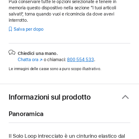
Puoi conservare tutte le opzioni selezionate e tenere in
memoria questo dispositivo nella sezione “I tuoi articoli
salvati”, torna quando vuoi e ricomincia da dove avevi
interrotto.
Salva per dopo
Chiedici una mano.
Chatta ora
(Si
o chiamaci:
800 554 533
.
apre
Le immagini delle casse sono a puro scopo illustrativo.
in
una
nuova
finestra)
Informazioni sul prodotto
Panoramica
Il Solo Loop intrecciato è un cinturino elastico dal