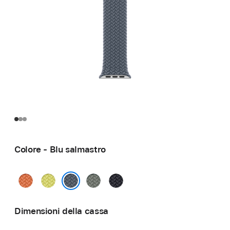
Colore - Blu salmastro
Curcuma
Giallo
Grigioverde
Mezzanotte
neon
Blu salmastro
Dimensioni della cassa