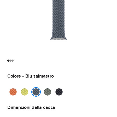
Colore - Blu salmastro
Curcuma
Giallo
Grigioverde
Mezzanotte
neon
Blu salmastro
Dimensioni della cassa