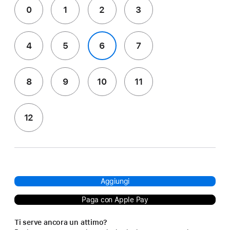
0
1
2
3
4
5
6
7
8
9
10
11
12
Aggiungi
Paga con Apple Pay
Ti serve ancora un attimo?