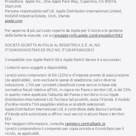
Produttore: Apple Inc., One Apple Park Way, Cupertino, CA 95014,
una
Stati Uniti
nuova
Persona responsabile nell’UE: Apple Distribution International Limited,
finestra)
Hollyhill Industrial Estate, Cork, Irlanda
apple.com
(si
apre
Per saperne di più sul costo coperto da Apple per il riciclo e la gestione
una
delle batterie esauste, vai su
nuova
regulatoryinfo.apple.com/regulation1542
(si
finestra)
apre
SOCIETÀ ISCRITTA IN ITALIA AL REGISTRO A.E.E. AL NO.
una
IT12040000007545 ED PILE NO. IT1204P00002831
nuova
finestra
Compatibile con Apple Watch SE e Apple Watch Series 4 e successivi.
I cinturini sono soggetti a disponibilità.
I prezzi sono comprensivi di IVA (22%) e d’imposta premio di assicurazione
(se applicabile), sono escluse le spese di spedizione, salvo diversa
indicazione. L’IVA per i prodotti classificati come servizi in base alle
normative fiscali relative all’IVA, in vigore nei Paesi o territori UE, è del 23%
in quanto viene applicata l’aliquota del Paese o territorio in cui Apple
Distribution International Ltd. fornisce tali prodotti, ossia l’Irlanda. Il modulo
d’ordine mostra l’IVA pagabile relativa ai prodotti selezionati.
Apple Distribution International Ltd. è controllata dalla Banca Centrale
d’Irlanda ed è autorizzata a offrire i suoi servizi in alcuni Paesi o territori
EEA.
Per maggiori informazioni, consulta
registers.centralbank.ie
.
I prezzi comprendono il compenso per copia privata e il contributo per il
riciclo, se applicabili.