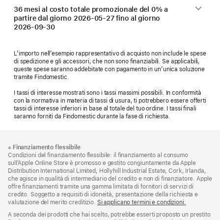
36 mesi al costo totale promozionale del 0% a
partire dal giorno
2026-05-27
fino al giorno
2026-09-30
L’importo nell’esempio rappresentativo di acquisto non include le spese
di spedizione e gli accessori, che non sono finanziabili. Se applicabili,
queste spese saranno addebitate con pagamento in un’unica soluzione
tramite Findomestic.
I tassi di interesse mostrati sono i tassi massimi possibili. In conformità
con la normativa in materia di tassi di usura, ti potrebbero essere offerti
tassi di interesse inferiori in base al totale del tuo ordine. I tassi finali
saranno forniti da Findomestic durante la fase di richiesta.
Piè
Note
※
Finanziamento flessibile
a
di
Condizioni del finanziamento flessibile: il finanziamento al consumo
piè
pagina
sull’Apple Online Store è promosso e gestito congiuntamente da Apple
di
Distribution International Limited, Hollyhill Industrial Estate, Cork, Irlanda,
pagina
che agisce in qualità di intermediario del credito e non di finanziatore. Apple
offre finanziamenti tramite una gamma limitata di fornitori di servizi di
credito. Soggetto a requisiti di idoneità, presentazione della richiesta e
valutazione del merito creditizio.
Si applicano termini e condizioni.
A seconda dei prodotti che hai scelto, potrebbe esserti proposto un prestito