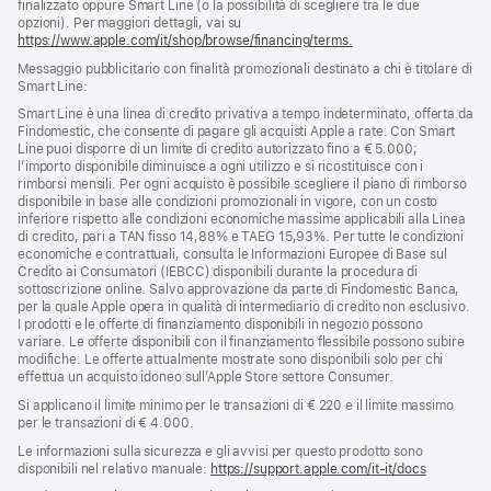
finalizzato oppure Smart Line (o la possibilità di scegliere tra le due
opzioni). Per maggiori dettagli, vai su
https://www.apple.com/it/shop/browse/financing/terms.
Messaggio pubblicitario con finalità promozionali destinato a chi è titolare di
Smart Line:
Smart Line è una linea di credito privativa a tempo indeterminato, offerta da
Findomestic, che consente di pagare gli acquisti Apple a rate. Con Smart
Line puoi disporre di un limite di credito autorizzato fino a € 5.000;
l’importo disponibile diminuisce a ogni utilizzo e si ricostituisce con i
rimborsi mensili. Per ogni acquisto è possibile scegliere il piano di rimborso
disponibile in base alle condizioni promozionali in vigore, con un costo
inferiore rispetto alle condizioni economiche massime applicabili alla Linea
di credito, pari a TAN fisso 14,88% e TAEG 15,93%. Per tutte le condizioni
economiche e contrattuali, consulta le Informazioni Europee di Base sul
Credito ai Consumatori (IEBCC) disponibili durante la procedura di
sottoscrizione online. Salvo approvazione da parte di Findomestic Banca,
per la quale Apple opera in qualità di intermediario di credito non esclusivo.
I prodotti e le offerte di finanziamento disponibili in negozio possono
variare. Le offerte disponibili con il finanziamento flessibile possono subire
modifiche. Le offerte attualmente mostrate sono disponibili solo per chi
effettua un acquisto idoneo sull’Apple Store settore Consumer.
Si applicano il limite minimo per le transazioni di € 220 e il limite massimo
per le transazioni di € 4.000.
Le informazioni sulla sicurezza e gli avvisi per questo prodotto sono
disponibili nel relativo manuale:
https://support.apple.com/it-it/docs
(si
apre