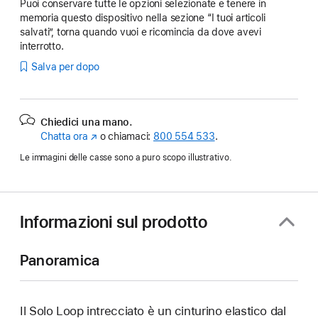
Puoi conservare tutte le opzioni selezionate e tenere in
memoria questo dispositivo nella sezione “I tuoi articoli
salvati”, torna quando vuoi e ricomincia da dove avevi
interrotto.
Salva per dopo
Chiedici una mano.
Chatta ora
(Si
o chiamaci:
800 554 533
.
apre
Le immagini delle casse sono a puro scopo illustrativo.
in
una
nuova
finestra)
Informazioni sul prodotto
Panoramica
Il Solo Loop intrecciato è un cinturino elastico dal