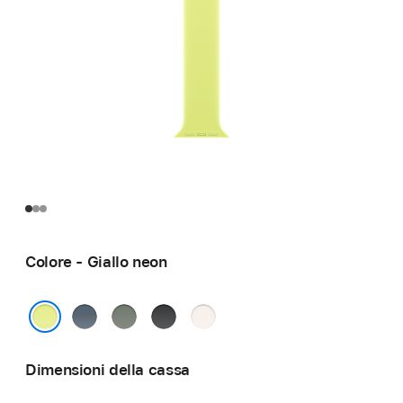
Colore - Giallo neon
Blu
Grigioverde
Nero
Rosa
salmastro
fard
Giallo neon
Dimensioni della cassa