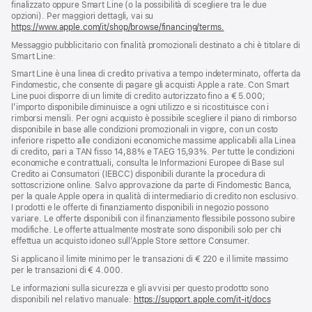
finalizzato oppure Smart Line (o la possibilità di scegliere tra le due
opzioni). Per maggiori dettagli, vai su
https://www.apple.com/it/shop/browse/financing/terms.
Messaggio pubblicitario con finalità promozionali destinato a chi è titolare di
Smart Line:
Smart Line è una linea di credito privativa a tempo indeterminato, offerta da
Findomestic, che consente di pagare gli acquisti Apple a rate. Con Smart
Line puoi disporre di un limite di credito autorizzato fino a € 5.000;
l’importo disponibile diminuisce a ogni utilizzo e si ricostituisce con i
rimborsi mensili. Per ogni acquisto è possibile scegliere il piano di rimborso
disponibile in base alle condizioni promozionali in vigore, con un costo
inferiore rispetto alle condizioni economiche massime applicabili alla Linea
di credito, pari a TAN fisso 14,88% e TAEG 15,93%. Per tutte le condizioni
economiche e contrattuali, consulta le Informazioni Europee di Base sul
Credito ai Consumatori (IEBCC) disponibili durante la procedura di
sottoscrizione online. Salvo approvazione da parte di Findomestic Banca,
per la quale Apple opera in qualità di intermediario di credito non esclusivo.
I prodotti e le offerte di finanziamento disponibili in negozio possono
variare. Le offerte disponibili con il finanziamento flessibile possono subire
modifiche. Le offerte attualmente mostrate sono disponibili solo per chi
effettua un acquisto idoneo sull’Apple Store settore Consumer.
Si applicano il limite minimo per le transazioni di € 220 e il limite massimo
per le transazioni di € 4.000.
Le informazioni sulla sicurezza e gli avvisi per questo prodotto sono
disponibili nel relativo manuale:
https://support.apple.com/it-it/docs
(si
apre