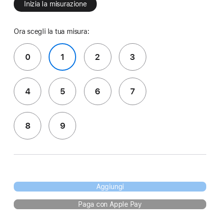
Inizia la misurazione
Ora scegli la tua misura:
0
1
2
3
4
5
6
7
8
9
Aggiungi
Paga con Apple Pay