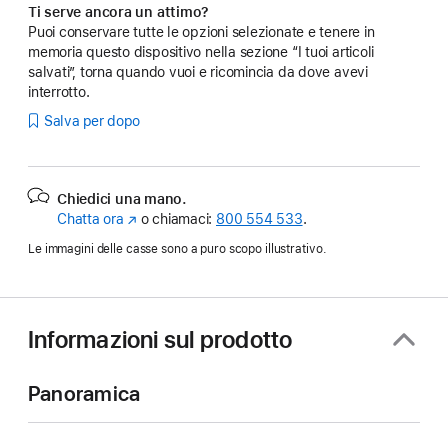
Ti serve ancora un attimo?
Puoi conservare tutte le opzioni selezionate e tenere in
memoria questo dispositivo nella sezione “I tuoi articoli
salvati”, torna quando vuoi e ricomincia da dove avevi
interrotto.
Salva per dopo
Chiedici una mano.
Chatta ora
(Si
o chiamaci:
800 554 533
.
apre
Le immagini delle casse sono a puro scopo illustrativo.
in
una
nuova
finestra)
Informazioni sul prodotto
Panoramica