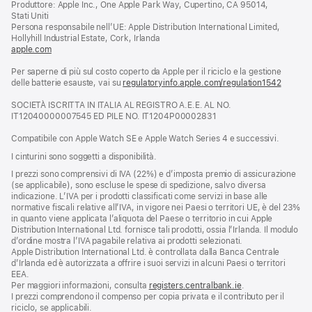
Produttore: Apple Inc., One Apple Park Way, Cupertino, CA 95014,
una
Stati Uniti
nuova
Persona responsabile nell’UE: Apple Distribution International Limited,
finestra)
Hollyhill Industrial Estate, Cork, Irlanda
apple.com
(si
apre
Per saperne di più sul costo coperto da Apple per il riciclo e la gestione
una
delle batterie esauste, vai su
nuova
regulatoryinfo.apple.com/regulation1542
(si
finestra)
apre
SOCIETÀ ISCRITTA IN ITALIA AL REGISTRO A.E.E. AL NO.
una
IT12040000007545 ED PILE NO. IT1204P00002831
nuova
finestra
Compatibile con Apple Watch SE e Apple Watch Series 4 e successivi.
I cinturini sono soggetti a disponibilità.
I prezzi sono comprensivi di IVA (22%) e d’imposta premio di assicurazione
(se applicabile), sono escluse le spese di spedizione, salvo diversa
indicazione. L’IVA per i prodotti classificati come servizi in base alle
normative fiscali relative all’IVA, in vigore nei Paesi o territori UE, è del 23%
in quanto viene applicata l’aliquota del Paese o territorio in cui Apple
Distribution International Ltd. fornisce tali prodotti, ossia l’Irlanda. Il modulo
d’ordine mostra l’IVA pagabile relativa ai prodotti selezionati.
Apple Distribution International Ltd. è controllata dalla Banca Centrale
d’Irlanda ed è autorizzata a offrire i suoi servizi in alcuni Paesi o territori
EEA.
Per maggiori informazioni, consulta
registers.centralbank.ie
.
I prezzi comprendono il compenso per copia privata e il contributo per il
riciclo, se applicabili.