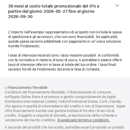
36 mesi al costo totale promozionale del 0% a
partire dal giorno
2026-05-27
fino al giorno
2026-09-30
L’importo nell’esempio rappresentativo di acquisto non include le spese
di spedizione e gli accessori, che non sono finanziabili. Se applicabili,
queste spese saranno addebitate con pagamento in un’unica soluzione
tramite Findomestic.
I tassi di interesse mostrati sono i tassi massimi possibili. In conformità
con la normativa in materia di tassi di usura, ti potrebbero essere offerti
tassi di interesse inferiori in base al totale del tuo ordine. I tassi finali
saranno forniti da Findomestic durante la fase di richiesta.
Piè
Note
※
Finanziamento flessibile
a
di
Condizioni del finanziamento flessibile: il finanziamento al consumo
piè
pagina
sull’Apple Online Store è promosso e gestito congiuntamente da Apple
di
Distribution International Limited, Hollyhill Industrial Estate, Cork, Irlanda,
pagina
che agisce in qualità di intermediario del credito e non di finanziatore. Apple
offre finanziamenti tramite una gamma limitata di fornitori di servizi di
credito. Soggetto a requisiti di idoneità, presentazione della richiesta e
valutazione del merito creditizio.
Si applicano termini e condizioni.
A seconda dei prodotti che hai scelto, potrebbe esserti proposto un prestito