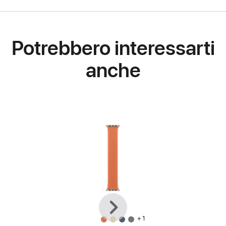
Potrebbero interessarti
anche
Precedente
Avanti
+ 1