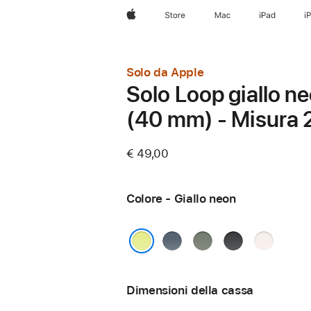
Apple
Store
Mac
iPad
i
Solo da Apple
Solo Loop giallo n
(40 mm) - Misura 
€ 49,00
Colore - Giallo neon
Blu
Grigioverde
Nero
Rosa
salmastro
fard
Giallo neon
Dimensioni della cassa