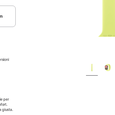
m
rsioni
ie per
fort.
a giusta.