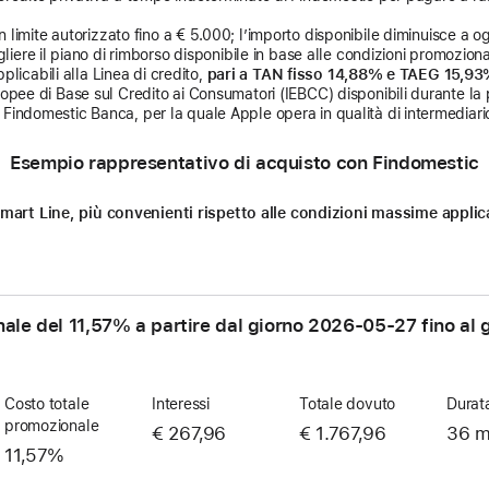
limite autorizzato fino a € 5.000; l’importo disponibile diminuisce a ogni
liere il piano di rimborso disponibile in base alle condizioni promozional
licabili alla Linea di credito,
pari a TAN fisso 14,88% e TAEG 15,9
uropee di Base sul Credito ai Consumatori (IEBCC) disponibili durante la 
Findomestic Banca, per la quale Apple opera in qualità di intermediario
Esempio rappresentativo di acquisto con Findomestic
n Smart Line, più convenienti rispetto alle condizioni massime appl
nale del 11,57% a partire dal giorno
2026-05-27
fino al 
Costo totale
Interessi
Totale dovuto
Durat
promozionale
€ 267,96
€ 1.767,96
36 m
11,57%