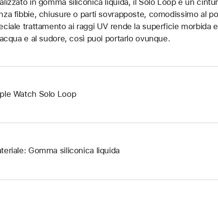
alizzato in gomma siliconica liquida, il Solo Loop è un cintu
nza fibbie, chiusure o parti sovrapposte, comodissimo al pols
eciale trattamento ai raggi UV rende la superficie morbida e p
l’acqua e al sudore, così puoi portarlo ovunque.
ple Watch Solo Loop
teriale: Gomma siliconica liquida