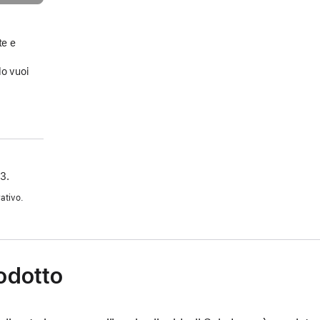
te e
a
do vuoi
3.
ativo.
rodotto