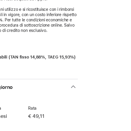
 utilizzo e si ricostituisce con i rimborsi
i in vigore, con un costo inferiore rispetto
3%
. Per tutte le condizioni economiche e
procedura di sottoscrizione online. Salvo
 di credito non esclusivo.
icabili (TAN fisso 14,88%, TAEG 15,93%)
giorno
a
Rata
esi
€ 49,11