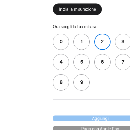
Inizia la misurazione
Ora scegli la tua misura:
0
1
2
3
4
5
6
7
8
9
Aggiungi
Paga con Apple Pay