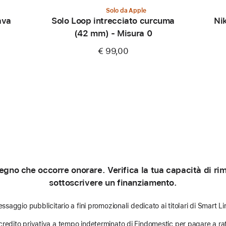
Solo da Apple
ava
Solo Loop intrecciato curcuma
Ni
(42 mm) - Misura 0
€ 99,00
gno che occorre onorare. Verifica la tua capacità di rimb
sottoscrivere un finanziamento.
ssaggio pubblicitario a fini promozionali dedicato ai titolari di Smart Li
credito privativa a tempo indeterminato di Findomestic per pagare a rat