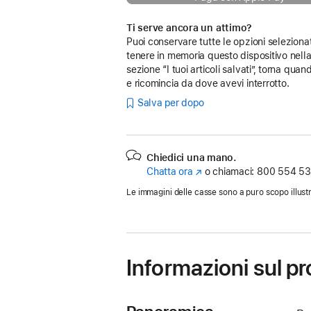
Ti serve ancora un attimo?
Puoi conservare tutte le opzioni seleziona
tenere in memoria questo dispositivo nell
sezione “I tuoi articoli salvati”, torna quan
e ricomincia da dove avevi interrotto.
Salva per dopo
Chiedici una mano.
Chatta ora
(Si
o chiamaci:
800 554 53
apre
Le immagini delle casse sono a puro scopo illustr
in
una
nuova
finestra)
Informazioni sul p