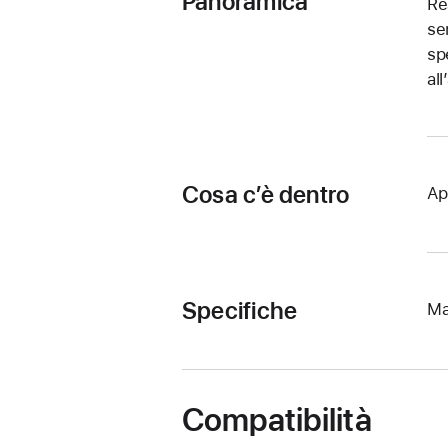
Panoramica
Re
se
sp
al
Cosa c’è dentro
Ap
Specifiche
Ma
Compatibilità