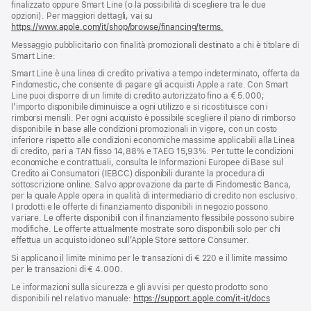
finalizzato oppure Smart Line (o la possibilità di scegliere tra le due
opzioni). Per maggiori dettagli, vai su
https://www.apple.com/it/shop/browse/financing/terms.
Messaggio pubblicitario con finalità promozionali destinato a chi è titolare di
Smart Line:
Smart Line è una linea di credito privativa a tempo indeterminato, offerta da
Findomestic, che consente di pagare gli acquisti Apple a rate. Con Smart
Line puoi disporre di un limite di credito autorizzato fino a € 5.000;
l’importo disponibile diminuisce a ogni utilizzo e si ricostituisce con i
rimborsi mensili. Per ogni acquisto è possibile scegliere il piano di rimborso
disponibile in base alle condizioni promozionali in vigore, con un costo
inferiore rispetto alle condizioni economiche massime applicabili alla Linea
di credito, pari a TAN fisso 14,88% e TAEG 15,93%. Per tutte le condizioni
economiche e contrattuali, consulta le Informazioni Europee di Base sul
Credito ai Consumatori (IEBCC) disponibili durante la procedura di
sottoscrizione online. Salvo approvazione da parte di Findomestic Banca,
per la quale Apple opera in qualità di intermediario di credito non esclusivo.
I prodotti e le offerte di finanziamento disponibili in negozio possono
variare. Le offerte disponibili con il finanziamento flessibile possono subire
modifiche. Le offerte attualmente mostrate sono disponibili solo per chi
effettua un acquisto idoneo sull’Apple Store settore Consumer.
Si applicano il limite minimo per le transazioni di € 220 e il limite massimo
per le transazioni di € 4.000.
Le informazioni sulla sicurezza e gli avvisi per questo prodotto sono
disponibili nel relativo manuale:
https://support.apple.com/it-it/docs
(si
apre