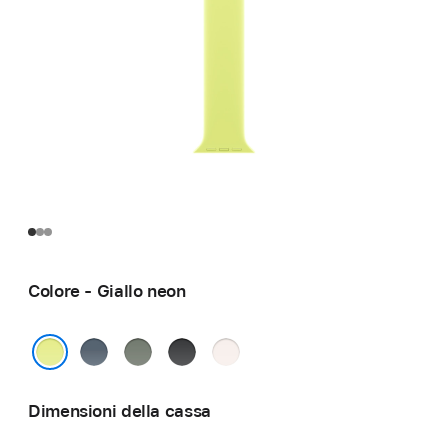
Colore - Giallo neon
Blu
Grigioverde
Nero
Rosa
salmastro
fard
Giallo neon
Dimensioni della cassa