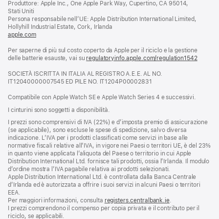
Produttore: Apple Inc., One Apple Park Way, Cupertino, CA 95014,
una
Stati Uniti
nuova
Persona responsabile nell’UE: Apple Distribution International Limited,
finestra)
Hollyhill Industrial Estate, Cork, Irlanda
apple.com
(si
apre
Per saperne di più sul costo coperto da Apple per il riciclo e la gestione
una
delle batterie esauste, vai su
nuova
regulatoryinfo.apple.com/regulation1542
(si
finestra)
apre
SOCIETÀ ISCRITTA IN ITALIA AL REGISTRO A.E.E. AL NO.
una
IT12040000007545 ED PILE NO. IT1204P00002831
nuova
finestra
Compatibile con Apple Watch SE e Apple Watch Series 4 e successivi.
I cinturini sono soggetti a disponibilità.
I prezzi sono comprensivi di IVA (22%) e d’imposta premio di assicurazione
(se applicabile), sono escluse le spese di spedizione, salvo diversa
indicazione. L’IVA per i prodotti classificati come servizi in base alle
normative fiscali relative all’IVA, in vigore nei Paesi o territori UE, è del 23%
in quanto viene applicata l’aliquota del Paese o territorio in cui Apple
Distribution International Ltd. fornisce tali prodotti, ossia l’Irlanda. Il modulo
d’ordine mostra l’IVA pagabile relativa ai prodotti selezionati.
Apple Distribution International Ltd. è controllata dalla Banca Centrale
d’Irlanda ed è autorizzata a offrire i suoi servizi in alcuni Paesi o territori
EEA.
Per maggiori informazioni, consulta
registers.centralbank.ie
.
I prezzi comprendono il compenso per copia privata e il contributo per il
riciclo, se applicabili.