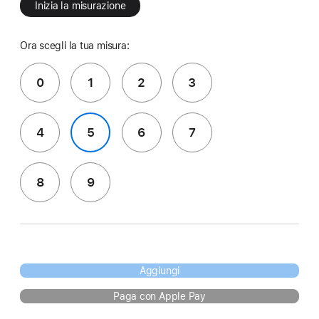
Inizia la misurazione
Ora scegli la tua misura:
0
1
2
3
4
5
6
7
8
9
Aggiungi
Paga con Apple Pay