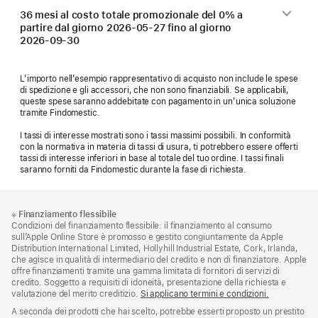
36 mesi al costo totale promozionale del 0% a
partire dal giorno
2026-05-27
fino al giorno
2026-09-30
L’importo nell’esempio rappresentativo di acquisto non include le spese
di spedizione e gli accessori, che non sono finanziabili. Se applicabili,
queste spese saranno addebitate con pagamento in un’unica soluzione
tramite Findomestic.
I tassi di interesse mostrati sono i tassi massimi possibili. In conformità
con la normativa in materia di tassi di usura, ti potrebbero essere offerti
tassi di interesse inferiori in base al totale del tuo ordine. I tassi finali
saranno forniti da Findomestic durante la fase di richiesta.
Piè
Note
※
Finanziamento flessibile
a
di
Condizioni del finanziamento flessibile: il finanziamento al consumo
piè
pagina
sull’Apple Online Store è promosso e gestito congiuntamente da Apple
di
Distribution International Limited, Hollyhill Industrial Estate, Cork, Irlanda,
pagina
che agisce in qualità di intermediario del credito e non di finanziatore. Apple
offre finanziamenti tramite una gamma limitata di fornitori di servizi di
credito. Soggetto a requisiti di idoneità, presentazione della richiesta e
valutazione del merito creditizio.
Si applicano termini e condizioni.
A seconda dei prodotti che hai scelto, potrebbe esserti proposto un prestito