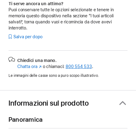
Ti serve ancora un attimo?
Puoi conservare tutte le opzioni selezionate e tenere in
memoria questo dispositivo nella sezione “I tuoi articoli
salvati”, torna quando vuoi e ricomincia da dove avevi
interrotto.
Salva per dopo
Chiedici una mano.
Chatta ora
(Si
o chiamaci:
800 554 533
.
apre
Le immagini delle casse sono a puro scopo illustrativo.
in
una
nuova
finestra)
Informazioni sul prodotto
Panoramica