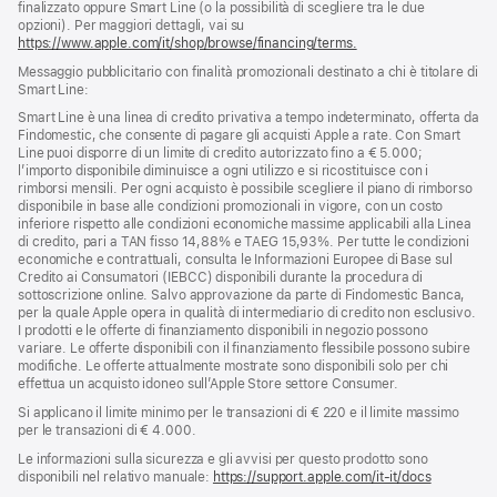
finalizzato oppure Smart Line (o la possibilità di scegliere tra le due
opzioni). Per maggiori dettagli, vai su
https://www.apple.com/it/shop/browse/financing/terms.
Messaggio pubblicitario con finalità promozionali destinato a chi è titolare di
Smart Line:
Smart Line è una linea di credito privativa a tempo indeterminato, offerta da
Findomestic, che consente di pagare gli acquisti Apple a rate. Con Smart
Line puoi disporre di un limite di credito autorizzato fino a € 5.000;
l’importo disponibile diminuisce a ogni utilizzo e si ricostituisce con i
rimborsi mensili. Per ogni acquisto è possibile scegliere il piano di rimborso
disponibile in base alle condizioni promozionali in vigore, con un costo
inferiore rispetto alle condizioni economiche massime applicabili alla Linea
di credito, pari a TAN fisso 14,88% e TAEG 15,93%. Per tutte le condizioni
economiche e contrattuali, consulta le Informazioni Europee di Base sul
Credito ai Consumatori (IEBCC) disponibili durante la procedura di
sottoscrizione online. Salvo approvazione da parte di Findomestic Banca,
per la quale Apple opera in qualità di intermediario di credito non esclusivo.
I prodotti e le offerte di finanziamento disponibili in negozio possono
variare. Le offerte disponibili con il finanziamento flessibile possono subire
modifiche. Le offerte attualmente mostrate sono disponibili solo per chi
effettua un acquisto idoneo sull’Apple Store settore Consumer.
Si applicano il limite minimo per le transazioni di € 220 e il limite massimo
per le transazioni di € 4.000.
Le informazioni sulla sicurezza e gli avvisi per questo prodotto sono
disponibili nel relativo manuale:
https://support.apple.com/it-it/docs
(si
apre