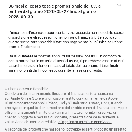
36 mesi al costo totale promozionale del 0% a
partire dal giorno
2026-05-27
fino al giorno
2026-09-30
L’importo nell’esempio rappresentativo di acquisto non include le spese
di spedizione e gli accessori, che non sono finanziabili. Se applicabili,
queste spese saranno addebitate con pagamento in un’unica soluzione
tramite Findomestic.
I tassi di interesse mostrati sono i tassi massimi possibili. In conformità
con la normativa in materia di tassi di usura, ti potrebbero essere offerti
tassi di interesse inferiori in base al totale del tuo ordine. I tassi finali
saranno forniti da Findomestic durante la fase di richiesta.
Piè
Note
※
Finanziamento flessibile
a
di
Condizioni del finanziamento flessibile: il finanziamento al consumo
piè
pagina
sull’Apple Online Store è promosso e gestito congiuntamente da Apple
di
Distribution International Limited, Hollyhill Industrial Estate, Cork, Irlanda,
pagina
che agisce in qualità di intermediario del credito e non di finanziatore. Apple
offre finanziamenti tramite una gamma limitata di fornitori di servizi di
credito. Soggetto a requisiti di idoneità, presentazione della richiesta e
valutazione del merito creditizio.
Si applicano termini e condizioni.
A seconda dei prodotti che hai scelto, potrebbe esserti proposto un prestito