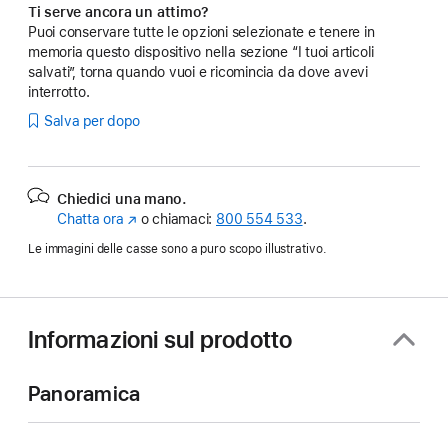
Ti serve ancora un attimo?
Puoi conservare tutte le opzioni selezionate e tenere in
memoria questo dispositivo nella sezione “I tuoi articoli
salvati”, torna quando vuoi e ricomincia da dove avevi
interrotto.
Salva per dopo
Chiedici una mano.
Chatta ora
(Si
o chiamaci:
800 554 533
.
apre
Le immagini delle casse sono a puro scopo illustrativo.
in
una
nuova
finestra)
Informazioni sul prodotto
Panoramica