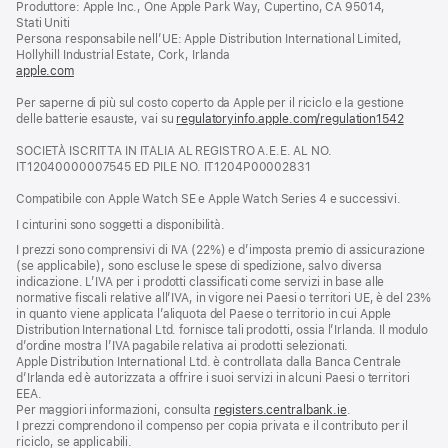
Produttore: Apple Inc., One Apple Park Way, Cupertino, CA 95014,
una
Stati Uniti
nuova
Persona responsabile nell’UE: Apple Distribution International Limited,
finestra)
Hollyhill Industrial Estate, Cork, Irlanda
apple.com
(si
apre
Per saperne di più sul costo coperto da Apple per il riciclo e la gestione
una
delle batterie esauste, vai su
nuova
regulatoryinfo.apple.com/regulation1542
(si
finestra)
apre
SOCIETÀ ISCRITTA IN ITALIA AL REGISTRO A.E.E. AL NO.
una
IT12040000007545 ED PILE NO. IT1204P00002831
nuova
finestra
Compatibile con Apple Watch SE e Apple Watch Series 4 e successivi.
I cinturini sono soggetti a disponibilità.
I prezzi sono comprensivi di IVA (22%) e d’imposta premio di assicurazione
(se applicabile), sono escluse le spese di spedizione, salvo diversa
indicazione. L’IVA per i prodotti classificati come servizi in base alle
normative fiscali relative all’IVA, in vigore nei Paesi o territori UE, è del 23%
in quanto viene applicata l’aliquota del Paese o territorio in cui Apple
Distribution International Ltd. fornisce tali prodotti, ossia l’Irlanda. Il modulo
d’ordine mostra l’IVA pagabile relativa ai prodotti selezionati.
Apple Distribution International Ltd. è controllata dalla Banca Centrale
d’Irlanda ed è autorizzata a offrire i suoi servizi in alcuni Paesi o territori
EEA.
Per maggiori informazioni, consulta
registers.centralbank.ie
.
I prezzi comprendono il compenso per copia privata e il contributo per il
riciclo, se applicabili.