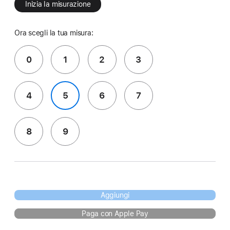
Inizia la misurazione
Ora scegli la tua misura:
0
1
2
3
4
5
6
7
8
9
Aggiungi
Paga con Apple Pay