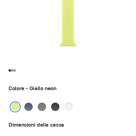
Colore - Giallo neon
Blu
Grigioverde
Nero
Rosa
salmastro
fard
Giallo neon
Dimensioni della cassa