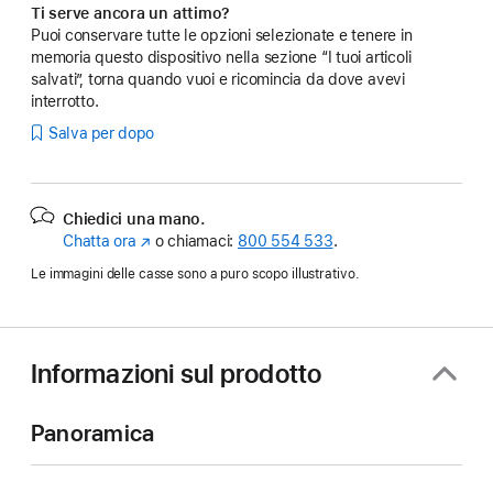
Ti serve ancora un attimo?
Puoi conservare tutte le opzioni selezionate e tenere in
memoria questo dispositivo nella sezione “I tuoi articoli
salvati”, torna quando vuoi e ricomincia da dove avevi
interrotto.
Salva per dopo
Chiedici una mano.
Chatta ora
(Si
o chiamaci:
800 554 533
.
apre
Le immagini delle casse sono a puro scopo illustrativo.
in
una
nuova
finestra)
Informazioni sul prodotto
Panoramica