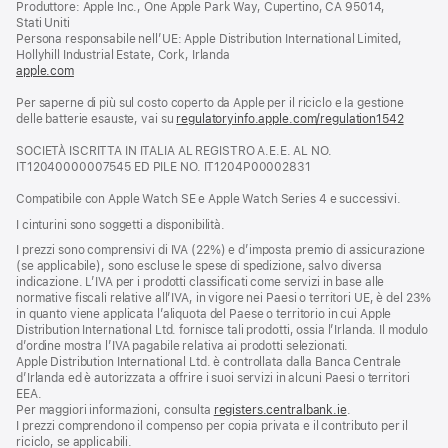
Produttore: Apple Inc., One Apple Park Way, Cupertino, CA 95014,
una
Stati Uniti
nuova
Persona responsabile nell’UE: Apple Distribution International Limited,
finestra)
Hollyhill Industrial Estate, Cork, Irlanda
apple.com
(si
apre
Per saperne di più sul costo coperto da Apple per il riciclo e la gestione
una
delle batterie esauste, vai su
nuova
regulatoryinfo.apple.com/regulation1542
(si
finestra)
apre
SOCIETÀ ISCRITTA IN ITALIA AL REGISTRO A.E.E. AL NO.
una
IT12040000007545 ED PILE NO. IT1204P00002831
nuova
finestra
Compatibile con Apple Watch SE e Apple Watch Series 4 e successivi.
I cinturini sono soggetti a disponibilità.
I prezzi sono comprensivi di IVA (22%) e d’imposta premio di assicurazione
(se applicabile), sono escluse le spese di spedizione, salvo diversa
indicazione. L’IVA per i prodotti classificati come servizi in base alle
normative fiscali relative all’IVA, in vigore nei Paesi o territori UE, è del 23%
in quanto viene applicata l’aliquota del Paese o territorio in cui Apple
Distribution International Ltd. fornisce tali prodotti, ossia l’Irlanda. Il modulo
d’ordine mostra l’IVA pagabile relativa ai prodotti selezionati.
Apple Distribution International Ltd. è controllata dalla Banca Centrale
d’Irlanda ed è autorizzata a offrire i suoi servizi in alcuni Paesi o territori
EEA.
Per maggiori informazioni, consulta
registers.centralbank.ie
.
I prezzi comprendono il compenso per copia privata e il contributo per il
riciclo, se applicabili.