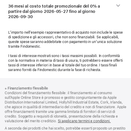
36 mesi al costo totale promozionale del 0% a
partire dal giorno
2026-05-27
fino al giorno
2026-09-30
L’importo nell’esempio rappresentativo di acquisto non include le spese
di spedizione e gli accessori, che non sono finanziabili. Se applicabili,
queste spese saranno addebitate con pagamento in un’unica soluzione
tramite Findomestic.
I tassi di interesse mostrati sono i tassi massimi possibili. In conformità
con la normativa in materia di tassi di usura, ti potrebbero essere offerti
tassi di interesse inferiori in base al totale del tuo ordine. I tassi finali
saranno forniti da Findomestic durante la fase di richiesta.
Piè
Note
※
Finanziamento flessibile
a
di
Condizioni del finanziamento flessibile: il finanziamento al consumo
piè
pagina
sull’Apple Online Store è promosso e gestito congiuntamente da Apple
di
Distribution International Limited, Hollyhill Industrial Estate, Cork, Irlanda,
pagina
che agisce in qualità di intermediario del credito e non di finanziatore. Apple
offre finanziamenti tramite una gamma limitata di fornitori di servizi di
credito. Soggetto a requisiti di idoneità, presentazione della richiesta e
valutazione del merito creditizio.
Si applicano termini e condizioni.
A seconda dei prodotti che hai scelto, potrebbe esserti proposto un prestito