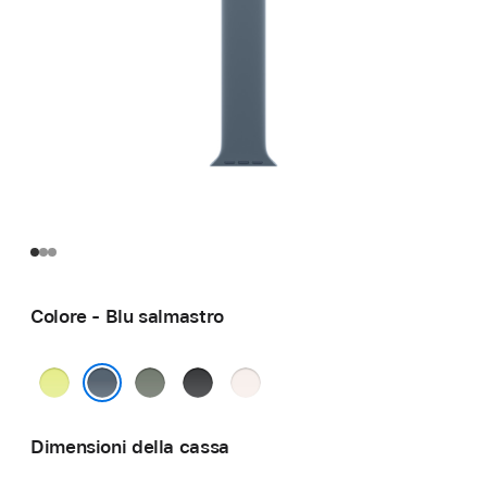
Colore - Blu salmastro
Giallo
Grigioverde
Nero
Rosa
neon
fard
Blu salmastro
Dimensioni della cassa