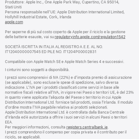
Produttore: Apple Inc., One Apple Park Way, Cupertino, CA 95014,
una
Stati Uniti
nuova
Persona responsabile nell’UE: Apple Distribution International Limited,
finestra)
Hollyhill Industrial Estate, Cork, Irlanda
apple.com
(si
apre
Per saperne di più sul costo coperto da Apple per il riciclo e la gestione
una
delle batterie esauste, vai su
nuova
regulatoryinfo.apple.com/regulation1542
(si
finestra)
apre
SOCIETÀ ISCRITTA IN ITALIA AL REGISTRO A.E.E. AL NO.
una
IT12040000007545 ED PILE NO. IT1204P00002831
nuova
finestra
Compatibile con Apple Watch SE e Apple Watch Series 4 e successivi.
I cinturini sono soggetti a disponibilità.
I prezzi sono comprensivi di IVA (22%) e d’imposta premio di assicurazione
(se applicabile), sono escluse le spese di spedizione, salvo diversa
indicazione. L’IVA per i prodotti classificati come servizi in base alle
normative fiscali relative all’IVA, in vigore nei Paesi o territori UE, è del 23%
in quanto viene applicata l’aliquota del Paese o territorio in cui Apple
Distribution International Ltd. fornisce tali prodotti, ossia l’Irlanda. Il modulo
d’ordine mostra l’IVA pagabile relativa ai prodotti selezionati.
Apple Distribution International Ltd. è controllata dalla Banca Centrale
d’Irlanda ed è autorizzata a offrire i suoi servizi in alcuni Paesi o territori
EEA.
Per maggiori informazioni, consulta
registers.centralbank.ie
.
I prezzi comprendono il compenso per copia privata e il contributo per il
riciclo, se applicabili.