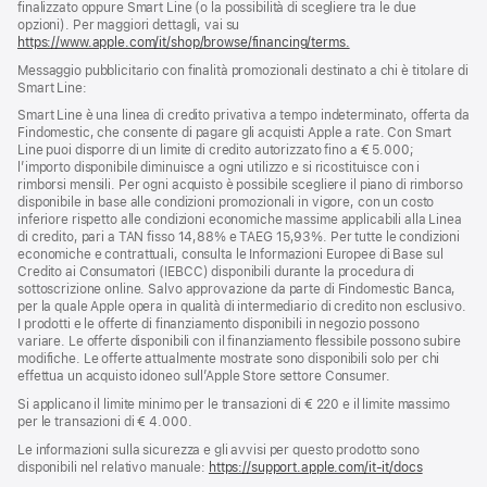
finalizzato oppure Smart Line (o la possibilità di scegliere tra le due
opzioni). Per maggiori dettagli, vai su
https://www.apple.com/it/shop/browse/financing/terms.
Messaggio pubblicitario con finalità promozionali destinato a chi è titolare di
Smart Line:
Smart Line è una linea di credito privativa a tempo indeterminato, offerta da
Findomestic, che consente di pagare gli acquisti Apple a rate. Con Smart
Line puoi disporre di un limite di credito autorizzato fino a € 5.000;
l’importo disponibile diminuisce a ogni utilizzo e si ricostituisce con i
rimborsi mensili. Per ogni acquisto è possibile scegliere il piano di rimborso
disponibile in base alle condizioni promozionali in vigore, con un costo
inferiore rispetto alle condizioni economiche massime applicabili alla Linea
di credito, pari a TAN fisso 14,88% e TAEG 15,93%. Per tutte le condizioni
economiche e contrattuali, consulta le Informazioni Europee di Base sul
Credito ai Consumatori (IEBCC) disponibili durante la procedura di
sottoscrizione online. Salvo approvazione da parte di Findomestic Banca,
per la quale Apple opera in qualità di intermediario di credito non esclusivo.
I prodotti e le offerte di finanziamento disponibili in negozio possono
variare. Le offerte disponibili con il finanziamento flessibile possono subire
modifiche. Le offerte attualmente mostrate sono disponibili solo per chi
effettua un acquisto idoneo sull’Apple Store settore Consumer.
Si applicano il limite minimo per le transazioni di € 220 e il limite massimo
per le transazioni di € 4.000.
Le informazioni sulla sicurezza e gli avvisi per questo prodotto sono
disponibili nel relativo manuale:
https://support.apple.com/it-it/docs
(si
apre