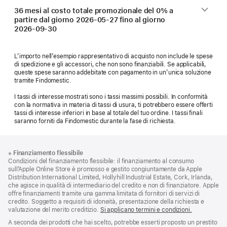
36 mesi al costo totale promozionale del 0% a
partire dal giorno
2026-05-27
fino al giorno
2026-09-30
L’importo nell’esempio rappresentativo di acquisto non include le spese
di spedizione e gli accessori, che non sono finanziabili. Se applicabili,
queste spese saranno addebitate con pagamento in un’unica soluzione
tramite Findomestic.
I tassi di interesse mostrati sono i tassi massimi possibili. In conformità
con la normativa in materia di tassi di usura, ti potrebbero essere offerti
tassi di interesse inferiori in base al totale del tuo ordine. I tassi finali
saranno forniti da Findomestic durante la fase di richiesta.
Piè
Note
※
Finanziamento flessibile
a
di
Condizioni del finanziamento flessibile: il finanziamento al consumo
piè
pagina
sull’Apple Online Store è promosso e gestito congiuntamente da Apple
di
Distribution International Limited, Hollyhill Industrial Estate, Cork, Irlanda,
pagina
che agisce in qualità di intermediario del credito e non di finanziatore. Apple
offre finanziamenti tramite una gamma limitata di fornitori di servizi di
credito. Soggetto a requisiti di idoneità, presentazione della richiesta e
valutazione del merito creditizio.
Si applicano termini e condizioni.
A seconda dei prodotti che hai scelto, potrebbe esserti proposto un prestito