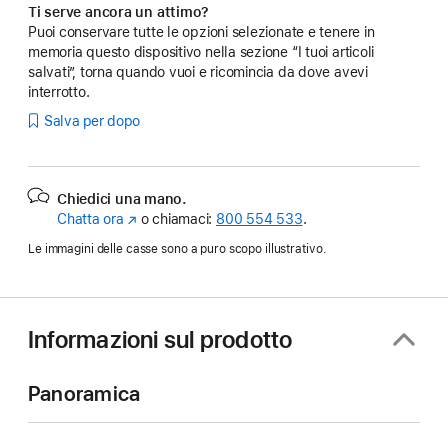
Ti serve ancora un attimo?
Puoi conservare tutte le opzioni selezionate e tenere in
memoria questo dispositivo nella sezione “I tuoi articoli
salvati”, torna quando vuoi e ricomincia da dove avevi
interrotto.
Salva per dopo
Chiedici una mano.
Chatta ora
(Si
o chiamaci:
800 554 533
.
apre
Le immagini delle casse sono a puro scopo illustrativo.
in
una
nuova
finestra)
Informazioni sul prodotto
Panoramica