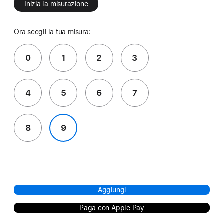
Inizia la misurazione
Ora scegli la tua misura:
0
1
2
3
4
5
6
7
8
9
Aggiungi
Paga con Apple Pay