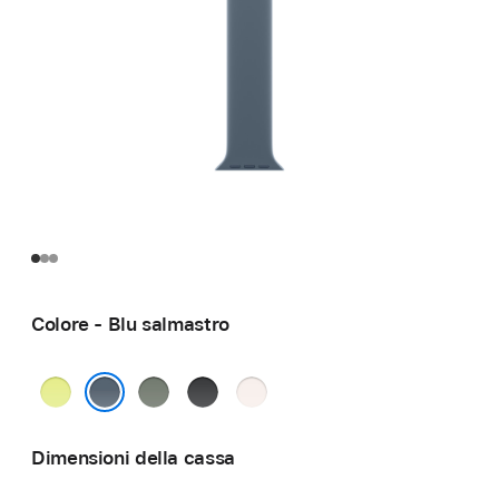
Colore - Blu salmastro
Giallo
Grigioverde
Nero
Rosa
neon
fard
Blu salmastro
Dimensioni della cassa