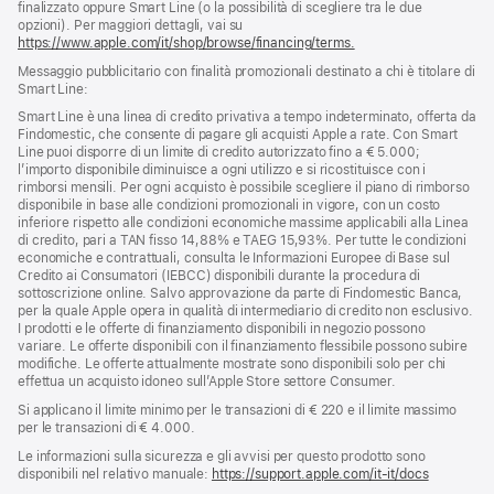
finalizzato oppure Smart Line (o la possibilità di scegliere tra le due
opzioni). Per maggiori dettagli, vai su
https://www.apple.com/it/shop/browse/financing/terms.
Messaggio pubblicitario con finalità promozionali destinato a chi è titolare di
Smart Line:
Smart Line è una linea di credito privativa a tempo indeterminato, offerta da
Findomestic, che consente di pagare gli acquisti Apple a rate. Con Smart
Line puoi disporre di un limite di credito autorizzato fino a € 5.000;
l’importo disponibile diminuisce a ogni utilizzo e si ricostituisce con i
rimborsi mensili. Per ogni acquisto è possibile scegliere il piano di rimborso
disponibile in base alle condizioni promozionali in vigore, con un costo
inferiore rispetto alle condizioni economiche massime applicabili alla Linea
di credito, pari a TAN fisso 14,88% e TAEG 15,93%. Per tutte le condizioni
economiche e contrattuali, consulta le Informazioni Europee di Base sul
Credito ai Consumatori (IEBCC) disponibili durante la procedura di
sottoscrizione online. Salvo approvazione da parte di Findomestic Banca,
per la quale Apple opera in qualità di intermediario di credito non esclusivo.
I prodotti e le offerte di finanziamento disponibili in negozio possono
variare. Le offerte disponibili con il finanziamento flessibile possono subire
modifiche. Le offerte attualmente mostrate sono disponibili solo per chi
effettua un acquisto idoneo sull’Apple Store settore Consumer.
Si applicano il limite minimo per le transazioni di € 220 e il limite massimo
per le transazioni di € 4.000.
Le informazioni sulla sicurezza e gli avvisi per questo prodotto sono
disponibili nel relativo manuale:
https://support.apple.com/it-it/docs
(si
apre