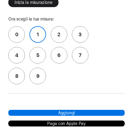
Inizia la misurazione
Ora scegli la tua misura:
0
1
2
3
4
5
6
7
8
9
Aggiungi
Paga con Apple Pay