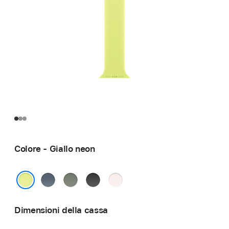
Colore - Giallo neon
Blu
Grigioverde
Nero
Rosa
salmastro
fard
Giallo neon
Dimensioni della cassa