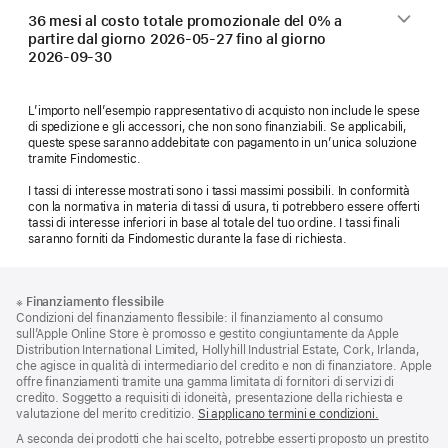
36 mesi al costo totale promozionale del 0% a
partire dal giorno
2026-05-27
fino al giorno
2026-09-30
L’importo nell’esempio rappresentativo di acquisto non include le spese
di spedizione e gli accessori, che non sono finanziabili. Se applicabili,
queste spese saranno addebitate con pagamento in un’unica soluzione
tramite Findomestic.
I tassi di interesse mostrati sono i tassi massimi possibili. In conformità
con la normativa in materia di tassi di usura, ti potrebbero essere offerti
tassi di interesse inferiori in base al totale del tuo ordine. I tassi finali
saranno forniti da Findomestic durante la fase di richiesta.
Piè
Note
※
Finanziamento flessibile
a
di
Condizioni del finanziamento flessibile: il finanziamento al consumo
piè
pagina
sull’Apple Online Store è promosso e gestito congiuntamente da Apple
di
Distribution International Limited, Hollyhill Industrial Estate, Cork, Irlanda,
pagina
che agisce in qualità di intermediario del credito e non di finanziatore. Apple
offre finanziamenti tramite una gamma limitata di fornitori di servizi di
credito. Soggetto a requisiti di idoneità, presentazione della richiesta e
valutazione del merito creditizio.
Si applicano termini e condizioni.
A seconda dei prodotti che hai scelto, potrebbe esserti proposto un prestito