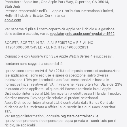
Produttore: Apple Inc., One Apple Park Way, Cupertino, CA 95014,
una
Stati Uniti
nuova
Persona responsabile nell’UE: Apple Distribution International Limited,
finestra)
Hollyhill Industrial Estate, Cork, Irlanda
apple.com
(si
apre
Per saperne di più sul costo coperto da Apple per il riciclo e la gestione
una
delle batterie esauste, vai su
nuova
regulatoryinfo.apple.com/regulation1542
(si
finestra)
apre
SOCIETÀ ISCRITTA IN ITALIA AL REGISTRO A.E.E. AL NO.
una
IT12040000007545 ED PILE NO. IT1204P00002831
nuova
finestra
Compatibile con Apple Watch SE e Apple Watch Series 4 e successivi.
I cinturini sono soggetti a disponibilità.
I prezzi sono comprensivi di IVA (22%) e d’imposta premio di assicurazione
(se applicabile), sono escluse le spese di spedizione, salvo diversa
indicazione. L’IVA per i prodotti classificati come servizi in base alle
normative fiscali relative all’IVA, in vigore nei Paesi o territori UE, è del 23%
in quanto viene applicata l’aliquota del Paese o territorio in cui Apple
Distribution International Ltd. fornisce tali prodotti, ossia l’Irlanda. Il modulo
d’ordine mostra l’IVA pagabile relativa ai prodotti selezionati.
Apple Distribution International Ltd. è controllata dalla Banca Centrale
d’Irlanda ed è autorizzata a offrire i suoi servizi in alcuni Paesi o territori
EEA.
Per maggiori informazioni, consulta
registers.centralbank.ie
.
I prezzi comprendono il compenso per copia privata e il contributo per il
riciclo, se applicabili.