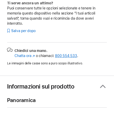
Ti serve ancora un attimo?
Puoi conservare tutte le opzioni selezionate e tenere in
memoria questo dispositivo nella sezione “I tuoi articoli
salvati”, torna quando vuoi e ricomincia da dove avevi
interrotto.
Salva per dopo
Chiedici una mano.
Chatta ora
(Si
o chiamaci:
800 554 533
.
apre
Le immagini delle casse sono a puro scopo illustrativo.
in
una
nuova
finestra)
Informazioni sul prodotto
Panoramica