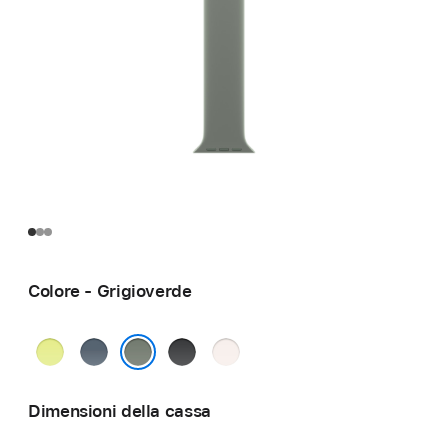
Colore - Grigioverde
Giallo
Blu
Nero
Rosa
neon
salmastro
fard
Grigioverde
Dimensioni della cassa