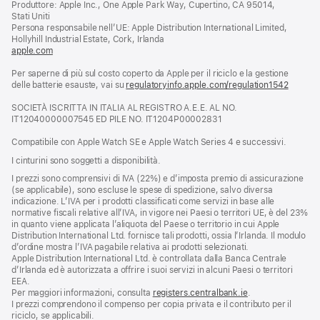
Produttore: Apple Inc., One Apple Park Way, Cupertino, CA 95014,
una
Stati Uniti
nuova
Persona responsabile nell’UE: Apple Distribution International Limited,
finestra)
Hollyhill Industrial Estate, Cork, Irlanda
apple.com
(si
apre
Per saperne di più sul costo coperto da Apple per il riciclo e la gestione
una
delle batterie esauste, vai su
nuova
regulatoryinfo.apple.com/regulation1542
(si
finestra)
apre
SOCIETÀ ISCRITTA IN ITALIA AL REGISTRO A.E.E. AL NO.
una
IT12040000007545 ED PILE NO. IT1204P00002831
nuova
finestra
Compatibile con Apple Watch SE e Apple Watch Series 4 e successivi.
I cinturini sono soggetti a disponibilità.
I prezzi sono comprensivi di IVA (22%) e d’imposta premio di assicurazione
(se applicabile), sono escluse le spese di spedizione, salvo diversa
indicazione. L’IVA per i prodotti classificati come servizi in base alle
normative fiscali relative all’IVA, in vigore nei Paesi o territori UE, è del 23%
in quanto viene applicata l’aliquota del Paese o territorio in cui Apple
Distribution International Ltd. fornisce tali prodotti, ossia l’Irlanda. Il modulo
d’ordine mostra l’IVA pagabile relativa ai prodotti selezionati.
Apple Distribution International Ltd. è controllata dalla Banca Centrale
d’Irlanda ed è autorizzata a offrire i suoi servizi in alcuni Paesi o territori
EEA.
Per maggiori informazioni, consulta
registers.centralbank.ie
.
I prezzi comprendono il compenso per copia privata e il contributo per il
riciclo, se applicabili.