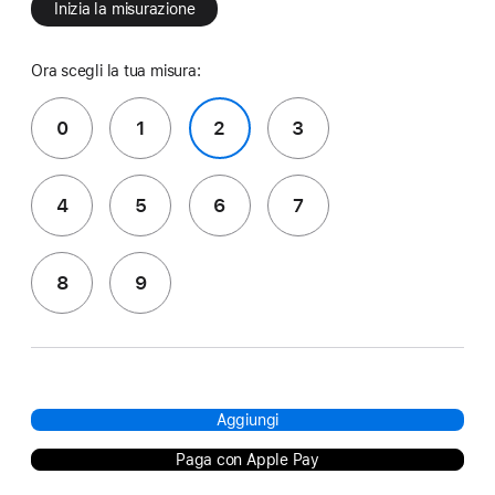
Inizia la misurazione
Ora scegli la tua misura:
0
1
2
3
4
5
6
7
8
9
Aggiungi
Paga con Apple Pay