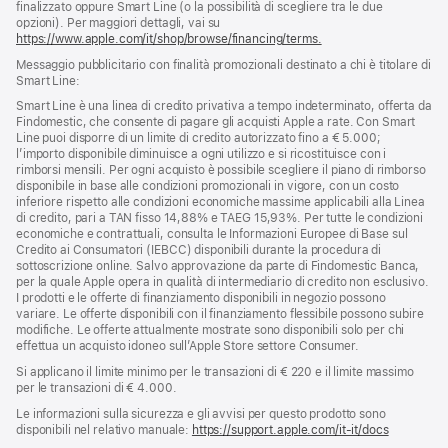
finalizzato oppure Smart Line (o la possibilità di scegliere tra le due
opzioni). Per maggiori dettagli, vai su
https://www.apple.com/it/shop/browse/financing/terms.
Messaggio pubblicitario con finalità promozionali destinato a chi è titolare di
Smart Line:
Smart Line è una linea di credito privativa a tempo indeterminato, offerta da
Findomestic, che consente di pagare gli acquisti Apple a rate. Con Smart
Line puoi disporre di un limite di credito autorizzato fino a € 5.000;
l’importo disponibile diminuisce a ogni utilizzo e si ricostituisce con i
rimborsi mensili. Per ogni acquisto è possibile scegliere il piano di rimborso
disponibile in base alle condizioni promozionali in vigore, con un costo
inferiore rispetto alle condizioni economiche massime applicabili alla Linea
di credito, pari a TAN fisso 14,88% e TAEG 15,93%. Per tutte le condizioni
economiche e contrattuali, consulta le Informazioni Europee di Base sul
Credito ai Consumatori (IEBCC) disponibili durante la procedura di
sottoscrizione online. Salvo approvazione da parte di Findomestic Banca,
per la quale Apple opera in qualità di intermediario di credito non esclusivo.
I prodotti e le offerte di finanziamento disponibili in negozio possono
variare. Le offerte disponibili con il finanziamento flessibile possono subire
modifiche. Le offerte attualmente mostrate sono disponibili solo per chi
effettua un acquisto idoneo sull’Apple Store settore Consumer.
Si applicano il limite minimo per le transazioni di € 220 e il limite massimo
per le transazioni di € 4.000.
Le informazioni sulla sicurezza e gli avvisi per questo prodotto sono
disponibili nel relativo manuale:
https://support.apple.com/it-it/docs
(si
apre