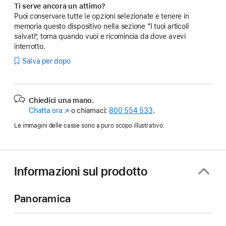
Ti serve ancora un attimo?
Puoi conservare tutte le opzioni selezionate e tenere in
memoria questo dispositivo nella sezione “I tuoi articoli
salvati”, torna quando vuoi e ricomincia da dove avevi
interrotto.
Salva per dopo
Chiedici una mano.
Chatta ora
(Si
o chiamaci:
800 554 533
.
apre
Le immagini delle casse sono a puro scopo illustrativo.
in
una
nuova
finestra)
Informazioni sul prodotto
Panoramica