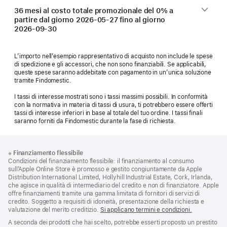
36 mesi al costo totale promozionale del 0% a
partire dal giorno
2026-05-27
fino al giorno
2026-09-30
L’importo nell’esempio rappresentativo di acquisto non include le spese
di spedizione e gli accessori, che non sono finanziabili. Se applicabili,
queste spese saranno addebitate con pagamento in un’unica soluzione
tramite Findomestic.
I tassi di interesse mostrati sono i tassi massimi possibili. In conformità
con la normativa in materia di tassi di usura, ti potrebbero essere offerti
tassi di interesse inferiori in base al totale del tuo ordine. I tassi finali
saranno forniti da Findomestic durante la fase di richiesta.
Piè
Note
※
Finanziamento flessibile
a
di
Condizioni del finanziamento flessibile: il finanziamento al consumo
piè
pagina
sull’Apple Online Store è promosso e gestito congiuntamente da Apple
di
Distribution International Limited, Hollyhill Industrial Estate, Cork, Irlanda,
pagina
che agisce in qualità di intermediario del credito e non di finanziatore. Apple
offre finanziamenti tramite una gamma limitata di fornitori di servizi di
credito. Soggetto a requisiti di idoneità, presentazione della richiesta e
valutazione del merito creditizio.
Si applicano termini e condizioni.
A seconda dei prodotti che hai scelto, potrebbe esserti proposto un prestito