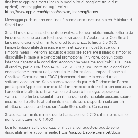
finalizzato oppure Smart Line (o la possibilità di scegliere tra le due
opzioni). Per maggiori dettagli, vai su
https://www.apple.com/it/shop/browse/financing/terms.
Messaggio pubblicitario con finalità promozionali destinato a chi è titolare di
Smart Line:
Smart Line è una linea di credito privativa a tempo indeterminato, offerta da
Findomestic, che consente di pagare gli acquisti Apple a rate. Con Smart
Line puoi disporre di un limite di credito autorizzato fino a € 5.000;
l’importo disponibile diminuisce a ogni utilizzo e si ricostituisce con i
rimborsi mensili. Per ogni acquisto è possibile scegliere il piano di rimborso
disponibile in base alle condizioni promozionali in vigore, con un costo
inferiore rispetto alle condizioni economiche massime applicabili alla Linea
di credito, pari a TAN fisso 14,88% e TAEG 15,93%. Per tutte le condizioni
economiche e contrattuali, consulta le Informazioni Europee di Base sul
Credito ai Consumatori (IEBCC) disponibili durante la procedura di
sottoscrizione online. Salvo approvazione da parte di Findomestic Banca,
per la quale Apple opera in qualità di intermediario di credito non esclusivo.
I prodotti e le offerte di finanziamento disponibili in negozio possono
variare. Le offerte disponibili con il finanziamento flessibile possono subire
modifiche. Le offerte attualmente mostrate sono disponibili solo per chi
effettua un acquisto idoneo sull’Apple Store settore Consumer.
Si applicano il limite minimo per le transazioni di € 220 e il limite massimo
per le transazioni di € 4.000.
Le informazioni sulla sicurezza e gli avvisi per questo prodotto sono
disponibili nel relativo manuale:
https://support.apple.com/it-it/docs
(si
apre