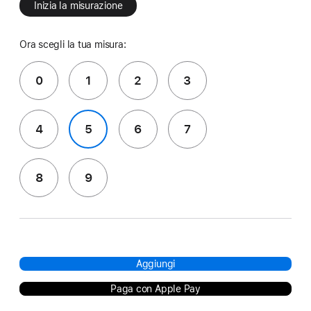
Inizia la misurazione
Ora scegli la tua misura:
0
1
2
3
4
5
6
7
8
9
Aggiungi
Paga con Apple Pay