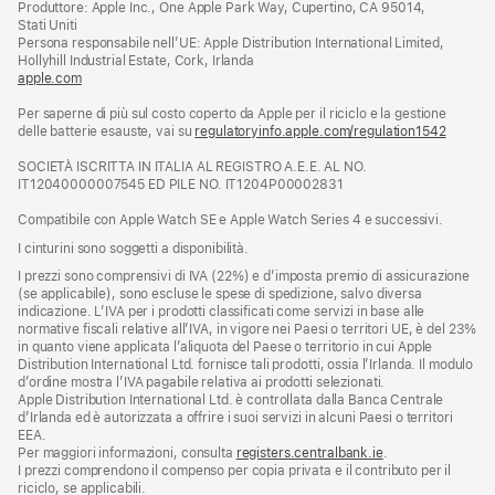
Produttore: Apple Inc., One Apple Park Way, Cupertino, CA 95014,
una
Stati Uniti
nuova
Persona responsabile nell’UE: Apple Distribution International Limited,
finestra)
Hollyhill Industrial Estate, Cork, Irlanda
apple.com
(si
apre
Per saperne di più sul costo coperto da Apple per il riciclo e la gestione
una
delle batterie esauste, vai su
nuova
regulatoryinfo.apple.com/regulation1542
(si
finestra)
apre
SOCIETÀ ISCRITTA IN ITALIA AL REGISTRO A.E.E. AL NO.
una
IT12040000007545 ED PILE NO. IT1204P00002831
nuova
finestra
Compatibile con Apple Watch SE e Apple Watch Series 4 e successivi.
I cinturini sono soggetti a disponibilità.
I prezzi sono comprensivi di IVA (22%) e d’imposta premio di assicurazione
(se applicabile), sono escluse le spese di spedizione, salvo diversa
indicazione. L’IVA per i prodotti classificati come servizi in base alle
normative fiscali relative all’IVA, in vigore nei Paesi o territori UE, è del 23%
in quanto viene applicata l’aliquota del Paese o territorio in cui Apple
Distribution International Ltd. fornisce tali prodotti, ossia l’Irlanda. Il modulo
d’ordine mostra l’IVA pagabile relativa ai prodotti selezionati.
Apple Distribution International Ltd. è controllata dalla Banca Centrale
d’Irlanda ed è autorizzata a offrire i suoi servizi in alcuni Paesi o territori
EEA.
Per maggiori informazioni, consulta
registers.centralbank.ie
.
I prezzi comprendono il compenso per copia privata e il contributo per il
riciclo, se applicabili.