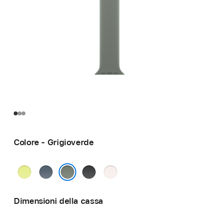
Colore - Grigioverde
Giallo
Blu
Nero
Rosa
neon
salmastro
fard
Grigioverde
Dimensioni della cassa