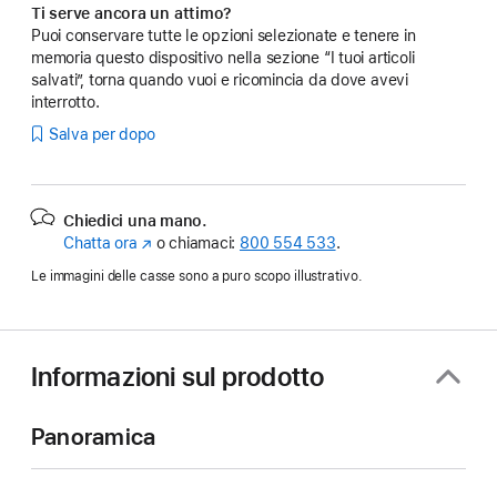
Ti serve ancora un attimo?
Puoi conservare tutte le opzioni selezionate e tenere in
memoria questo dispositivo nella sezione “I tuoi articoli
salvati”, torna quando vuoi e ricomincia da dove avevi
interrotto.
Salva per dopo
Chiedici una mano.
Chatta ora
(Si
o chiamaci:
800 554 533
.
apre
Le immagini delle casse sono a puro scopo illustrativo.
in
una
nuova
finestra)
Informazioni sul prodotto
Panoramica