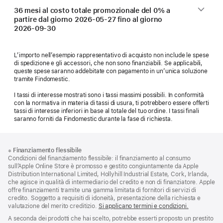
36 mesi al costo totale promozionale del 0% a
partire dal giorno
2026-05-27
fino al giorno
2026-09-30
L’importo nell’esempio rappresentativo di acquisto non include le spese
di spedizione e gli accessori, che non sono finanziabili. Se applicabili,
queste spese saranno addebitate con pagamento in un’unica soluzione
tramite Findomestic.
I tassi di interesse mostrati sono i tassi massimi possibili. In conformità
con la normativa in materia di tassi di usura, ti potrebbero essere offerti
tassi di interesse inferiori in base al totale del tuo ordine. I tassi finali
saranno forniti da Findomestic durante la fase di richiesta.
Piè
Note
※
Finanziamento flessibile
a
di
Condizioni del finanziamento flessibile: il finanziamento al consumo
piè
pagina
sull’Apple Online Store è promosso e gestito congiuntamente da Apple
di
Distribution International Limited, Hollyhill Industrial Estate, Cork, Irlanda,
pagina
che agisce in qualità di intermediario del credito e non di finanziatore. Apple
offre finanziamenti tramite una gamma limitata di fornitori di servizi di
credito. Soggetto a requisiti di idoneità, presentazione della richiesta e
valutazione del merito creditizio.
Si applicano termini e condizioni.
A seconda dei prodotti che hai scelto, potrebbe esserti proposto un prestito