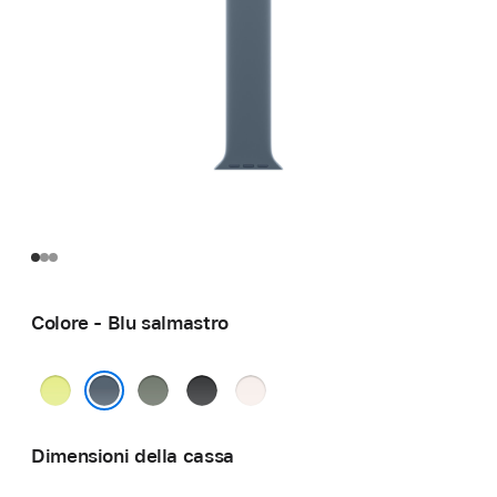
Colore - Blu salmastro
Giallo
Grigioverde
Nero
Rosa
neon
fard
Blu salmastro
Dimensioni della cassa