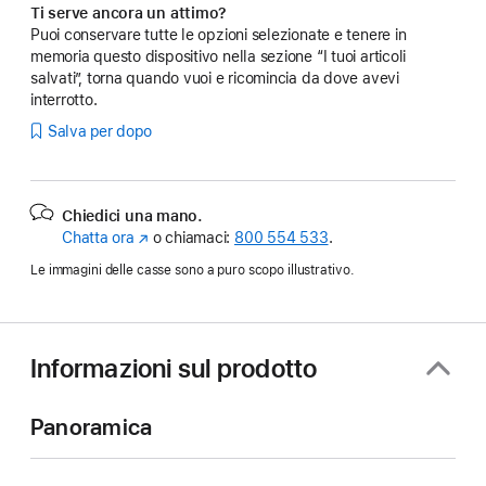
Ti serve ancora un attimo?
Puoi conservare tutte le opzioni selezionate e tenere in
memoria questo dispositivo nella sezione “I tuoi articoli
salvati”, torna quando vuoi e ricomincia da dove avevi
interrotto.
Salva per dopo
Chiedici una mano.
Chatta ora
(Si
o chiamaci:
800 554 533
.
apre
Le immagini delle casse sono a puro scopo illustrativo.
in
una
nuova
finestra)
Informazioni sul prodotto
Panoramica