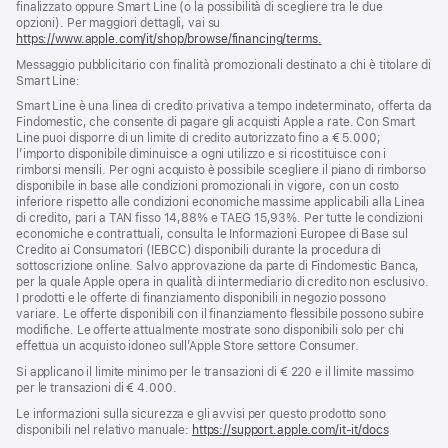
finalizzato oppure Smart Line (o la possibilità di scegliere tra le due
opzioni). Per maggiori dettagli, vai su
https://www.apple.com/it/shop/browse/financing/terms.
Messaggio pubblicitario con finalità promozionali destinato a chi è titolare di
Smart Line:
Smart Line è una linea di credito privativa a tempo indeterminato, offerta da
Findomestic, che consente di pagare gli acquisti Apple a rate. Con Smart
Line puoi disporre di un limite di credito autorizzato fino a € 5.000;
l’importo disponibile diminuisce a ogni utilizzo e si ricostituisce con i
rimborsi mensili. Per ogni acquisto è possibile scegliere il piano di rimborso
disponibile in base alle condizioni promozionali in vigore, con un costo
inferiore rispetto alle condizioni economiche massime applicabili alla Linea
di credito, pari a TAN fisso 14,88% e TAEG 15,93%. Per tutte le condizioni
economiche e contrattuali, consulta le Informazioni Europee di Base sul
Credito ai Consumatori (IEBCC) disponibili durante la procedura di
sottoscrizione online. Salvo approvazione da parte di Findomestic Banca,
per la quale Apple opera in qualità di intermediario di credito non esclusivo.
I prodotti e le offerte di finanziamento disponibili in negozio possono
variare. Le offerte disponibili con il finanziamento flessibile possono subire
modifiche. Le offerte attualmente mostrate sono disponibili solo per chi
effettua un acquisto idoneo sull’Apple Store settore Consumer.
Si applicano il limite minimo per le transazioni di € 220 e il limite massimo
per le transazioni di € 4.000.
Le informazioni sulla sicurezza e gli avvisi per questo prodotto sono
disponibili nel relativo manuale:
https://support.apple.com/it-it/docs
(si
apre