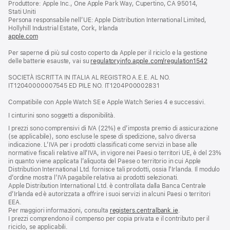
Produttore: Apple Inc., One Apple Park Way, Cupertino, CA 95014,
una
Stati Uniti
nuova
Persona responsabile nell’UE: Apple Distribution International Limited,
finestra)
Hollyhill Industrial Estate, Cork, Irlanda
apple.com
(si
apre
Per saperne di più sul costo coperto da Apple per il riciclo e la gestione
una
delle batterie esauste, vai su
nuova
regulatoryinfo.apple.com/regulation1542
(si
finestra)
apre
SOCIETÀ ISCRITTA IN ITALIA AL REGISTRO A.E.E. AL NO.
una
IT12040000007545 ED PILE NO. IT1204P00002831
nuova
finestra
Compatibile con Apple Watch SE e Apple Watch Series 4 e successivi.
I cinturini sono soggetti a disponibilità.
I prezzi sono comprensivi di IVA (22%) e d’imposta premio di assicurazione
(se applicabile), sono escluse le spese di spedizione, salvo diversa
indicazione. L’IVA per i prodotti classificati come servizi in base alle
normative fiscali relative all’IVA, in vigore nei Paesi o territori UE, è del 23%
in quanto viene applicata l’aliquota del Paese o territorio in cui Apple
Distribution International Ltd. fornisce tali prodotti, ossia l’Irlanda. Il modulo
d’ordine mostra l’IVA pagabile relativa ai prodotti selezionati.
Apple Distribution International Ltd. è controllata dalla Banca Centrale
d’Irlanda ed è autorizzata a offrire i suoi servizi in alcuni Paesi o territori
EEA.
Per maggiori informazioni, consulta
registers.centralbank.ie
.
I prezzi comprendono il compenso per copia privata e il contributo per il
riciclo, se applicabili.