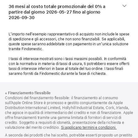
36 mesi al costo totale promozionale del 0% a
partire dal giorno
2026-05-27
fino al giorno
2026-09-30
L’importo nell’esempio rappresentativo di acquisto non include le spese
di spedizione e gli accessori, che non sono finanziabili. Se applicabili,
queste spese saranno addebitate con pagamento in un’unica soluzione
tramite Findomestic.
I tassi di interesse mostrati sono i tassi massimi possibili. In conformità
con la normativa in materia di tassi di usura, ti potrebbero essere offerti
tassi di interesse inferiori in base al totale del tuo ordine. I tassi finali
saranno forniti da Findomestic durante la fase di richiesta.
Piè
Note
※
Finanziamento flessibile
a
di
Condizioni del finanziamento flessibile: il finanziamento al consumo
piè
pagina
sull’Apple Online Store è promosso e gestito congiuntamente da Apple
di
Distribution International Limited, Hollyhill Industrial Estate, Cork, Irlanda,
pagina
che agisce in qualità di intermediario del credito e non di finanziatore. Apple
offre finanziamenti tramite una gamma limitata di fornitori di servizi di
credito. Soggetto a requisiti di idoneità, presentazione della richiesta e
valutazione del merito creditizio.
Si applicano termini e condizioni.
A seconda dei prodotti che hai scelto, potrebbe esserti proposto un prestito