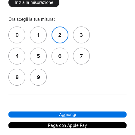
Inizia la misurazione
Ora scegli la tua misura:
0
1
2
3
4
5
6
7
8
9
Aggiungi
Paga con Apple Pay