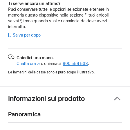
Ti serve ancora un attimo?
Puoi conservare tutte le opzioni selezionate e tenere in
memoria questo dispositivo nella sezione “I tuoi articoli
salvati”, torna quando vuoi e ricomincia da dove avevi
interrotto.
Salva per dopo
Chiedici una mano.
Chatta ora
(Si
o chiamaci:
800 554 533
.
apre
Le immagini delle casse sono a puro scopo illustrativo.
in
una
nuova
finestra)
Informazioni sul prodotto
Panoramica