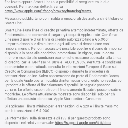
finalizzato oppure Smart Line (o la possibilità di scegliere tra le due
opzioni). Per maggiori dettagli, vai su
https://www.apple.com/it/shop/browse/financing/terms.
Messaggio pubblicitario con finalità promozionali destinato a chi è titolare di
Smart Line:
Smart Line è una linea di credito privativa a tempo indeterminato, offerta da
Findomestic, che consente di pagare gli acquisti Apple a rate. Con Smart
Line puoi disporre di un limite di credito autorizzato fino a € 5.000;
l’importo disponibile diminuisce a ogni utilizzo e si ricostituisce con i
rimborsi mensili. Per ogni acquisto è possibile scegliere il piano di rimborso
disponibile in base alle condizioni promozionali in vigore, con un costo
inferiore rispetto alle condizioni economiche massime applicabili alla Linea
di credito, pari a TAN fisso 14,88% e TAEG 15,93%. Per tutte le condizioni
economiche e contrattuali, consulta le Informazioni Europee di Base sul
Credito ai Consumatori (IEBCC) disponibili durante la procedura di
sottoscrizione online. Salvo approvazione da parte di Findomestic Banca,
per la quale Apple opera in qualità di intermediario di credito non esclusivo.
I prodotti e le offerte di finanziamento disponibili in negozio possono
variare. Le offerte disponibili con il finanziamento flessibile possono subire
modifiche. Le offerte attualmente mostrate sono disponibili solo per chi
effettua un acquisto idoneo sull’Apple Store settore Consumer.
Si applicano il limite minimo per le transazioni di € 220 e il limite massimo
per le transazioni di € 4.000.
Le informazioni sulla sicurezza e gli avvisi per questo prodotto sono
disponibili nel relativo manuale:
https://support.apple.com/it-it/docs
(si
apre