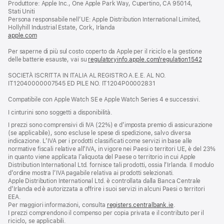
Produttore: Apple Inc., One Apple Park Way, Cupertino, CA 95014,
una
Stati Uniti
nuova
Persona responsabile nell’UE: Apple Distribution International Limited,
finestra)
Hollyhill Industrial Estate, Cork, Irlanda
apple.com
(si
apre
Per saperne di più sul costo coperto da Apple per il riciclo e la gestione
una
delle batterie esauste, vai su
nuova
regulatoryinfo.apple.com/regulation1542
(si
finestra)
apre
SOCIETÀ ISCRITTA IN ITALIA AL REGISTRO A.E.E. AL NO.
una
IT12040000007545 ED PILE NO. IT1204P00002831
nuova
finestra
Compatibile con Apple Watch SE e Apple Watch Series 4 e successivi.
I cinturini sono soggetti a disponibilità.
I prezzi sono comprensivi di IVA (22%) e d’imposta premio di assicurazione
(se applicabile), sono escluse le spese di spedizione, salvo diversa
indicazione. L’IVA per i prodotti classificati come servizi in base alle
normative fiscali relative all’IVA, in vigore nei Paesi o territori UE, è del 23%
in quanto viene applicata l’aliquota del Paese o territorio in cui Apple
Distribution International Ltd. fornisce tali prodotti, ossia l’Irlanda. Il modulo
d’ordine mostra l’IVA pagabile relativa ai prodotti selezionati.
Apple Distribution International Ltd. è controllata dalla Banca Centrale
d’Irlanda ed è autorizzata a offrire i suoi servizi in alcuni Paesi o territori
EEA.
Per maggiori informazioni, consulta
registers.centralbank.ie
.
I prezzi comprendono il compenso per copia privata e il contributo per il
riciclo, se applicabili.