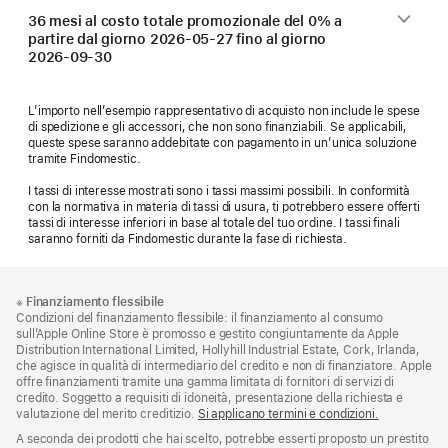
36 mesi al costo totale promozionale del 0% a
partire dal giorno
2026-05-27
fino al giorno
2026-09-30
L’importo nell’esempio rappresentativo di acquisto non include le spese
di spedizione e gli accessori, che non sono finanziabili. Se applicabili,
queste spese saranno addebitate con pagamento in un’unica soluzione
tramite Findomestic.
I tassi di interesse mostrati sono i tassi massimi possibili. In conformità
con la normativa in materia di tassi di usura, ti potrebbero essere offerti
tassi di interesse inferiori in base al totale del tuo ordine. I tassi finali
saranno forniti da Findomestic durante la fase di richiesta.
Piè
Note
※
Finanziamento flessibile
a
di
Condizioni del finanziamento flessibile: il finanziamento al consumo
piè
pagina
sull’Apple Online Store è promosso e gestito congiuntamente da Apple
di
Distribution International Limited, Hollyhill Industrial Estate, Cork, Irlanda,
pagina
che agisce in qualità di intermediario del credito e non di finanziatore. Apple
offre finanziamenti tramite una gamma limitata di fornitori di servizi di
credito. Soggetto a requisiti di idoneità, presentazione della richiesta e
valutazione del merito creditizio.
Si applicano termini e condizioni.
A seconda dei prodotti che hai scelto, potrebbe esserti proposto un prestito