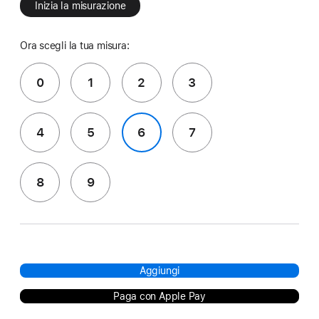
Inizia la misurazione
Ora scegli la tua misura:
0
1
2
3
4
5
6
7
8
9
Aggiungi
Paga con Apple Pay