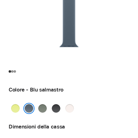
Colore - Blu salmastro
Giallo
Grigioverde
Nero
Rosa
neon
fard
Blu salmastro
Dimensioni della cassa