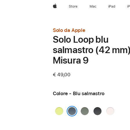
Apple
Store
Mac
iPad
i
Solo da Apple
Solo Loop blu
salmastro (42 mm)
Misura 9
€ 49,00
Colore - Blu salmastro
Giallo
Grigioverde
Nero
Rosa
neon
fard
Blu salmastro