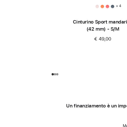
+ 4
Cinturino Sport mandar
(42 mm) - S/M
€ 49,00
Un finanziamento è un impe
Me