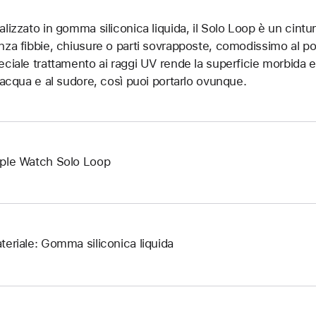
alizzato in gomma siliconica liquida, il Solo Loop è un cintu
nza fibbie, chiusure o parti sovrapposte, comodissimo al pols
eciale trattamento ai raggi UV rende la superficie morbida e p
l’acqua e al sudore, così puoi portarlo ovunque.
ple Watch Solo Loop
teriale: Gomma siliconica liquida