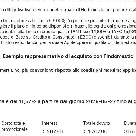
credito privativa a tempo indeterminato di Findomestic per pagare a rat
limite autorizzato fino a € 5.000; l’importo disponibile diminuisce a ogni
liere il piano di rimborso disponibile in base alle condizioni promozional
licabili alla Linea di credito,
pari a TAN fisso 14,88% e TAEG 15,9
uropee di Base sul Credito ai Consumatori (IEBCC) disponibili durante la 
Findomestic Banca, per la quale Apple opera in qualità di intermediario
Esempio rappresentativo di acquisto con Findomestic
n Smart Line, più convenienti rispetto alle condizioni massime appl
nale del 11,57% a partire dal giorno
2026-05-27
fino al 
Costo totale
Interessi
Totale dovuto
Durat
promozionale
€ 267,96
€ 1.767,96
36 m