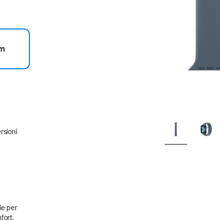
m
rsioni
ie per
fort.