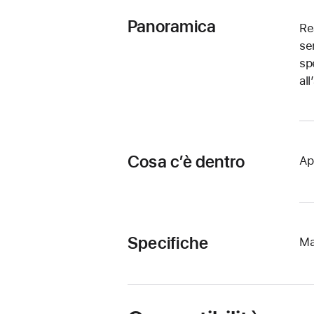
Panoramica
Re
se
sp
al
Cosa c’è dentro
Ap
Specifiche
Ma