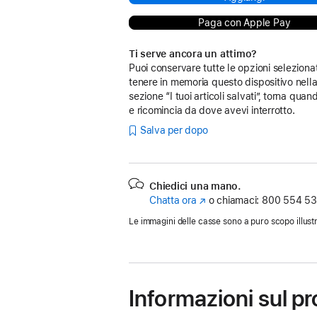
Paga con Apple Pay
Ti serve ancora un attimo?
Puoi conservare tutte le opzioni seleziona
tenere in memoria questo dispositivo nell
sezione “I tuoi articoli salvati”, torna quan
e ricomincia da dove avevi interrotto.
Salva per dopo
Chiedici una mano.
Chatta ora
(Si
o chiamaci:
800 554 53
apre
Le immagini delle casse sono a puro scopo illustr
in
una
nuova
finestra)
Informazioni sul p