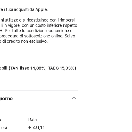
e i tuoi acquisti da Apple.
 utilizzo e si ricostituisce con i rimborsi
i in vigore, con un costo inferiore rispetto
3%
. Per tutte le condizioni economiche e
procedura di sottoscrizione online. Salvo
 di credito non esclusivo.
icabili (TAN fisso 14,88%, TAEG 15,93%)
giorno
a
Rata
esi
€ 49,11