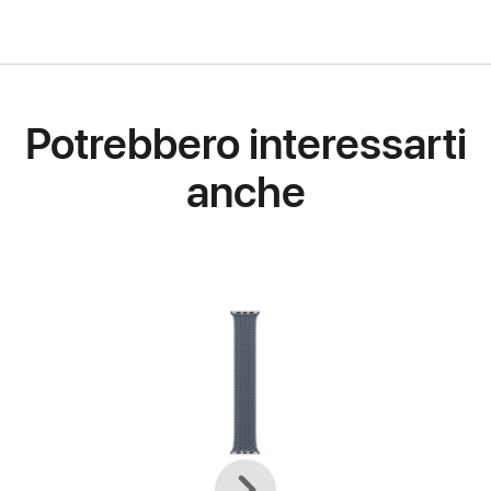
Potrebbero interessarti
anche
Precedente
Avanti