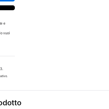
te e
a
do vuoi
3.
ativo.
rodotto