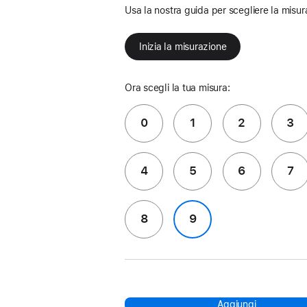
Usa la nostra guida per scegliere la misur
Inizia la misurazione
Ora scegli la tua misura:
0
1
2
3
4
5
6
7
8
9
Aggiungi