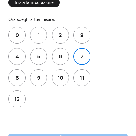
Inizia la misurazione
Ora scegli la tua misura:
0
1
2
3
4
5
6
7
8
9
10
11
12