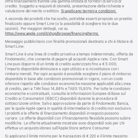
offre finanziamenti tramite una gamma limitata di fornitori di servizi di
credito. Soggetto a requisiti di idoneità, presentazione della richiesta e
valutazione del merito creditizio.
Si applicano termini e condizioni.
A seconda dei prodotti che hai scelto, potrebbe esserti proposto un prestito
finalizzato oppure Smart Line (o la possibilità di scegliere tra le due
opzioni). Per maggiori dettagli, vai su
https://www.apple.com/it/shop/browse/financing/terms.
Messaggio pubblicitario con finalità promozionali destinato a chi è titolare di
Smart Line:
Smart Line è una linea di credito privativa a tempo indeterminato, offerta da
Findomestic, che consente di pagare gli acquisti Apple a rate. Con Smart
Line puoi disporre di un limite di credito autorizzato fino a € 5.000;
l’importo disponibile diminuisce a ogni utilizzo e si ricostituisce con i
rimborsi mensili. Per ogni acquisto è possibile scegliere il piano di rimborso
disponibile in base alle condizioni promozionali in vigore, con un costo
inferiore rispetto alle condizioni economiche massime applicabili alla Linea
di credito, pari a TAN fisso 14,88% e TAEG 15,93%. Per tutte le condizioni
economiche e contrattuali, consulta le Informazioni Europee di Base sul
Credito ai Consumatori (IEBCC) disponibili durante la procedura di
sottoscrizione online. Salvo approvazione da parte di Findomestic Banca,
per la quale Apple opera in qualità di intermediario di credito non esclusivo.
I prodotti e le offerte di finanziamento disponibili in negozio possono
variare. Le offerte disponibili con il finanziamento flessibile possono subire
modifiche. Le offerte attualmente mostrate sono disponibili solo per chi
effettua un acquisto idoneo sull’Apple Store settore Consumer.
Si applicano il limite minimo per le transazioni di € 220 e il limite massimo