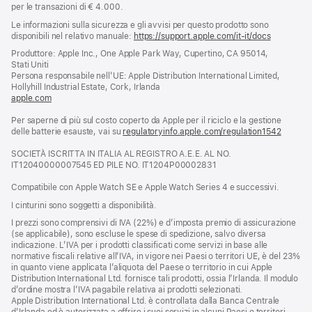
per le transazioni di € 4.000.
Le informazioni sulla sicurezza e gli avvisi per questo prodotto sono
disponibili nel relativo manuale:
https://support.apple.com/it-it/docs
(si
apre
Produttore: Apple Inc., One Apple Park Way, Cupertino, CA 95014,
una
Stati Uniti
nuova
Persona responsabile nell’UE: Apple Distribution International Limited,
finestra)
Hollyhill Industrial Estate, Cork, Irlanda
apple.com
(si
apre
Per saperne di più sul costo coperto da Apple per il riciclo e la gestione
una
delle batterie esauste, vai su
nuova
regulatoryinfo.apple.com/regulation1542
(si
finestra)
apre
SOCIETÀ ISCRITTA IN ITALIA AL REGISTRO A.E.E. AL NO.
una
IT12040000007545 ED PILE NO. IT1204P00002831
nuova
finestra
Compatibile con Apple Watch SE e Apple Watch Series 4 e successivi.
I cinturini sono soggetti a disponibilità.
I prezzi sono comprensivi di IVA (22%) e d’imposta premio di assicurazione
(se applicabile), sono escluse le spese di spedizione, salvo diversa
indicazione. L’IVA per i prodotti classificati come servizi in base alle
normative fiscali relative all’IVA, in vigore nei Paesi o territori UE, è del 23%
in quanto viene applicata l’aliquota del Paese o territorio in cui Apple
Distribution International Ltd. fornisce tali prodotti, ossia l’Irlanda. Il modulo
d’ordine mostra l’IVA pagabile relativa ai prodotti selezionati.
Apple Distribution International Ltd. è controllata dalla Banca Centrale