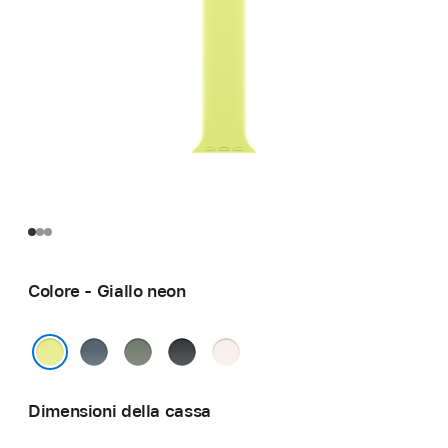
Colore - Giallo neon
Blu
Grigioverde
Nero
Rosa
salmastro
fard
Giallo neon
Dimensioni della cassa