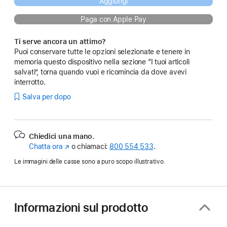
Aggiungi
Paga con Apple Pay
Ti serve ancora un attimo?
Puoi conservare tutte le opzioni selezionate e tenere in
memoria questo dispositivo nella sezione “I tuoi articoli
salvati”, torna quando vuoi e ricomincia da dove avevi
interrotto.
Salva per dopo
Chiedici una mano.
Chatta ora
(Si
o chiamaci:
800 554 533
.
apre
Le immagini delle casse sono a puro scopo illustrativo.
in
una
nuova
finestra)
Informazioni sul prodotto