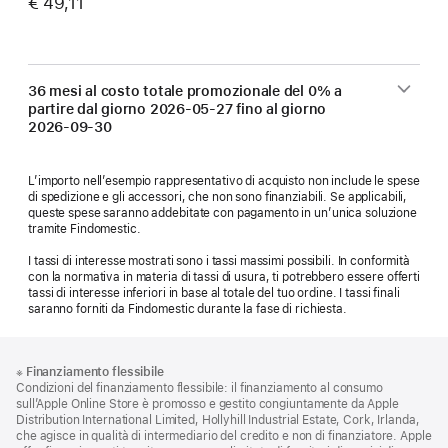
€ 49,11
36 mesi al costo totale promozionale del 0% a
partire dal giorno
2026-05-27
fino al giorno
2026-09-30
L’importo nell’esempio rappresentativo di acquisto non include le spese
di spedizione e gli accessori, che non sono finanziabili. Se applicabili,
queste spese saranno addebitate con pagamento in un’unica soluzione
tramite Findomestic.
I tassi di interesse mostrati sono i tassi massimi possibili. In conformità
con la normativa in materia di tassi di usura, ti potrebbero essere offerti
tassi di interesse inferiori in base al totale del tuo ordine. I tassi finali
saranno forniti da Findomestic durante la fase di richiesta.
Piè
Note
※
Finanziamento flessibile
a
di
Condizioni del finanziamento flessibile: il finanziamento al consumo
piè
pagina
sull’Apple Online Store è promosso e gestito congiuntamente da Apple
di
Distribution International Limited, Hollyhill Industrial Estate, Cork, Irlanda,
pagina
che agisce in qualità di intermediario del credito e non di finanziatore. Apple