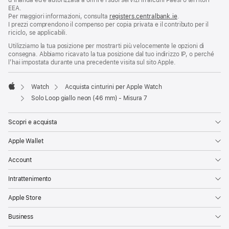
d’Irlanda ed è autorizzata a offrire i suoi servizi in alcuni Paesi o territori
EEA.
Per maggiori informazioni, consulta
registers.centralbank.ie
.
I prezzi comprendono il compenso per copia privata e il contributo per il
riciclo, se applicabili.
Utilizziamo la tua posizione per mostrarti più velocemente le opzioni di
consegna. Abbiamo ricavato la tua posizione dal tuo indirizzo IP, o perché
l’hai impostata durante una precedente visita sul sito Apple.
Watch
Acquista cinturini per Apple Watch
Apple
Solo Loop giallo neon (46 mm) - Misura 7
Scopri e acquista
Apple Wallet
Account
Intrattenimento
Apple Store
Business