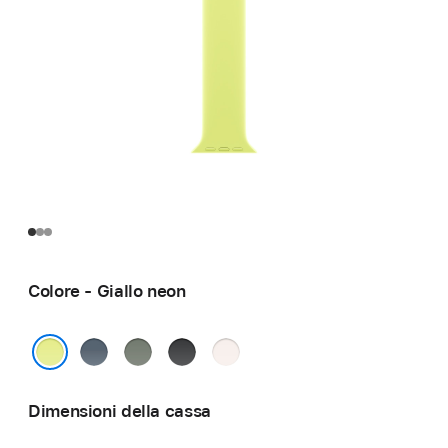
Colore - Giallo neon
Blu
Grigioverde
Nero
Rosa
salmastro
fard
Giallo neon
Dimensioni della cassa