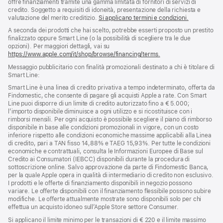
offre finanziamenti tramite una gamma limitata di fornitori di servizi di
credito. Soggetto a requisiti di idoneità, presentazione della richiesta e
valutazione del merito creditizio.
Si applicano termini e condizioni.
A seconda dei prodotti che hai scelto, potrebbe esserti proposto un prestito
finalizzato oppure Smart Line (o la possibilità di scegliere tra le due
opzioni). Per maggiori dettagli, vai su
https://www.apple.com/it/shop/browse/financing/terms.
Messaggio pubblicitario con finalità promozionali destinato a chi è titolare di
Smart Line:
Smart Line è una linea di credito privativa a tempo indeterminato, offerta da
Findomestic, che consente di pagare gli acquisti Apple a rate. Con Smart
Line puoi disporre di un limite di credito autorizzato fino a € 5.000;
l’importo disponibile diminuisce a ogni utilizzo e si ricostituisce con i
rimborsi mensili. Per ogni acquisto è possibile scegliere il piano di rimborso
disponibile in base alle condizioni promozionali in vigore, con un costo
inferiore rispetto alle condizioni economiche massime applicabili alla Linea
di credito, pari a TAN fisso 14,88% e TAEG 15,93%. Per tutte le condizioni
economiche e contrattuali, consulta le Informazioni Europee di Base sul
Credito ai Consumatori (IEBCC) disponibili durante la procedura di
sottoscrizione online. Salvo approvazione da parte di Findomestic Banca,
per la quale Apple opera in qualità di intermediario di credito non esclusivo.
I prodotti e le offerte di finanziamento disponibili in negozio possono
variare. Le offerte disponibili con il finanziamento flessibile possono subire
modifiche. Le offerte attualmente mostrate sono disponibili solo per chi
effettua un acquisto idoneo sull’Apple Store settore Consumer.
Si applicano il limite minimo per le transazioni di € 220 e il limite massimo