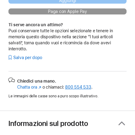
Aggiungi
Paga con Apple Pay
Ti serve ancora un attimo?
Puoi conservare tutte le opzioni selezionate e tenere in
memoria questo dispositivo nella sezione “I tuoi articoli
salvati”, torna quando vuoi e ricomincia da dove avevi
interrotto.
Salva per dopo
Chiedici una mano.
Chatta ora
(Si
o chiamaci:
800 554 533
.
apre
Le immagini delle casse sono a puro scopo illustrativo.
in
una
nuova
finestra)
Informazioni sul prodotto