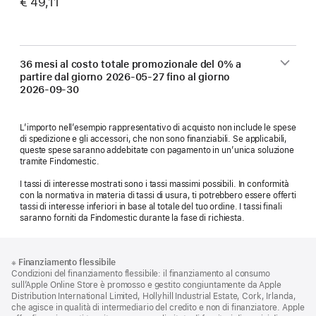
€ 49,11
36 mesi al costo totale promozionale del 0% a
partire dal giorno
2026-05-27
fino al giorno
2026-09-30
L’importo nell’esempio rappresentativo di acquisto non include le spese
di spedizione e gli accessori, che non sono finanziabili. Se applicabili,
queste spese saranno addebitate con pagamento in un’unica soluzione
tramite Findomestic.
I tassi di interesse mostrati sono i tassi massimi possibili. In conformità
con la normativa in materia di tassi di usura, ti potrebbero essere offerti
tassi di interesse inferiori in base al totale del tuo ordine. I tassi finali
saranno forniti da Findomestic durante la fase di richiesta.
Piè
Note
※
Finanziamento flessibile
a
di
Condizioni del finanziamento flessibile: il finanziamento al consumo
piè
pagina
sull’Apple Online Store è promosso e gestito congiuntamente da Apple
di
Distribution International Limited, Hollyhill Industrial Estate, Cork, Irlanda,
pagina
che agisce in qualità di intermediario del credito e non di finanziatore. Apple