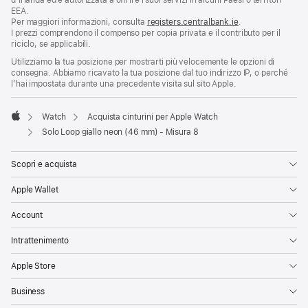
d’Irlanda ed è autorizzata a offrire i suoi servizi in alcuni Paesi o territori
EEA.
Per maggiori informazioni, consulta
registers.centralbank.ie
.
I prezzi comprendono il compenso per copia privata e il contributo per il
riciclo, se applicabili.
Utilizziamo la tua posizione per mostrarti più velocemente le opzioni di
consegna. Abbiamo ricavato la tua posizione dal tuo indirizzo IP, o perché
l’hai impostata durante una precedente visita sul sito Apple.
Watch
Acquista cinturini per Apple Watch
Apple
Solo Loop giallo neon (46 mm) - Misura 8
Scopri e acquista
Apple Wallet
Account
Intrattenimento
Apple Store
Business