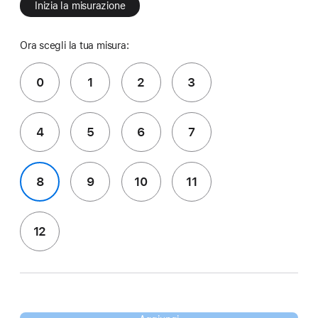
Inizia la misurazione
Ora scegli la tua misura:
0
1
2
3
4
5
6
7
8
9
10
11
12