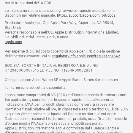
per le transazioni di € 4.000.
Le informazioni sulla sicurezza e gli avvisi per questo prodotto sono
disponibili nel relativo manuale:
https://support.apple.com/it-it/docs
(si
apre
Produttore: Apple Inc., One Apple Park Way, Cupertino, CA 95014,
una
Stati Uniti
nuova
Persona responsabile nell’UE: Apple Distribution International Limited,
finestra)
Hollyhill Industrial Estate, Cork, Irlanda
apple.com
(si
apre
Per saperne di più sul costo coperto da Apple per il riciclo e la gestione
una
delle batterie esauste, vai su
nuova
regulatoryinfo.apple.com/regulation1542
(si
finestra)
apre
SOCIETÀ ISCRITTA IN ITALIA AL REGISTRO A.E.E. AL NO.
una
IT12040000007545 ED PILE NO. IT1204P00002831
nuova
finestra
Compatibile con Apple Watch SE e Apple Watch Series 4 e successivi.
I cinturini sono soggetti a disponibilità.
I prezzi sono comprensivi di IVA (22%) e d’imposta premio di assicurazione
(se applicabile), sono escluse le spese di spedizione, salvo diversa
indicazione. L’IVA per i prodotti classificati come servizi in base alle
normative fiscali relative all’IVA, in vigore nei Paesi o territori UE, è del 23%
in quanto viene applicata l’aliquota del Paese o territorio in cui Apple
Distribution International Ltd. fornisce tali prodotti, ossia l’Irlanda. Il modulo
d’ordine mostra l’IVA pagabile relativa ai prodotti selezionati.
Apple Distribution International Ltd. è controllata dalla Banca Centrale