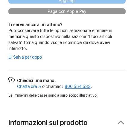
Aggiungi
Paga con Apple Pay
Ti serve ancora un attimo?
Puoi conservare tutte le opzioni selezionate e tenere in
memoria questo dispositivo nella sezione “I tuoi articoli
salvati”, torna quando vuoi e ricomincia da dove avevi
interrotto.
Salva per dopo
Chiedici una mano.
Chatta ora
(Si
o chiamaci:
800 554 533
.
apre
Le immagini delle casse sono a puro scopo illustrativo.
in
una
nuova
finestra)
Informazioni sul prodotto