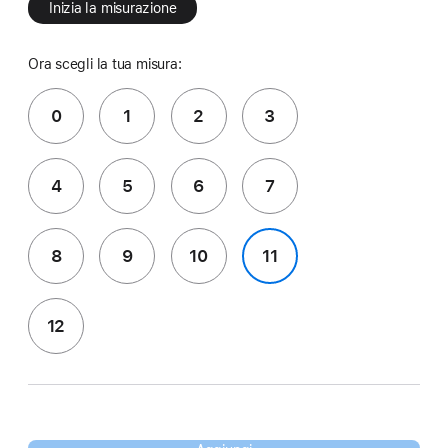
Inizia la misurazione
Ora scegli la tua misura:
0
1
2
3
4
5
6
7
8
9
10
11
12