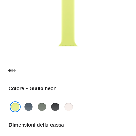
Colore - Giallo neon
Blu
Grigioverde
Nero
Rosa
salmastro
fard
Giallo neon
Dimensioni della cassa