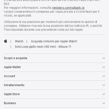
d’Irlanda ed è autorizzata a offrire i suoi servizi in alcuni Paesi o territori
EEA.
Per maggiori informazioni, consulta
registers.centralbank.ie
.
I prezzi comprendono il compenso per copia privata e il contributo per il
riciclo, se applicabili.
Utilizziamo la tua posizione per mostrarti più velocemente le opzioni di
consegna. Abbiamo ricavato la tua posizione dal tuo indirizzo IP, o perché
l’hai impostata durante una precedente visita sul sito Apple.
Watch
Acquista cinturini per Apple Watch
Apple
Solo Loop giallo neon (46 mm) - Misura 11
Scopri e acquista
Apple Wallet
Account
Intrattenimento
Apple Store
Business