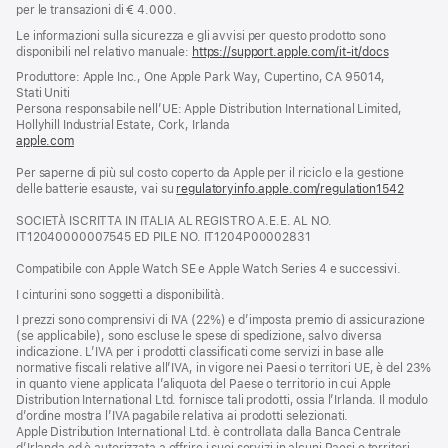
per le transazioni di € 4.000.
Le informazioni sulla sicurezza e gli avvisi per questo prodotto sono
disponibili nel relativo manuale:
https://support.apple.com/it-it/docs
(si
apre
Produttore: Apple Inc., One Apple Park Way, Cupertino, CA 95014,
una
Stati Uniti
nuova
Persona responsabile nell’UE: Apple Distribution International Limited,
finestra)
Hollyhill Industrial Estate, Cork, Irlanda
apple.com
(si
apre
Per saperne di più sul costo coperto da Apple per il riciclo e la gestione
una
delle batterie esauste, vai su
nuova
regulatoryinfo.apple.com/regulation1542
(si
finestra)
apre
SOCIETÀ ISCRITTA IN ITALIA AL REGISTRO A.E.E. AL NO.
una
IT12040000007545 ED PILE NO. IT1204P00002831
nuova
finestra
Compatibile con Apple Watch SE e Apple Watch Series 4 e successivi.
I cinturini sono soggetti a disponibilità.
I prezzi sono comprensivi di IVA (22%) e d’imposta premio di assicurazione
(se applicabile), sono escluse le spese di spedizione, salvo diversa
indicazione. L’IVA per i prodotti classificati come servizi in base alle
normative fiscali relative all’IVA, in vigore nei Paesi o territori UE, è del 23%
in quanto viene applicata l’aliquota del Paese o territorio in cui Apple
Distribution International Ltd. fornisce tali prodotti, ossia l’Irlanda. Il modulo
d’ordine mostra l’IVA pagabile relativa ai prodotti selezionati.
Apple Distribution International Ltd. è controllata dalla Banca Centrale