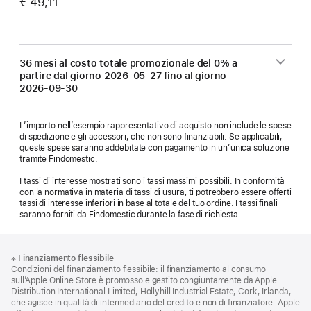
€ 49,11
36 mesi al costo totale promozionale del 0% a
partire dal giorno
2026-05-27
fino al giorno
2026-09-30
L’importo nell’esempio rappresentativo di acquisto non include le spese
di spedizione e gli accessori, che non sono finanziabili. Se applicabili,
queste spese saranno addebitate con pagamento in un’unica soluzione
tramite Findomestic.
I tassi di interesse mostrati sono i tassi massimi possibili. In conformità
con la normativa in materia di tassi di usura, ti potrebbero essere offerti
tassi di interesse inferiori in base al totale del tuo ordine. I tassi finali
saranno forniti da Findomestic durante la fase di richiesta.
Piè
Note
※
Finanziamento flessibile
a
di
Condizioni del finanziamento flessibile: il finanziamento al consumo
piè
pagina
sull’Apple Online Store è promosso e gestito congiuntamente da Apple
di
Distribution International Limited, Hollyhill Industrial Estate, Cork, Irlanda,
pagina
che agisce in qualità di intermediario del credito e non di finanziatore. Apple