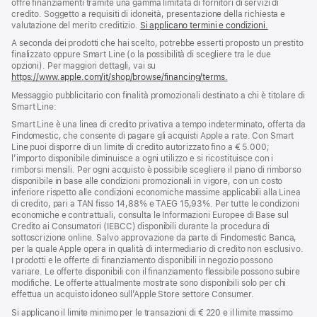
offre finanziamenti tramite una gamma limitata di fornitori di servizi di
credito. Soggetto a requisiti di idoneità, presentazione della richiesta e
valutazione del merito creditizio.
Si applicano termini e condizioni.
A seconda dei prodotti che hai scelto, potrebbe esserti proposto un prestito
finalizzato oppure Smart Line (o la possibilità di scegliere tra le due
opzioni). Per maggiori dettagli, vai su
https://www.apple.com/it/shop/browse/financing/terms.
Messaggio pubblicitario con finalità promozionali destinato a chi è titolare di
Smart Line:
Smart Line è una linea di credito privativa a tempo indeterminato, offerta da
Findomestic, che consente di pagare gli acquisti Apple a rate. Con Smart
Line puoi disporre di un limite di credito autorizzato fino a € 5.000;
l’importo disponibile diminuisce a ogni utilizzo e si ricostituisce con i
rimborsi mensili. Per ogni acquisto è possibile scegliere il piano di rimborso
disponibile in base alle condizioni promozionali in vigore, con un costo
inferiore rispetto alle condizioni economiche massime applicabili alla Linea
di credito, pari a TAN fisso 14,88% e TAEG 15,93%. Per tutte le condizioni
economiche e contrattuali, consulta le Informazioni Europee di Base sul
Credito ai Consumatori (IEBCC) disponibili durante la procedura di
sottoscrizione online. Salvo approvazione da parte di Findomestic Banca,
per la quale Apple opera in qualità di intermediario di credito non esclusivo.
I prodotti e le offerte di finanziamento disponibili in negozio possono
variare. Le offerte disponibili con il finanziamento flessibile possono subire
modifiche. Le offerte attualmente mostrate sono disponibili solo per chi
effettua un acquisto idoneo sull’Apple Store settore Consumer.
Si applicano il limite minimo per le transazioni di € 220 e il limite massimo