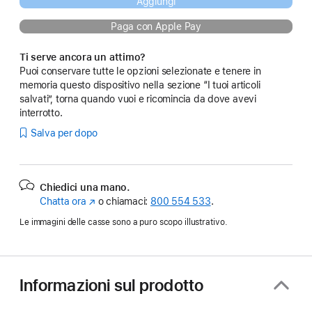
Aggiungi
Paga con Apple Pay
Ti serve ancora un attimo?
Puoi conservare tutte le opzioni selezionate e tenere in
memoria questo dispositivo nella sezione “I tuoi articoli
salvati”, torna quando vuoi e ricomincia da dove avevi
interrotto.
Salva per dopo
Chiedici una mano.
Chatta ora
(Si
o chiamaci:
800 554 533
.
apre
Le immagini delle casse sono a puro scopo illustrativo.
in
una
nuova
finestra)
Informazioni sul prodotto