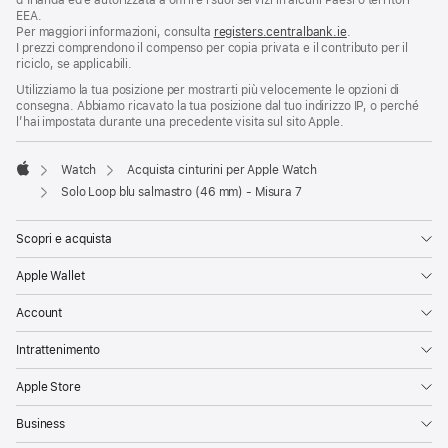
d’Irlanda ed è autorizzata a offrire i suoi servizi in alcuni Paesi o territori
EEA.
Per maggiori informazioni, consulta
registers.centralbank.ie
.
I prezzi comprendono il compenso per copia privata e il contributo per il
riciclo, se applicabili.
Utilizziamo la tua posizione per mostrarti più velocemente le opzioni di
consegna. Abbiamo ricavato la tua posizione dal tuo indirizzo IP, o perché
l’hai impostata durante una precedente visita sul sito Apple.
Watch
Acquista cinturini per Apple Watch
Apple
Solo Loop blu salmastro (46 mm) - Misura 7
Scopri e acquista
Apple Wallet
Account
Intrattenimento
Apple Store
Business