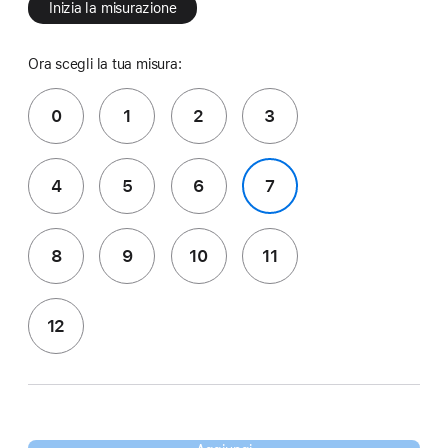
Inizia la misurazione
Ora scegli la tua misura:
0
1
2
3
4
5
6
7
8
9
10
11
12