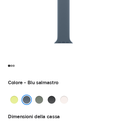
Colore - Blu salmastro
Giallo
Grigioverde
Nero
Rosa
neon
fard
Blu salmastro
Dimensioni della cassa