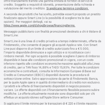
offre finanziamenti tramite una gamma limitata di fornitori di servizi di
credito. Soggetto a requisiti di idoneità, presentazione della richiesta e
valutazione del merito creditizio.
Si applicano termini e condizioni.
A seconda dei prodotti che hai scelto, potrebbe esserti proposto un prestito
finalizzato oppure Smart Line (o la possibilità di scegliere tra le due
opzioni). Per maggiori dettagli, vai su
https://www.apple.com/it/shop/browse/financing/terms.
Messaggio pubblicitario con finalità promozionali destinato a chi è titolare di
Smart Line:
Smart Line è una linea di credito privativa a tempo indeterminato, offerta da
Findomestic, che consente di pagare gli acquisti Apple a rate. Con Smart
Line puoi disporre di un limite di credito autorizzato fino a € 5.000;
l’importo disponibile diminuisce a ogni utilizzo e si ricostituisce con i
rimborsi mensili. Per ogni acquisto è possibile scegliere il piano di rimborso
disponibile in base alle condizioni promozionali in vigore, con un costo
inferiore rispetto alle condizioni economiche massime applicabili alla Linea
di credito, pari a TAN fisso 14,88% e TAEG 15,93%. Per tutte le condizioni
economiche e contrattuali, consulta le Informazioni Europee di Base sul
Credito ai Consumatori (IEBCC) disponibili durante la procedura di
sottoscrizione online. Salvo approvazione da parte di Findomestic Banca,
per la quale Apple opera in qualità di intermediario di credito non esclusivo.
I prodotti e le offerte di finanziamento disponibili in negozio possono
variare. Le offerte disponibili con il finanziamento flessibile possono subire
modifiche. Le offerte attualmente mostrate sono disponibili solo per chi
effettua un acquisto idoneo sull’Apple Store settore Consumer.
Si applicano il limite minimo per le transazioni di € 220 e il limite massimo