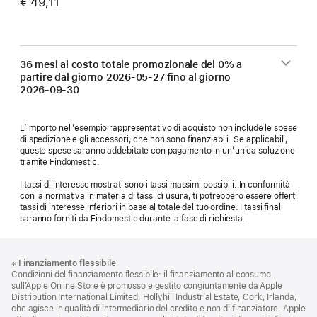
€ 49,11
36 mesi al costo totale promozionale del 0% a
partire dal giorno
2026-05-27
fino al giorno
2026-09-30
L’importo nell’esempio rappresentativo di acquisto non include le spese
di spedizione e gli accessori, che non sono finanziabili. Se applicabili,
queste spese saranno addebitate con pagamento in un’unica soluzione
tramite Findomestic.
I tassi di interesse mostrati sono i tassi massimi possibili. In conformità
con la normativa in materia di tassi di usura, ti potrebbero essere offerti
tassi di interesse inferiori in base al totale del tuo ordine. I tassi finali
saranno forniti da Findomestic durante la fase di richiesta.
Piè
Note
※
Finanziamento flessibile
a
di
Condizioni del finanziamento flessibile: il finanziamento al consumo
piè
pagina
sull’Apple Online Store è promosso e gestito congiuntamente da Apple
di
Distribution International Limited, Hollyhill Industrial Estate, Cork, Irlanda,
pagina
che agisce in qualità di intermediario del credito e non di finanziatore. Apple