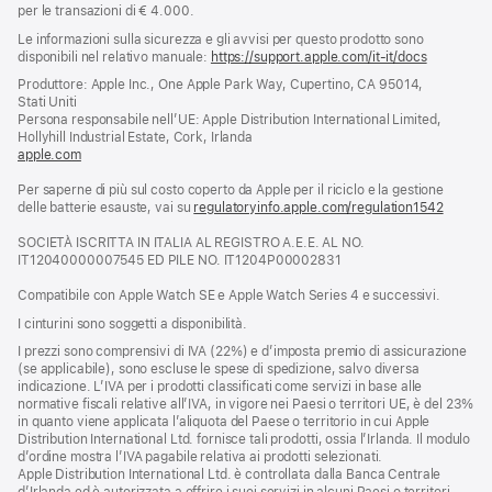
per le transazioni di € 4.000.
Le informazioni sulla sicurezza e gli avvisi per questo prodotto sono
disponibili nel relativo manuale:
https://support.apple.com/it-it/docs
(si
apre
Produttore: Apple Inc., One Apple Park Way, Cupertino, CA 95014,
una
Stati Uniti
nuova
Persona responsabile nell’UE: Apple Distribution International Limited,
finestra)
Hollyhill Industrial Estate, Cork, Irlanda
apple.com
(si
apre
Per saperne di più sul costo coperto da Apple per il riciclo e la gestione
una
delle batterie esauste, vai su
nuova
regulatoryinfo.apple.com/regulation1542
(si
finestra)
apre
SOCIETÀ ISCRITTA IN ITALIA AL REGISTRO A.E.E. AL NO.
una
IT12040000007545 ED PILE NO. IT1204P00002831
nuova
finestra
Compatibile con Apple Watch SE e Apple Watch Series 4 e successivi.
I cinturini sono soggetti a disponibilità.
I prezzi sono comprensivi di IVA (22%) e d’imposta premio di assicurazione
(se applicabile), sono escluse le spese di spedizione, salvo diversa
indicazione. L’IVA per i prodotti classificati come servizi in base alle
normative fiscali relative all’IVA, in vigore nei Paesi o territori UE, è del 23%
in quanto viene applicata l’aliquota del Paese o territorio in cui Apple
Distribution International Ltd. fornisce tali prodotti, ossia l’Irlanda. Il modulo
d’ordine mostra l’IVA pagabile relativa ai prodotti selezionati.
Apple Distribution International Ltd. è controllata dalla Banca Centrale