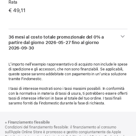
Rata
€ 49,11
36 mesi al costo totale promozionale del 0% a
partire dal giorno
2026-05-27
fino al giorno
2026-09-30
L’importo nell’esempio rappresentativo di acquisto non include le spese
di spedizione e gli accessori, che non sono finanziabili. Se applicabili,
queste spese saranno addebitate con pagamento in un’unica soluzione
tramite Findomestic.
I tassi di interesse mostrati sono i tassi massimi possibili. In conformità
con la normativa in materia di tassi di usura, ti potrebbero essere offerti
tassi di interesse inferiori in base al totale del tuo ordine. I tassi finali
saranno forniti da Findomestic durante la fase di richiesta.
Piè
Note
※
Finanziamento flessibile
a
di
Condizioni del finanziamento flessibile: il finanziamento al consumo
piè
pagina
sull’Apple Online Store è promosso e gestito congiuntamente da Apple
di