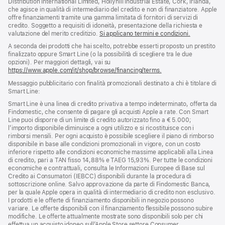
Distribution International Limited, Hollyhill Industrial Estate, Cork, Irlanda,
pagina
che agisce in qualità di intermediario del credito e non di finanziatore. Apple
offre finanziamenti tramite una gamma limitata di fornitori di servizi di
credito. Soggetto a requisiti di idoneità, presentazione della richiesta e
valutazione del merito creditizio.
Si applicano termini e condizioni.
A seconda dei prodotti che hai scelto, potrebbe esserti proposto un prestito
finalizzato oppure Smart Line (o la possibilità di scegliere tra le due
opzioni). Per maggiori dettagli, vai su
https://www.apple.com/it/shop/browse/financing/terms.
Messaggio pubblicitario con finalità promozionali destinato a chi è titolare di
Smart Line:
Smart Line è una linea di credito privativa a tempo indeterminato, offerta da
Findomestic, che consente di pagare gli acquisti Apple a rate. Con Smart
Line puoi disporre di un limite di credito autorizzato fino a € 5.000;
l’importo disponibile diminuisce a ogni utilizzo e si ricostituisce con i
rimborsi mensili. Per ogni acquisto è possibile scegliere il piano di rimborso
disponibile in base alle condizioni promozionali in vigore, con un costo
inferiore rispetto alle condizioni economiche massime applicabili alla Linea
di credito, pari a TAN fisso 14,88% e TAEG 15,93%. Per tutte le condizioni
economiche e contrattuali, consulta le Informazioni Europee di Base sul
Credito ai Consumatori (IEBCC) disponibili durante la procedura di
sottoscrizione online. Salvo approvazione da parte di Findomestic Banca,
per la quale Apple opera in qualità di intermediario di credito non esclusivo.
I prodotti e le offerte di finanziamento disponibili in negozio possono
variare. Le offerte disponibili con il finanziamento flessibile possono subire
modifiche. Le offerte attualmente mostrate sono disponibili solo per chi
effettua un acquisto idoneo sull’Apple Store settore Consumer.