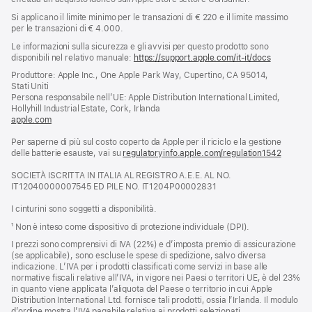
Si applicano il limite minimo per le transazioni di € 220 e il limite massimo
per le transazioni di € 4.000.
Le informazioni sulla sicurezza e gli avvisi per questo prodotto sono
disponibili nel relativo manuale:
https://support.apple.com/it-it/docs
(si
apre
Produttore: Apple Inc., One Apple Park Way, Cupertino, CA 95014,
una
Stati Uniti
nuova
Persona responsabile nell’UE: Apple Distribution International Limited,
finestra)
Hollyhill Industrial Estate, Cork, Irlanda
apple.com
(si
apre
Per saperne di più sul costo coperto da Apple per il riciclo e la gestione
una
delle batterie esauste, vai su
nuova
regulatoryinfo.apple.com/regulation1542
(si
finestra)
apre
SOCIETÀ ISCRITTA IN ITALIA AL REGISTRO A.E.E. AL NO.
una
IT12040000007545 ED PILE NO. IT1204P00002831
nuova
finestra
I cinturini sono soggetti a disponibilità.
¹ Non è inteso come dispositivo di protezione individuale (DPI).
I prezzi sono comprensivi di IVA (22%) e d’imposta premio di assicurazione
(se applicabile), sono escluse le spese di spedizione, salvo diversa
indicazione. L’IVA per i prodotti classificati come servizi in base alle
normative fiscali relative all’IVA, in vigore nei Paesi o territori UE, è del 23%
in quanto viene applicata l’aliquota del Paese o territorio in cui Apple
Distribution International Ltd. fornisce tali prodotti, ossia l’Irlanda. Il modulo
d’ordine mostra l’IVA pagabile relativa ai prodotti selezionati.