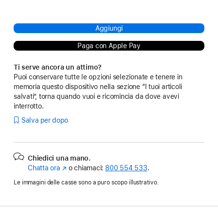
Aggiungi
Paga con Apple Pay
Ti serve ancora un attimo?
Puoi conservare tutte le opzioni selezionate e tenere in
memoria questo dispositivo nella sezione “I tuoi articoli
salvati”, torna quando vuoi e ricomincia da dove avevi
interrotto.
Salva per dopo
Chiedici una mano.
Chatta ora
(Si
o chiamaci:
800 554 533
.
apre
Le immagini delle casse sono a puro scopo illustrativo.
in
una
nuova
finestra)