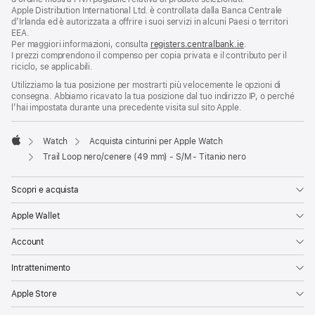
Apple Distribution International Ltd. è controllata dalla Banca Centrale
d’Irlanda ed è autorizzata a offrire i suoi servizi in alcuni Paesi o territori
EEA.
Per maggiori informazioni, consulta
registers.centralbank.ie
.
I prezzi comprendono il compenso per copia privata e il contributo per il
riciclo, se applicabili.
Utilizziamo la tua posizione per mostrarti più velocemente le opzioni di
consegna. Abbiamo ricavato la tua posizione dal tuo indirizzo IP, o perché
l’hai impostata durante una precedente visita sul sito Apple.
Watch
Acquista cinturini per Apple Watch
Apple
Trail Loop nero/cenere (49 mm) - S/M - Titanio nero
Scopri e acquista
Apple Wallet
Account
Intrattenimento
Apple Store