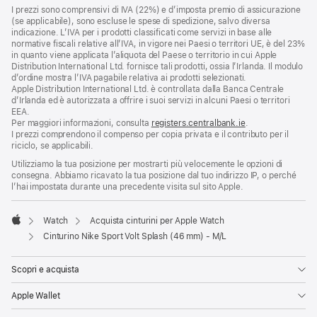
I prezzi sono comprensivi di IVA (22%) e d’imposta premio di assicurazione
(se applicabile), sono escluse le spese di spedizione, salvo diversa
indicazione. L’IVA per i prodotti classificati come servizi in base alle
normative fiscali relative all’IVA, in vigore nei Paesi o territori UE, è del 23%
in quanto viene applicata l’aliquota del Paese o territorio in cui Apple
Distribution International Ltd. fornisce tali prodotti, ossia l’Irlanda. Il modulo
d’ordine mostra l’IVA pagabile relativa ai prodotti selezionati.
Apple Distribution International Ltd. è controllata dalla Banca Centrale
d’Irlanda ed è autorizzata a offrire i suoi servizi in alcuni Paesi o territori
EEA.
Per maggiori informazioni, consulta
registers.centralbank.ie
.
I prezzi comprendono il compenso per copia privata e il contributo per il
riciclo, se applicabili.
Utilizziamo la tua posizione per mostrarti più velocemente le opzioni di
consegna. Abbiamo ricavato la tua posizione dal tuo indirizzo IP, o perché
l’hai impostata durante una precedente visita sul sito Apple.
Watch
Acquista cinturini per Apple Watch
Apple
Cinturino Nike Sport Volt Splash (46 mm) - M/L
Scopri e acquista
Apple Wallet