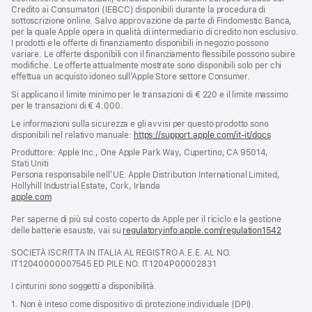
Credito ai Consumatori (IEBCC) disponibili durante la procedura di
sottoscrizione online. Salvo approvazione da parte di Findomestic Banca,
per la quale Apple opera in qualità di intermediario di credito non esclusivo.
I prodotti e le offerte di finanziamento disponibili in negozio possono
variare. Le offerte disponibili con il finanziamento flessibile possono subire
modifiche. Le offerte attualmente mostrate sono disponibili solo per chi
effettua un acquisto idoneo sull’Apple Store settore Consumer.
Si applicano il limite minimo per le transazioni di € 220 e il limite massimo
per le transazioni di € 4.000.
Le informazioni sulla sicurezza e gli avvisi per questo prodotto sono
disponibili nel relativo manuale:
https://support.apple.com/it-it/docs
(si
apre
Produttore: Apple Inc., One Apple Park Way, Cupertino, CA 95014,
una
Stati Uniti
nuova
Persona responsabile nell’UE: Apple Distribution International Limited,
finestra)
Hollyhill Industrial Estate, Cork, Irlanda
apple.com
(si
apre
Per saperne di più sul costo coperto da Apple per il riciclo e la gestione
una
delle batterie esauste, vai su
nuova
regulatoryinfo.apple.com/regulation1542
(si
finestra)
apre
SOCIETÀ ISCRITTA IN ITALIA AL REGISTRO A.E.E. AL NO.
una
IT12040000007545 ED PILE NO. IT1204P00002831
nuova
finestra
I cinturini sono soggetti a disponibilità.
1. Non è inteso come dispositivo di protezione individuale (DPI).