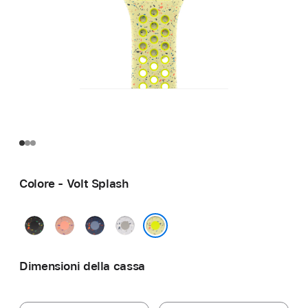
Colore - Volt Splash
Midnight
Alpenglow
Blue
Veiled
Black
Pink
Ribbon
Grey
Volt Splash
Dimensioni della cassa