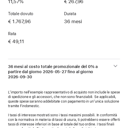
11,57%
€ 267,96
Totale dovuto
Durata
€ 1.767,96
36 mesi
Rata
€ 49,11
36 mesi al costo totale promozionale del 0% a
partire dal giorno
2026-05-27
fino al giorno
2026-09-30
L’importo nell’esempio rappresentativo di acquisto non include le spese
di spedizione e gli accessori, che non sono finanziabili. Se applicabili,
queste spese saranno addebitate con pagamento in un’unica soluzione
tramite Findomestic.
I tassi di interesse mostrati sono i tassi massimi possibili. In conformità
con la normativa in materia di tassi di usura, ti potrebbero essere offerti
tassi di interesse inferiori in base al totale del tuo ordine. I tassi finali