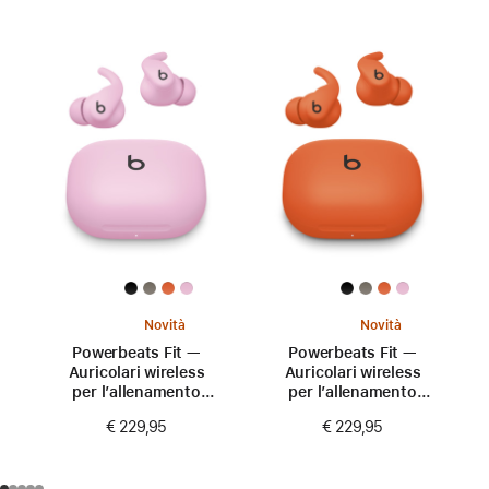
Novità
Novità
Powerbeats Fit —
Powerbeats Fit —
Auricolari wireless
Auricolari wireless
per l’allenamento
per l’allenamento
con aderenza
con aderenza
€ 229,95
€ 229,95
perfetta —
perfetta —
Rosa energico
Arancione scintilla