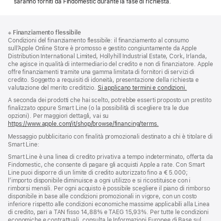
saranno forniti da Findomestic durante la fase di richiesta.
Piè
Note
※
Finanziamento flessibile
a
di
Condizioni del finanziamento flessibile: il finanziamento al consumo
piè
pagina
sull’Apple Online Store è promosso e gestito congiuntamente da Apple
di
Distribution International Limited, Hollyhill Industrial Estate, Cork, Irlanda,
pagina
che agisce in qualità di intermediario del credito e non di finanziatore. Apple
offre finanziamenti tramite una gamma limitata di fornitori di servizi di
credito. Soggetto a requisiti di idoneità, presentazione della richiesta e
valutazione del merito creditizio.
Si applicano termini e condizioni.
A seconda dei prodotti che hai scelto, potrebbe esserti proposto un prestito
finalizzato oppure Smart Line (o la possibilità di scegliere tra le due
opzioni). Per maggiori dettagli, vai su
https://www.apple.com/it/shop/browse/financing/terms.
Messaggio pubblicitario con finalità promozionali destinato a chi è titolare di
Smart Line:
Smart Line è una linea di credito privativa a tempo indeterminato, offerta da
Findomestic, che consente di pagare gli acquisti Apple a rate. Con Smart
Line puoi disporre di un limite di credito autorizzato fino a € 5.000;
l’importo disponibile diminuisce a ogni utilizzo e si ricostituisce con i
rimborsi mensili. Per ogni acquisto è possibile scegliere il piano di rimborso
disponibile in base alle condizioni promozionali in vigore, con un costo
inferiore rispetto alle condizioni economiche massime applicabili alla Linea
di credito, pari a TAN fisso 14,88% e TAEG 15,93%. Per tutte le condizioni
economiche e contrattuali, consulta le Informazioni Europee di Base sul