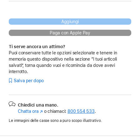
Aggiungi
Paga con Apple Pay
Ti serve ancora un attimo?
Puoi conservare tutte le opzioni selezionate e tenere in
memoria questo dispositivo nella sezione “I tuoi articoli
salvati”, torna quando vuoi e ricomincia da dove avevi
interrotto.
Salva per dopo
Chiedici una mano.
Chatta ora
(Si
o chiamaci:
800 554 533
.
apre
Le immagini delle casse sono a puro scopo illustrativo.
in
una
nuova