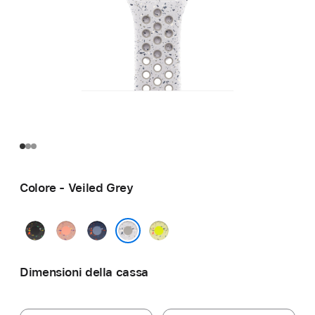
Colore - Veiled Grey
Midnight
Alpenglow
Blue
Volt
Black
Pink
Ribbon
Splash
Veiled Grey
Dimensioni della cassa