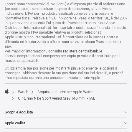
I prezzi sono comprensivi di IVA (22%) e d’imposta premio di assicurazione
(se applicabile), sono escluse le spese di spedizione, salvo diversa
indicazione. L’IVA per i prodotti classificati come servizi in base alle
normative fiscali relative all’IVA, in vigore nei Paesi o territori UE, è del 23%
in quanto viene applicata l’aliquota del Paese o territorio in cui Apple
Distribution International Ltd. fornisce tali prodotti, ossia l’Irlanda. Il modulo
d’ordine mostra l’IVA pagabile relativa ai prodotti selezionati.
Apple Distribution International Ltd. è controllata dalla Banca Centrale
d’Irlanda ed è autorizzata a offrire i suoi servizi in alcuni Paesi o territori
EEA.
Per maggiori informazioni, consulta
registers.centralbank.ie
.
I prezzi comprendono il compenso per copia privata e il contributo per il
riciclo, se applicabili.
Utilizziamo la tua posizione per mostrarti più velocemente le opzioni di
consegna. Abbiamo ricavato la tua posizione dal tuo indirizzo IP, o perché
l’hai impostata durante una precedente visita sul sito Apple.
Watch
Acquista cinturini per Apple Watch
Apple
Cinturino Nike Sport Veiled Grey (46 mm) - M/L
Scopri e acquista
Apple Wallet