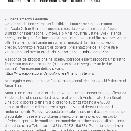
saranno forniti da Findomestic durante la fase di richiesta.
Piè
Note
※
Finanziamento flessibile
a
di
Condizioni del finanziamento flessibile: il finanziamento al consumo
piè
pagina
sull’Apple Online Store è promosso e gestito congiuntamente da Apple
di
Distribution International Limited, Hollyhill Industrial Estate, Cork, Irlanda,
pagina
che agisce in qualità di intermediario del credito e non di finanziatore. Apple
offre finanziamenti tramite una gamma limitata di fornitori di servizi di
credito. Soggetto a requisiti di idoneità, presentazione della richiesta e
valutazione del merito creditizio.
Si applicano termini e condizioni.
A seconda dei prodotti che hai scelto, potrebbe esserti proposto un prestito
finalizzato oppure Smart Line (o la possibilità di scegliere tra le due
opzioni). Per maggiori dettagli, vai su
https://www.apple.com/it/shop/browse/financing/terms.
Messaggio pubblicitario con finalità promozionali destinato a chi è titolare di
Smart Line:
Smart Line è una linea di credito privativa a tempo indeterminato, offerta da
Findomestic, che consente di pagare gli acquisti Apple a rate. Con Smart
Line puoi disporre di un limite di credito autorizzato fino a € 5.000;
l’importo disponibile diminuisce a ogni utilizzo e si ricostituisce con i
rimborsi mensili. Per ogni acquisto è possibile scegliere il piano di rimborso
disponibile in base alle condizioni promozionali in vigore, con un costo
inferiore rispetto alle condizioni economiche massime applicabili alla Linea
di credito, pari a TAN fisso 14,88% e TAEG 15,93%. Per tutte le condizioni
economiche e contrattuali, consulta le Informazioni Europee di Base sul