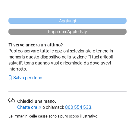
Aggiungi
Paga con Apple Pay
Ti serve ancora un attimo?
Puoi conservare tutte le opzioni selezionate e tenere in
memoria questo dispositivo nella sezione “I tuoi articoli
salvati”, torna quando vuoi e ricomincia da dove avevi
interrotto.
Salva per dopo
Chiedici una mano.
Chatta ora
(Si
o chiamaci:
800 554 533
.
apre
Le immagini delle casse sono a puro scopo illustrativo.
in
una
nuova