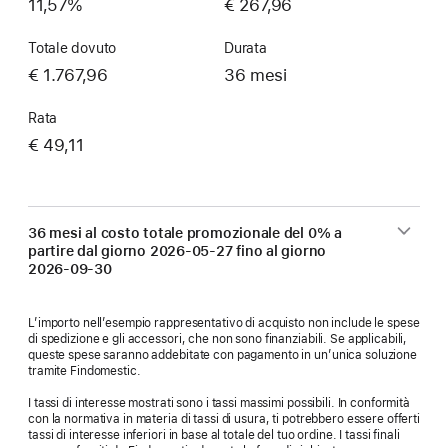
11,57%
€ 267,96
Totale dovuto
Durata
€ 1.767,96
36 mesi
Rata
€ 49,11
36 mesi al costo totale promozionale del 0% a
partire dal giorno
2026-05-27
fino al giorno
2026-09-30
L’importo nell’esempio rappresentativo di acquisto non include le spese
di spedizione e gli accessori, che non sono finanziabili. Se applicabili,
queste spese saranno addebitate con pagamento in un’unica soluzione
tramite Findomestic.
I tassi di interesse mostrati sono i tassi massimi possibili. In conformità
con la normativa in materia di tassi di usura, ti potrebbero essere offerti
tassi di interesse inferiori in base al totale del tuo ordine. I tassi finali