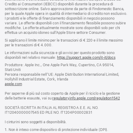
Credito ai Consumatori (IEBCC) disponibili durante la procedura di
sottoscrizione online. Salvo approvazione da parte di Findomestic Banca,
per la quale Apple opera in qualità di intermediario di credito non esclusivo.
I prodotti e le offerte di finanziamento disponibili in negozio possono
variare. Le offerte disponibili con il finanziamento flessibile possono subire
modifiche. Le offerte attualmente mostrate sono disponibili solo per chi
effettua un acquisto idoneo sull’Apple Store settore Consumer.
Si applicano il limite minimo per le transazioni di € 220 e il limite massimo
per le transazioni di € 4.000.
Le informazioni sulla sicurezza e gli avvisi per questo prodotto sono
disponibili nel relativo manuale:
https://support.apple.com/it-it/docs
(si
apre
Produttore: Apple Inc., One Apple Park Way, Cupertino, CA 95014,
una
Stati Uniti
nuova
Persona responsabile nell’UE: Apple Distribution International Limited,
finestra)
Hollyhill Industrial Estate, Cork, Irlanda
apple.com
(si
apre
Per saperne di più sul costo coperto da Apple per il riciclo e la gestione
una
delle batterie esauste, vai su
nuova
regulatoryinfo.apple.com/regulation1542
(si
finestra)
apre
SOCIETÀ ISCRITTA IN ITALIA AL REGISTRO A.E.E. AL NO.
una
IT12040000007545 ED PILE NO. IT1204P00002831
nuova
finestra
I cinturini sono soggetti a disponibilità.
1. Non è inteso come dispositivo di protezione individuale (DPI).