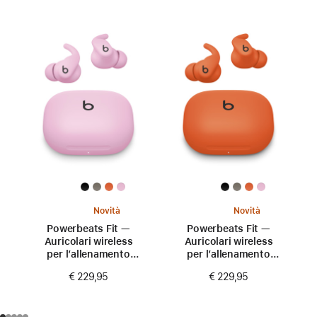
Novità
Novità
Powerbeats Fit —
Powerbeats Fit —
Auricolari wireless
Auricolari wireless
per l’allenamento
per l’allenamento
con aderenza
con aderenza
€ 229,95
€ 229,95
perfetta —
perfetta —
Rosa energico
Arancione scintilla