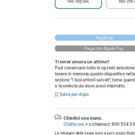
140‑190 mm.
160‑210 
Aggiungi
Paga con Apple Pay
Ti serve ancora un attimo?
Puoi conservare tutte le opzioni seleziona
tenere in memoria questo dispositivo nell
sezione “I tuoi articoli salvati”, torna quan
e ricomincia da dove avevi interrotto.
Salva per dopo
Chiedici una mano.
Chatta ora
(Si
o chiamaci:
800 554 53
apre
Le immagini delle casse sono a puro scopo illustr