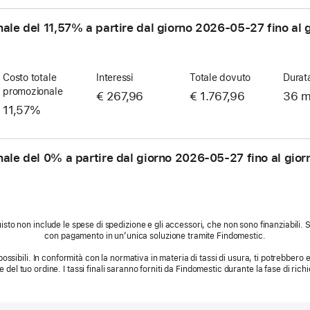
nale del 11,57% a partire dal giorno
2026-05-27
fino al 
Costo totale
Interessi
Totale dovuto
Durat
promozionale
€ 267,96
€ 1.767,96
36 m
11,57%
nale del 0% a partire dal giorno
2026-05-27
fino al gio
sto non include le spese di spedizione e gli accessori, che non sono finanziabili.
con pagamento in un’unica soluzione tramite Findomestic.
possibili. In conformità con la normativa in materia di tassi di usura, ti potrebbero es
le del tuo ordine. I tassi finali saranno forniti da Findomestic durante la fase di richi