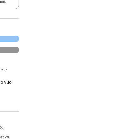
mm.
te e
a
do vuoi
3.
ativo.