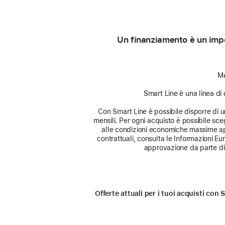
Un finanziamento è un impe
Me
Smart Line è una linea di 
Con Smart Line è possibile disporre di un 
mensili. Per ogni acquisto è possibile sceg
alle condizioni economiche massime app
contrattuali, consulta le Informazioni E
approvazione da parte di 
Offerte attuali per i tuoi acquisti co