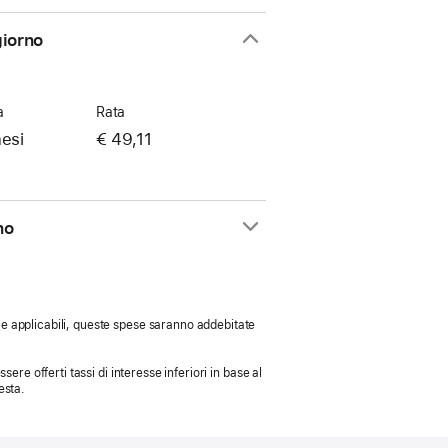
giorno
a
Rata
esi
€ 49,11
rno
 Se applicabili, queste spese saranno addebitate
sere offerti tassi di interesse inferiori in base al
esta.