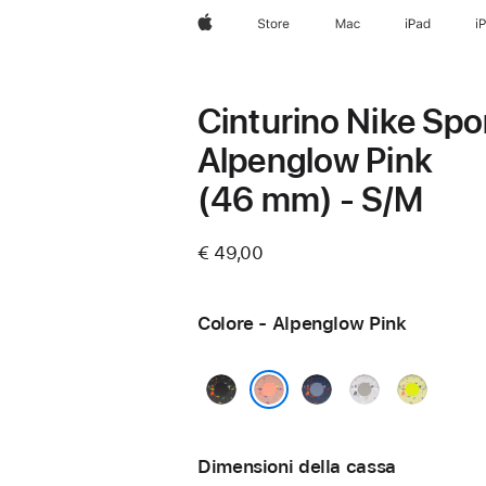
Apple
Store
Mac
iPad
i
Cinturino Nike Spo
Alpenglow Pink
(46 mm) - S/M
€ 49,00
Colore - Alpenglow Pink
Midnight
Blue
Veiled
Volt
Black
Ribbon
Grey
Splash
Alpenglow Pink
Dimensioni della cassa