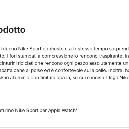
rodotto
 cinturino Nike Sport è robusto e allo stesso tempo sorpre
tto. I fori stampati a compressione lo rendono traspirante. I
 cinturini riciclati che rendono ogni pezzo assolutamente uni
 adatta bene al polso ed è confortevole sulla pelle. Inoltre,
ck in alluminio con finitura opaca, su cui è inciso il logo Nike
nturino Nike Sport per Apple Watch¹