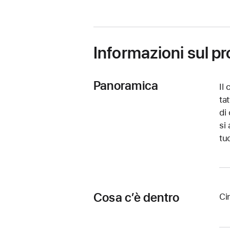
in
una
nuova
finestra)
Informazioni sul p
Panoramica
Il
ta
di
si
tu
Cosa c’è dentro
Ci