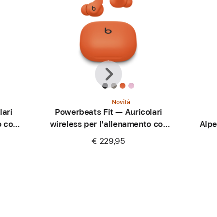
Precedente
Avanti
Novità
lari
Powerbeats Fit — Auricolari
o con
wireless per l’allenamento con
Alpe
aderenza perfetta —
€ 229,95
Arancione scintilla