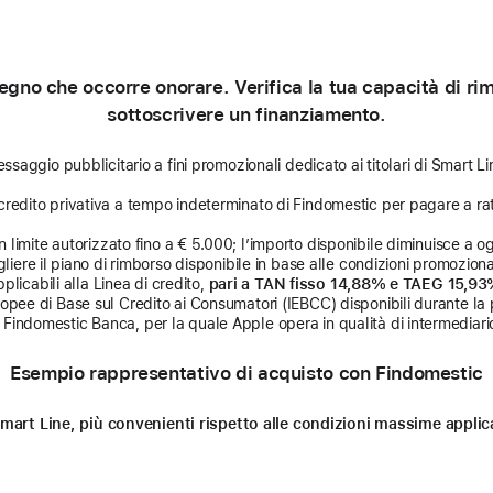
gno che occorre onorare. Verifica la tua capacità di rimb
sottoscrivere un finanziamento.
ssaggio pubblicitario a fini promozionali dedicato ai titolari di Smart Li
credito privativa a tempo indeterminato di Findomestic per pagare a rat
limite autorizzato fino a € 5.000; l’importo disponibile diminuisce a ogni
liere il piano di rimborso disponibile in base alle condizioni promozional
licabili alla Linea di credito,
pari a TAN fisso 14,88% e TAEG 15,9
uropee di Base sul Credito ai Consumatori (IEBCC) disponibili durante la 
Findomestic Banca, per la quale Apple opera in qualità di intermediario
Esempio rappresentativo di acquisto con Findomestic
n Smart Line, più convenienti rispetto alle condizioni massime appl