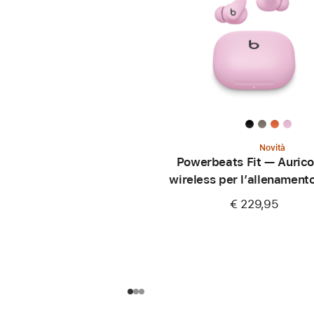
Novità
Powerbeats Fit — Aurico
wireless per l’allenament
aderenza perfetta —
€ 229,95
Rosa energico