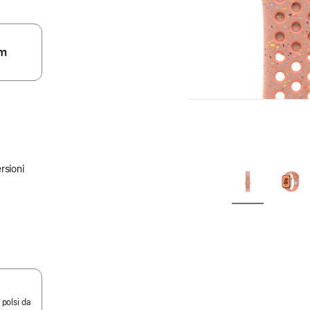
m
rsioni
 polsi da