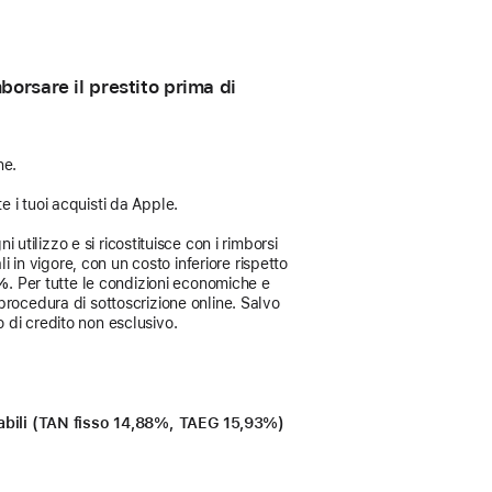
orsare il prestito prima di
ne.
e i tuoi acquisti da Apple.
 utilizzo e si ricostituisce con i rimborsi
i in vigore, con un costo inferiore rispetto
3%
. Per tutte le condizioni economiche e
procedura di sottoscrizione online. Salvo
 di credito non esclusivo.
icabili (TAN fisso 14,88%, TAEG 15,93%)