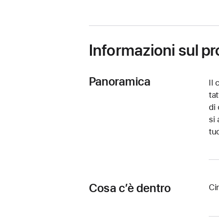
in
una
nuova
finestra)
Informazioni sul p
Panoramica
Il
ta
di
si
tu
Cosa c’è dentro
Ci