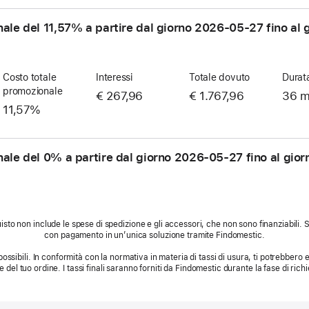
nale del 11,57% a partire dal giorno
2026-05-27
fino al 
Costo totale
Interessi
Totale dovuto
Durat
promozionale
€ 267,96
€ 1.767,96
36 m
11,57%
nale del 0% a partire dal giorno
2026-05-27
fino al gio
sto non include le spese di spedizione e gli accessori, che non sono finanziabili.
con pagamento in un’unica soluzione tramite Findomestic.
possibili. In conformità con la normativa in materia di tassi di usura, ti potrebbero es
le del tuo ordine. I tassi finali saranno forniti da Findomestic durante la fase di richi