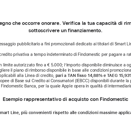
gno che occorre onorare. Verifica la tua capacità di rimb
sottoscrivere un finanziamento.
ssaggio pubblicitario a fini promozionali dedicato ai titolari di Smart Li
credito privativa a tempo indeterminato di Findomestic per pagare a rat
limite autorizzato fino a € 5.000; l’importo disponibile diminuisce a ogni
liere il piano di rimborso disponibile in base alle condizioni promozional
licabili alla Linea di credito,
pari a TAN fisso 14,88% e TAEG 15,9
uropee di Base sul Credito ai Consumatori (IEBCC) disponibili durante la 
Findomestic Banca, per la quale Apple opera in qualità di intermediario
Esempio rappresentativo di acquisto con Findomestic
n Smart Line, più convenienti rispetto alle condizioni massime appl