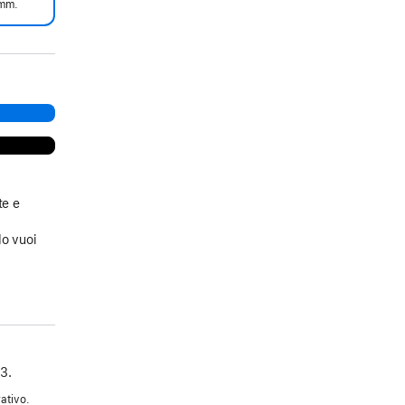
mm.
te e
a
do vuoi
3.
ativo.