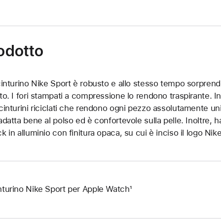
rodotto
 cinturino Nike Sport è robusto e allo stesso tempo sorpre
tto. I fori stampati a compressione lo rendono traspirante. I
 cinturini riciclati che rendono ogni pezzo assolutamente uni
 adatta bene al polso ed è confortevole sulla pelle. Inoltre,
ck in alluminio con finitura opaca, su cui è inciso il logo Nike
nturino Nike Sport per Apple Watch¹