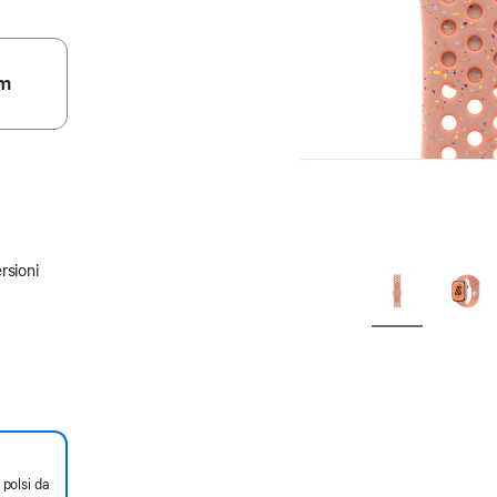
m
rsioni
 polsi da