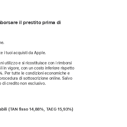
orsare il prestito prima di
ne.
e i tuoi acquisti da Apple.
 utilizzo e si ricostituisce con i rimborsi
i in vigore, con un costo inferiore rispetto
3%
. Per tutte le condizioni economiche e
procedura di sottoscrizione online. Salvo
 di credito non esclusivo.
icabili (TAN fisso 14,88%, TAEG 15,93%)