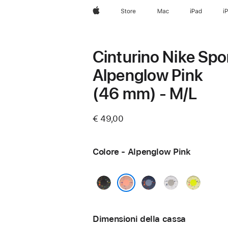
Apple
Store
Mac
iPad
i
Cinturino Nike Spo
Alpenglow Pink
(46 mm) - M/L
€ 49,00
Colore - Alpenglow Pink
Midnight
Blue
Veiled
Volt
Black
Ribbon
Grey
Splash
Alpenglow Pink
Dimensioni della cassa