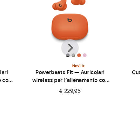
Precedente
Avanti
Novità
lari
Powerbeats Fit — Auricolari
Cu
o con
wireless per l’allenamento con
aderenza perfetta —
foto
€ 229,95
Arancione scintilla