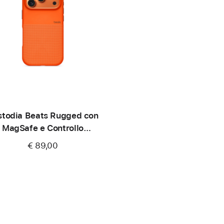
stodia Beats Rugged con
MagSafe e Controllo
camera per iPhone 17 Pro -
€ 89,00
Arancione Sierra