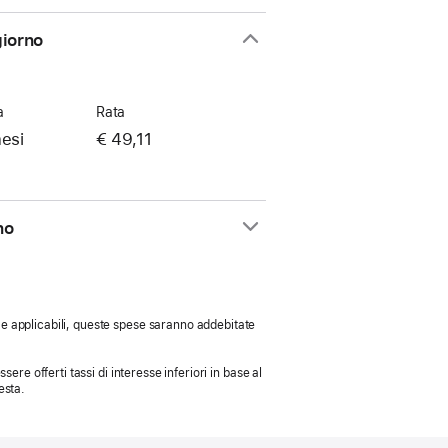
giorno
a
Rata
esi
€ 49,11
rno
 Se applicabili, queste spese saranno addebitate
sere offerti tassi di interesse inferiori in base al
esta.