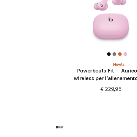
Novità
Powerbeats Fit — Aurico
wireless per l’allenament
aderenza perfetta —
€ 229,95
Rosa energico