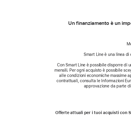
Un finanziamento è un impe
Me
Smart Line è una linea di 
Con Smart Line è possibile disporre di un 
mensili. Per ogni acquisto è possibile sceg
alle condizioni economiche massime app
contrattuali, consulta le Informazioni E
approvazione da parte di 
Offerte attuali per i tuoi acquisti co