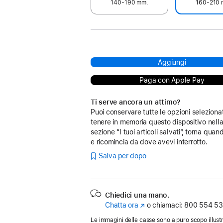
140‑190 mm.
160‑210 
Aggiungi
Paga con Apple Pay
Ti serve ancora un attimo?
Puoi conservare tutte le opzioni seleziona
tenere in memoria questo dispositivo nell
sezione “I tuoi articoli salvati”, torna quan
e ricomincia da dove avevi interrotto.
Salva per dopo
Chiedici una mano.
Chatta ora
(Si
o chiamaci:
800 554 53
apre
Le immagini delle casse sono a puro scopo illustr