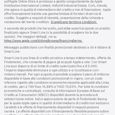
pagina
sull’Apple Online Store è promosso e gestito congiuntamente da Apple
di
Distribution International Limited, Hollyhill Industrial Estate, Cork, Irlanda,
pagina
che agisce in qualità di intermediario del credito e non di finanziatore. Apple
offre finanziamenti tramite una gamma limitata di fornitori di servizi di
credito. Soggetto a requisiti di idoneità, presentazione della richiesta e
valutazione del merito creditizio.
Si applicano termini e condizioni.
A seconda dei prodotti che hai scelto, potrebbe esserti proposto un prestito
finalizzato oppure Smart Line (o la possibilità di scegliere tra le due
opzioni). Per maggiori dettagli, vai su
https://www.apple.com/it/shop/browse/financing/terms.
Messaggio pubblicitario con finalità promozionali destinato a chi è titolare di
Smart Line:
Smart Line è una linea di credito privativa a tempo indeterminato, offerta da
Findomestic, che consente di pagare gli acquisti Apple a rate. Con Smart
Line puoi disporre di un limite di credito autorizzato fino a € 5.000;
l’importo disponibile diminuisce a ogni utilizzo e si ricostituisce con i
rimborsi mensili. Per ogni acquisto è possibile scegliere il piano di rimborso
disponibile in base alle condizioni promozionali in vigore, con un costo
inferiore rispetto alle condizioni economiche massime applicabili alla Linea
di credito, pari a TAN fisso 14,88% e TAEG 15,93%. Per tutte le condizioni
economiche e contrattuali, consulta le Informazioni Europee di Base sul
Credito ai Consumatori (IEBCC) disponibili durante la procedura di
sottoscrizione online. Salvo approvazione da parte di Findomestic Banca,
per la quale Apple opera in qualità di intermediario di credito non esclusivo.
I prodotti e le offerte di finanziamento disponibili in negozio possono
variare. Le offerte disponibili con il finanziamento flessibile possono subire