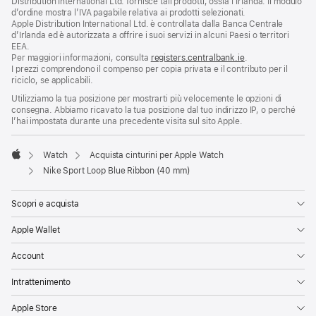
Distribution International Ltd. fornisce tali prodotti, ossia l’Irlanda. Il modulo
d’ordine mostra l’IVA pagabile relativa ai prodotti selezionati.
Apple Distribution International Ltd. è controllata dalla Banca Centrale
d’Irlanda ed è autorizzata a offrire i suoi servizi in alcuni Paesi o territori
EEA.
Per maggiori informazioni, consulta
registers.centralbank.ie
.
I prezzi comprendono il compenso per copia privata e il contributo per il
riciclo, se applicabili.
Utilizziamo la tua posizione per mostrarti più velocemente le opzioni di
consegna. Abbiamo ricavato la tua posizione dal tuo indirizzo IP, o perché
l’hai impostata durante una precedente visita sul sito Apple.
Watch
Acquista cinturini per Apple Watch
Apple
Nike Sport Loop Blue Ribbon (40 mm)
Scopri e acquista
Apple Wallet
Account
Intrattenimento
Apple Store