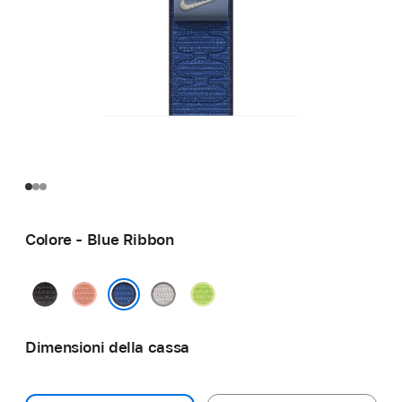
Colore - Blue Ribbon
Midnight
Alpenglow
Veiled
Volt
Black
Pink
Grey
Splash
Blue Ribbon
Dimensioni della cassa