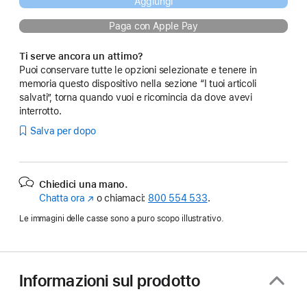
Aggiungi
Paga con Apple Pay
Ti serve ancora un attimo?
Puoi conservare tutte le opzioni selezionate e tenere in
memoria questo dispositivo nella sezione “I tuoi articoli
salvati”, torna quando vuoi e ricomincia da dove avevi
interrotto.
Salva per dopo
Chiedici una mano.
Chatta ora
(Si
o chiamaci:
800 554 533
.
apre
Le immagini delle casse sono a puro scopo illustrativo.
in
una
nuova
finestra)
Informazioni sul prodotto