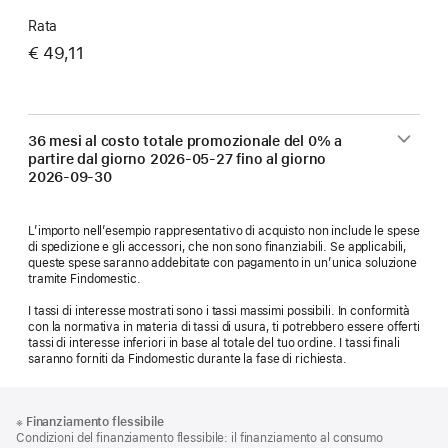
Rata
€ 49,11
36 mesi al costo totale promozionale del 0% a
partire dal giorno
2026-05-27
fino al giorno
2026-09-30
L’importo nell’esempio rappresentativo di acquisto non include le spese
di spedizione e gli accessori, che non sono finanziabili. Se applicabili,
queste spese saranno addebitate con pagamento in un’unica soluzione
tramite Findomestic.
I tassi di interesse mostrati sono i tassi massimi possibili. In conformità
con la normativa in materia di tassi di usura, ti potrebbero essere offerti
tassi di interesse inferiori in base al totale del tuo ordine. I tassi finali
saranno forniti da Findomestic durante la fase di richiesta.
Piè
Note
※
Finanziamento flessibile
a
di
Condizioni del finanziamento flessibile: il finanziamento al consumo
piè