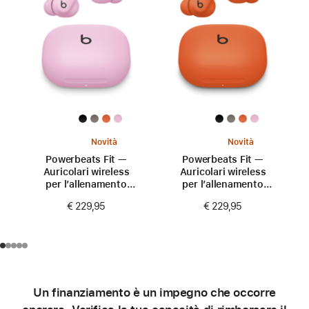
Novità
Novità
Powerbeats Fit —
Powerbeats Fit —
Auricolari wireless
Auricolari wireless
per l’allenamento
per l’allenamento
con aderenza
con aderenza
€ 229,95
€ 229,95
perfetta —
perfetta —
Rosa energico
Arancione scintilla
Un finanziamento è un impegno che occorre