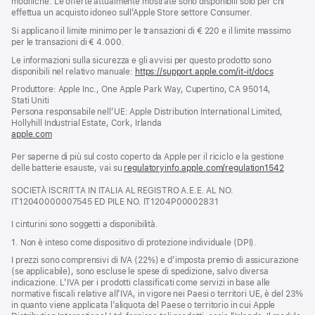
modifiche. Le offerte attualmente mostrate sono disponibili solo per chi
effettua un acquisto idoneo sull’Apple Store settore Consumer.
Si applicano il limite minimo per le transazioni di € 220 e il limite massimo
per le transazioni di € 4.000.
Le informazioni sulla sicurezza e gli avvisi per questo prodotto sono
disponibili nel relativo manuale:
https://support.apple.com/it-it/docs
(si
apre
Produttore: Apple Inc., One Apple Park Way, Cupertino, CA 95014,
una
Stati Uniti
nuova
Persona responsabile nell’UE: Apple Distribution International Limited,
finestra)
Hollyhill Industrial Estate, Cork, Irlanda
apple.com
(si
apre
Per saperne di più sul costo coperto da Apple per il riciclo e la gestione
una
delle batterie esauste, vai su
nuova
regulatoryinfo.apple.com/regulation1542
(si
finestra)
apre
SOCIETÀ ISCRITTA IN ITALIA AL REGISTRO A.E.E. AL NO.
una
IT12040000007545 ED PILE NO. IT1204P00002831
nuova
finestra
I cinturini sono soggetti a disponibilità.
1. Non è inteso come dispositivo di protezione individuale (DPI).
I prezzi sono comprensivi di IVA (22%) e d’imposta premio di assicurazione
(se applicabile), sono escluse le spese di spedizione, salvo diversa
indicazione. L’IVA per i prodotti classificati come servizi in base alle
normative fiscali relative all’IVA, in vigore nei Paesi o territori UE, è del 23%
in quanto viene applicata l’aliquota del Paese o territorio in cui Apple