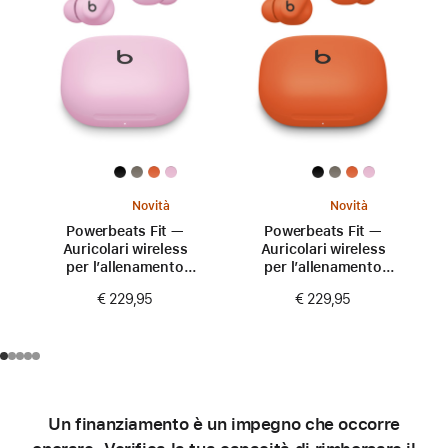
Novità
Novità
Powerbeats Fit —
Powerbeats Fit —
Auricolari wireless
Auricolari wireless
per l’allenamento
per l’allenamento
con aderenza
con aderenza
€ 229,95
€ 229,95
perfetta —
perfetta —
Rosa energico
Arancione scintilla
Un finanziamento è un impegno che occorre