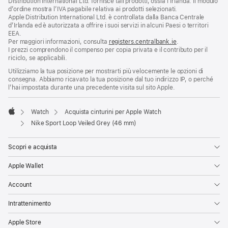
Distribution International Ltd. fornisce tali prodotti, ossia l’Irlanda. Il modulo
d’ordine mostra l’IVA pagabile relativa ai prodotti selezionati.
Apple Distribution International Ltd. è controllata dalla Banca Centrale
d’Irlanda ed è autorizzata a offrire i suoi servizi in alcuni Paesi o territori
EEA.
Per maggiori informazioni, consulta
registers.centralbank.ie
.
I prezzi comprendono il compenso per copia privata e il contributo per il
riciclo, se applicabili.
Utilizziamo la tua posizione per mostrarti più velocemente le opzioni di
consegna. Abbiamo ricavato la tua posizione dal tuo indirizzo IP, o perché
l’hai impostata durante una precedente visita sul sito Apple.
Watch
Acquista cinturini per Apple Watch
Apple
Nike Sport Loop Veiled Grey (46 mm)
Scopri e acquista
Apple Wallet
Account
Intrattenimento
Apple Store