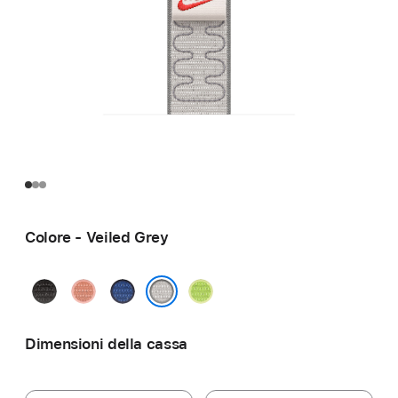
Colore - Veiled Grey
Midnight
Alpenglow
Blue
Volt
Black
Pink
Ribbon
Splash
Veiled Grey
Dimensioni della cassa