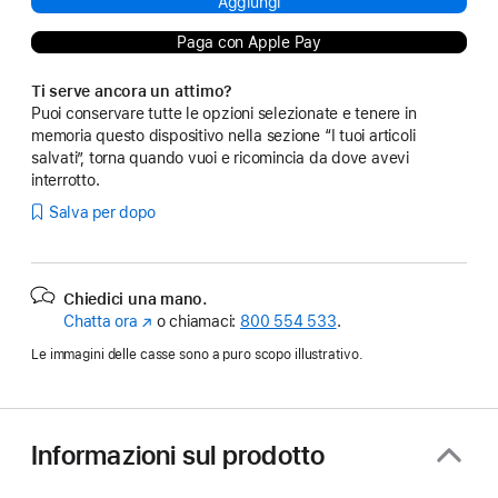
Aggiungi
Paga con Apple Pay
Ti serve ancora un attimo?
Puoi conservare tutte le opzioni selezionate e tenere in
memoria questo dispositivo nella sezione “I tuoi articoli
salvati”, torna quando vuoi e ricomincia da dove avevi
interrotto.
Salva per dopo
Chiedici una mano.
Chatta ora
(Si
o chiamaci:
800 554 533
.
apre
Le immagini delle casse sono a puro scopo illustrativo.
in
una
nuova
finestra)
Informazioni sul prodotto