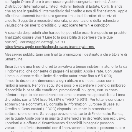
pagina
sull’Apple Online Store è promosso e gestito congiuntamente da Apple
di
Distribution International Limited, Hollyhill Industrial Estate, Cork, Irlanda,
pagina
che agisce in qualità di intermediario del credito e non di finanziatore. Apple
offre finanziamenti tramite una gamma limitata di fornitori di servizi di
credito. Soggetto a requisiti di idoneità, presentazione della richiesta e
valutazione del merito creditizio.
Si applicano termini e condizioni.
A seconda dei prodotti che hai scelto, potrebbe esserti proposto un prestito
finalizzato oppure Smart Line (o la possibilità di scegliere tra le due
opzioni). Per maggiori dettagli, vai su
https://www.apple.com/it/shop/browse/financing/terms.
Messaggio pubblicitario con finalità promozionali destinato a chi è titolare di
Smart Line:
Smart Line è una linea di credito privativa a tempo indeterminato, offerta da
Findomestic, che consente di pagare gli acquisti Apple a rate. Con Smart
Line puoi disporre di un limite di credito autorizzato fino a € 5.000;
l’importo disponibile diminuisce a ogni utilizzo e si ricostituisce con i
rimborsi mensili. Per ogni acquisto è possibile scegliere il piano di rimborso
disponibile in base alle condizioni promozionali in vigore, con un costo
inferiore rispetto alle condizioni economiche massime applicabili alla Linea
di credito, pari a TAN fisso 14,88% e TAEG 15,93%. Per tutte le condizioni
economiche e contrattuali, consulta le Informazioni Europee di Base sul
Credito ai Consumatori (IEBCC) disponibili durante la procedura di
sottoscrizione online. Salvo approvazione da parte di Findomestic Banca,
per la quale Apple opera in qualità di intermediario di credito non esclusivo.
I prodotti e le offerte di finanziamento disponibili in negozio possono
variare. Le offerte disponibili con il finanziamento flessibile possono subire