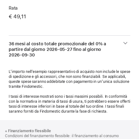
Rata
€ 49,11
36 mesi al costo totale promozionale del 0% a
partire dal giorno
2026-05-27
fino al giorno
2026-09-30
L’importo nell’esempio rappresentativo di acquisto non include le spese
di spedizione e gli accessori, che non sono finanziabili. Se applicabili,
queste spese saranno addebitate con pagamento in un’unica soluzione
tramite Findomestic.
I tassi di interesse mostrati sono i tassi massimi possibili. In conformità
con la normativa in materia di tassi di usura, ti potrebbero essere offerti
tassi di interesse inferiori in base al totale del tuo ordine. I tassi finali
saranno forniti da Findomestic durante la fase di richiesta.
Piè
Note
※
Finanziamento flessibile
a
di
Condizioni del finanziamento flessibile: il finanziamento al consumo
piè