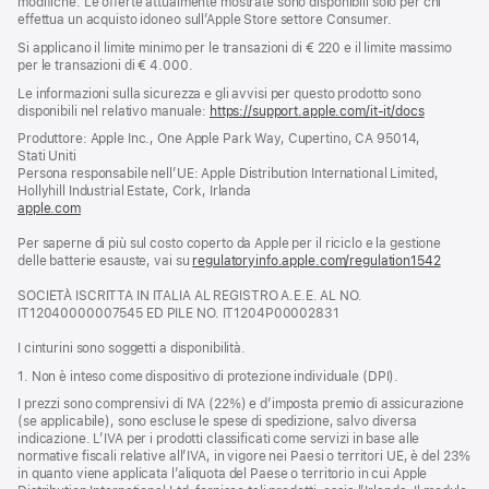
modifiche. Le offerte attualmente mostrate sono disponibili solo per chi
effettua un acquisto idoneo sull’Apple Store settore Consumer.
Si applicano il limite minimo per le transazioni di € 220 e il limite massimo
per le transazioni di € 4.000.
Le informazioni sulla sicurezza e gli avvisi per questo prodotto sono
disponibili nel relativo manuale:
https://support.apple.com/it-it/docs
(si
apre
Produttore: Apple Inc., One Apple Park Way, Cupertino, CA 95014,
una
Stati Uniti
nuova
Persona responsabile nell’UE: Apple Distribution International Limited,
finestra)
Hollyhill Industrial Estate, Cork, Irlanda
apple.com
(si
apre
Per saperne di più sul costo coperto da Apple per il riciclo e la gestione
una
delle batterie esauste, vai su
nuova
regulatoryinfo.apple.com/regulation1542
(si
finestra)
apre
SOCIETÀ ISCRITTA IN ITALIA AL REGISTRO A.E.E. AL NO.
una
IT12040000007545 ED PILE NO. IT1204P00002831
nuova
finestra
I cinturini sono soggetti a disponibilità.
1. Non è inteso come dispositivo di protezione individuale (DPI).
I prezzi sono comprensivi di IVA (22%) e d’imposta premio di assicurazione
(se applicabile), sono escluse le spese di spedizione, salvo diversa
indicazione. L’IVA per i prodotti classificati come servizi in base alle
normative fiscali relative all’IVA, in vigore nei Paesi o territori UE, è del 23%
in quanto viene applicata l’aliquota del Paese o territorio in cui Apple