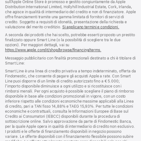
pagina
sull’Apple Online Store è promosso e gestito congiuntamente da Apple
di
Distribution International Limited, Hollyhill Industrial Estate, Cork, Irlanda,
pagina
che agisce in qualità di intermediario del credito e non di finanziatore. Apple
offre finanziamenti tramite una gamma limitata di fornitori di servizi di
credito. Soggetto a requisiti di idoneità, presentazione della richiesta e
valutazione del merito creditizio.
Si applicano termini e condizioni.
A seconda dei prodotti che hai scelto, potrebbe esserti proposto un prestito
finalizzato oppure Smart Line (o la possibilità di scegliere tra le due
opzioni). Per maggiori dettagli, vai su
https://www.apple.com/it/shop/browse/financing/terms.
Messaggio pubblicitario con finalità promozionali destinato a chi è titolare di
Smart Line:
Smart Line è una linea di credito privativa a tempo indeterminato, offerta da
Findomestic, che consente di pagare gli acquisti Apple a rate. Con Smart
Line puoi disporre di un limite di credito autorizzato fino a € 5.000;
l’importo disponibile diminuisce a ogni utilizzo e si ricostituisce con i
rimborsi mensili. Per ogni acquisto è possibile scegliere il piano di rimborso
disponibile in base alle condizioni promozionali in vigore, con un costo
inferiore rispetto alle condizioni economiche massime applicabili alla Linea
di credito, pari a TAN fisso 14,88% e TAEG 15,93%. Per tutte le condizioni
economiche e contrattuali, consulta le Informazioni Europee di Base sul
Credito ai Consumatori (IEBCC) disponibili durante la procedura di
sottoscrizione online. Salvo approvazione da parte di Findomestic Banca,
per la quale Apple opera in qualità di intermediario di credito non esclusivo.
I prodotti e le offerte di finanziamento disponibili in negozio possono
variare. Le offerte disponibili con il finanziamento flessibile possono subire