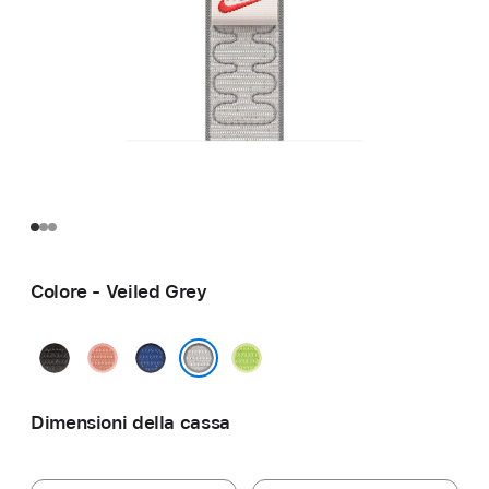
Colore - Veiled Grey
Midnight
Alpenglow
Blue
Volt
Black
Pink
Ribbon
Splash
Veiled Grey
Dimensioni della cassa