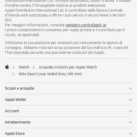
Distribution International Ltd. fornisce tali prodotti, ossia l’Irlanda. Il modulo
d’ordine mostra l’IVA pagabile relativa ai prodotti selezionati.
Apple Distribution International Ltd. è controllata dalla Banca Centrale
d’Irlanda ed è autorizzata a offrire i suoi servizi in alcuni Paesi o territori
EEA.
Per maggiori informazioni, consulta
registers.centralbank.ie
.
I prezzi comprendono il compenso per copia privata e il contributo per il
riciclo, se applicabili.
Utilizziamo la tua posizione per mostrarti più velocemente le opzioni di
consegna. Abbiamo ricavato la tua posizione dal tuo indirizzo IP, o perché
l’hai impostata durante una precedente visita sul sito Apple.
Watch
Acquista cinturini per Apple Watch
Apple
Nike Sport Loop Veiled Grey (46 mm)
Scopri e acquista
Apple Wallet
Account
Intrattenimento
Apple Store