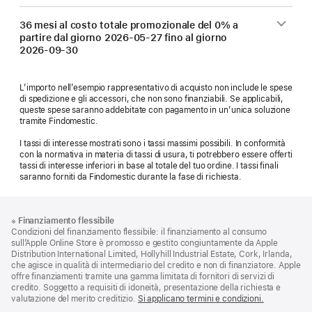
36 mesi al costo totale promozionale del 0% a
partire dal giorno
2026-05-27
fino al giorno
2026-09-30
L’importo nell’esempio rappresentativo di acquisto non include le spese
di spedizione e gli accessori, che non sono finanziabili. Se applicabili,
queste spese saranno addebitate con pagamento in un’unica soluzione
tramite Findomestic.
I tassi di interesse mostrati sono i tassi massimi possibili. In conformità
con la normativa in materia di tassi di usura, ti potrebbero essere offerti
tassi di interesse inferiori in base al totale del tuo ordine. I tassi finali
saranno forniti da Findomestic durante la fase di richiesta.
Piè
Note
※
Finanziamento flessibile
a
di
Condizioni del finanziamento flessibile: il finanziamento al consumo
piè
pagina
sull’Apple Online Store è promosso e gestito congiuntamente da Apple
di
Distribution International Limited, Hollyhill Industrial Estate, Cork, Irlanda,
pagina
che agisce in qualità di intermediario del credito e non di finanziatore. Apple
offre finanziamenti tramite una gamma limitata di fornitori di servizi di
credito. Soggetto a requisiti di idoneità, presentazione della richiesta e
valutazione del merito creditizio.
Si applicano termini e condizioni.