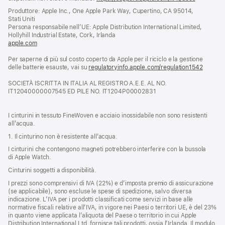
apre
Produttore: Apple Inc., One Apple Park Way, Cupertino, CA 95014,
una
Stati Uniti
nuova
Persona responsabile nell’UE: Apple Distribution International Limited,
finestra)
Hollyhill Industrial Estate, Cork, Irlanda
apple.com
(si
apre
Per saperne di più sul costo coperto da Apple per il riciclo e la gestione
una
delle batterie esauste, vai su
nuova
regulatoryinfo.apple.com/regulation1542
(si
finestra)
apre
SOCIETÀ ISCRITTA IN ITALIA AL REGISTRO A.E.E. AL NO.
una
IT12040000007545 ED PILE NO. IT1204P00002831
nuova
finestra
I cinturini in tessuto FineWoven e acciaio inossidabile non sono resistenti
all’acqua.
1. Il cinturino non è resistente all’acqua.
I cinturini che contengono magneti potrebbero interferire con la bussola
di Apple Watch.
Cinturini soggetti a disponibilità.
I prezzi sono comprensivi di IVA (22%) e d’imposta premio di assicurazione
(se applicabile), sono escluse le spese di spedizione, salvo diversa
indicazione. L’IVA per i prodotti classificati come servizi in base alle
normative fiscali relative all’IVA, in vigore nei Paesi o territori UE, è del 23%
in quanto viene applicata l’aliquota del Paese o territorio in cui Apple
Distribution International Ltd. fornisce tali prodotti, ossia l’Irlanda. Il modulo