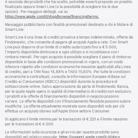
A seconda dei prodotti che hai scelto, potrebbe esserti proposto un prestito
finalizzato oppure Smart Line (o la possibilità di scegliere tra le due
opzioni). Per maggiori dettagli, vai su
https://www.apple.com/it/shop/browse/financing/terms.
Messaggio pubblicitario con finalità promozionali destinato a chi è titolare di
Smart Line:
Smart Line è una linea di credito privativa a tempo indeterminato, offerta da
Findomestic, che consente di pagare gli acquisti Apple a rate. Con Smart
Line puoi disporre di un limite di credito autorizzato fino a € 5.000;
l’importo disponibile diminuisce a ogni utilizzo e si ricostituisce con i
rimborsi mensili. Per ogni acquisto è possibile scegliere il piano di rimborso
disponibile in base alle condizioni promozionali in vigore, con un costo
inferiore rispetto alle condizioni economiche massime applicabili alla Linea
di credito, pari a TAN fisso 14,88% e TAEG 15,93%. Per tutte le condizioni
economiche e contrattuali, consulta le Informazioni Europee di Base sul
Credito ai Consumatori (IEBCC) disponibili durante la procedura di
sottoscrizione online. Salvo approvazione da parte di Findomestic Banca,
per la quale Apple opera in qualità di intermediario di credito non esclusivo.
I prodotti e le offerte di finanziamento disponibili in negozio possono
variare. Le offerte disponibili con il finanziamento flessibile possono subire
modifiche. Le offerte attualmente mostrate sono disponibili solo per chi
effettua un acquisto idoneo sull’Apple Store settore Consumer.
Si applicano il limite minimo per le transazioni di € 220 e il limite massimo
per le transazioni di € 4.000.
Le informazioni sulla sicurezza e gli avvisi per questo prodotto sono
disponibili nel relativo manuale:
https://support.apple.com/it-it/docs
(si