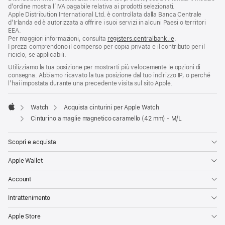
d’ordine mostra l’IVA pagabile relativa ai prodotti selezionati.
Apple Distribution International Ltd. è controllata dalla Banca Centrale
d’Irlanda ed è autorizzata a offrire i suoi servizi in alcuni Paesi o territori
EEA.
Per maggiori informazioni, consulta
registers.centralbank.ie
.
I prezzi comprendono il compenso per copia privata e il contributo per il
riciclo, se applicabili.
Utilizziamo la tua posizione per mostrarti più velocemente le opzioni di
consegna. Abbiamo ricavato la tua posizione dal tuo indirizzo IP, o perché
l’hai impostata durante una precedente visita sul sito Apple.
Watch
Acquista cinturini per Apple Watch
Apple
Cinturino a maglie magnetico caramello (42 mm) - M/L
Scopri e acquista
Apple Wallet
Account
Intrattenimento
Apple Store