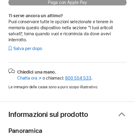
Paga con Apple Pay
Ti serve ancora un attimo?
Puoi conservare tutte le opzioni selezionate e tenere in
memoria questo dispositivo nella sezione “I tuoi articoli
salvati”, torna quando vuoi e ricomincia da dove avevi
interrotto.
Salva per dopo
Chiedici una mano.
Chatta ora
(Si
o chiamaci:
800 554 533
.
apre
Le immagini delle casse sono a puro scopo illustrativo.
in
una
nuova
finestra)
Informazioni sul prodotto
Panoramica