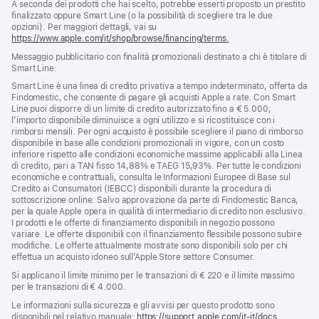
A seconda dei prodotti che hai scelto, potrebbe esserti proposto un prestito
finalizzato oppure Smart Line (o la possibilità di scegliere tra le due
opzioni). Per maggiori dettagli, vai su
https://www.apple.com/it/shop/browse/financing/terms.
Messaggio pubblicitario con finalità promozionali destinato a chi è titolare di
Smart Line:
Smart Line è una linea di credito privativa a tempo indeterminato, offerta da
Findomestic, che consente di pagare gli acquisti Apple a rate. Con Smart
Line puoi disporre di un limite di credito autorizzato fino a € 5.000;
l’importo disponibile diminuisce a ogni utilizzo e si ricostituisce con i
rimborsi mensili. Per ogni acquisto è possibile scegliere il piano di rimborso
disponibile in base alle condizioni promozionali in vigore, con un costo
inferiore rispetto alle condizioni economiche massime applicabili alla Linea
di credito, pari a TAN fisso 14,88% e TAEG 15,93%. Per tutte le condizioni
economiche e contrattuali, consulta le Informazioni Europee di Base sul
Credito ai Consumatori (IEBCC) disponibili durante la procedura di
sottoscrizione online. Salvo approvazione da parte di Findomestic Banca,
per la quale Apple opera in qualità di intermediario di credito non esclusivo.
I prodotti e le offerte di finanziamento disponibili in negozio possono
variare. Le offerte disponibili con il finanziamento flessibile possono subire
modifiche. Le offerte attualmente mostrate sono disponibili solo per chi
effettua un acquisto idoneo sull’Apple Store settore Consumer.
Si applicano il limite minimo per le transazioni di € 220 e il limite massimo
per le transazioni di € 4.000.
Le informazioni sulla sicurezza e gli avvisi per questo prodotto sono
disponibili nel relativo manuale:
https://support.apple.com/it-it/docs
(si