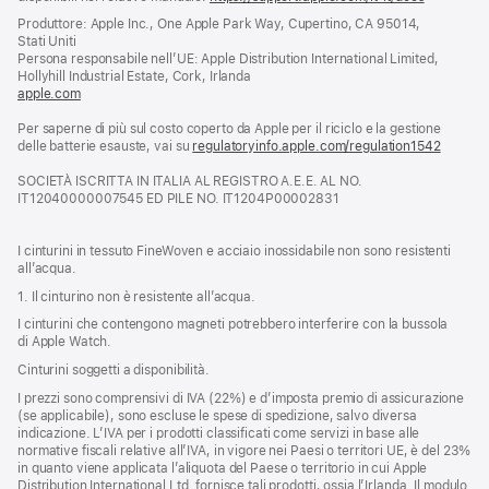
apre
Produttore: Apple Inc., One Apple Park Way, Cupertino, CA 95014,
una
Stati Uniti
nuova
Persona responsabile nell’UE: Apple Distribution International Limited,
finestra)
Hollyhill Industrial Estate, Cork, Irlanda
apple.com
(si
apre
Per saperne di più sul costo coperto da Apple per il riciclo e la gestione
una
delle batterie esauste, vai su
nuova
regulatoryinfo.apple.com/regulation1542
(si
finestra)
apre
SOCIETÀ ISCRITTA IN ITALIA AL REGISTRO A.E.E. AL NO.
una
IT12040000007545 ED PILE NO. IT1204P00002831
nuova
finestra
I cinturini in tessuto FineWoven e acciaio inossidabile non sono resistenti
all’acqua.
1. Il cinturino non è resistente all’acqua.
I cinturini che contengono magneti potrebbero interferire con la bussola
di Apple Watch.
Cinturini soggetti a disponibilità.
I prezzi sono comprensivi di IVA (22%) e d’imposta premio di assicurazione
(se applicabile), sono escluse le spese di spedizione, salvo diversa
indicazione. L’IVA per i prodotti classificati come servizi in base alle
normative fiscali relative all’IVA, in vigore nei Paesi o territori UE, è del 23%
in quanto viene applicata l’aliquota del Paese o territorio in cui Apple
Distribution International Ltd. fornisce tali prodotti, ossia l’Irlanda. Il modulo