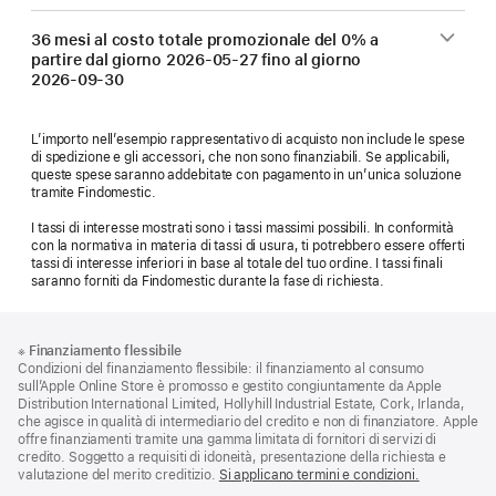
36 mesi al costo totale promozionale del 0% a
partire dal giorno
2026-05-27
fino al giorno
2026-09-30
L’importo nell’esempio rappresentativo di acquisto non include le spese
di spedizione e gli accessori, che non sono finanziabili. Se applicabili,
queste spese saranno addebitate con pagamento in un’unica soluzione
tramite Findomestic.
I tassi di interesse mostrati sono i tassi massimi possibili. In conformità
con la normativa in materia di tassi di usura, ti potrebbero essere offerti
tassi di interesse inferiori in base al totale del tuo ordine. I tassi finali
saranno forniti da Findomestic durante la fase di richiesta.
Piè
Note
※
Finanziamento flessibile
a
di
Condizioni del finanziamento flessibile: il finanziamento al consumo
piè
pagina
sull’Apple Online Store è promosso e gestito congiuntamente da Apple
di
Distribution International Limited, Hollyhill Industrial Estate, Cork, Irlanda,
pagina
che agisce in qualità di intermediario del credito e non di finanziatore. Apple
offre finanziamenti tramite una gamma limitata di fornitori di servizi di
credito. Soggetto a requisiti di idoneità, presentazione della richiesta e
valutazione del merito creditizio.
Si applicano termini e condizioni.