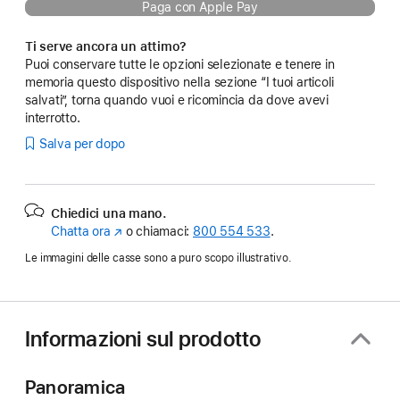
Paga con Apple Pay
Ti serve ancora un attimo?
Puoi conservare tutte le opzioni selezionate e tenere in
memoria questo dispositivo nella sezione “I tuoi articoli
salvati”, torna quando vuoi e ricomincia da dove avevi
interrotto.
Salva per dopo
Chiedici una mano.
Chatta ora
(Si
o chiamaci:
800 554 533
.
apre
Le immagini delle casse sono a puro scopo illustrativo.
in
una
nuova
finestra)
Informazioni sul prodotto
Panoramica