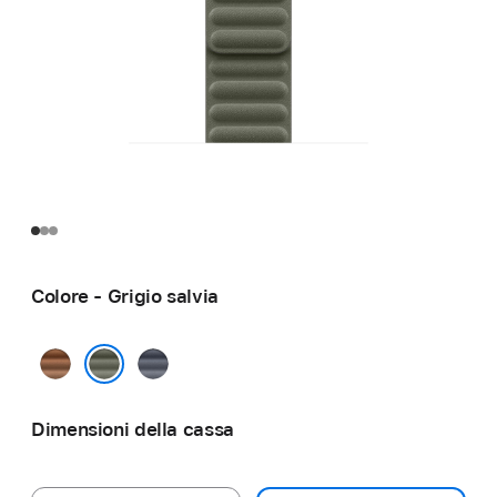
Colore - Grigio salvia
Caramello
Blu
navy
Grigio salvia
Dimensioni della cassa