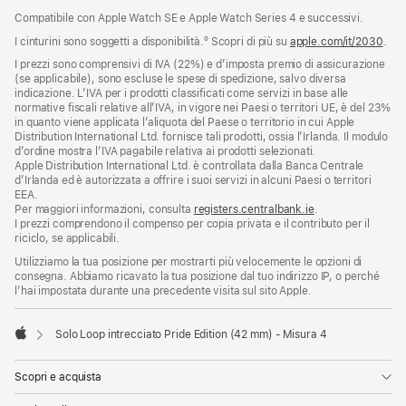
Compatibile con Apple Watch SE e Apple Watch Series 4 e successivi.
I cinturini sono soggetti a disponibilità.º Scopri di più su
apple.com/it/2030
.
I prezzi sono comprensivi di IVA (22%) e d’imposta premio di assicurazione
(se applicabile), sono escluse le spese di spedizione, salvo diversa
indicazione. L’IVA per i prodotti classificati come servizi in base alle
normative fiscali relative all’IVA, in vigore nei Paesi o territori UE, è del 23%
in quanto viene applicata l’aliquota del Paese o territorio in cui Apple
Distribution International Ltd. fornisce tali prodotti, ossia l’Irlanda. Il modulo
d’ordine mostra l’IVA pagabile relativa ai prodotti selezionati.
Apple Distribution International Ltd. è controllata dalla Banca Centrale
d’Irlanda ed è autorizzata a offrire i suoi servizi in alcuni Paesi o territori
EEA.
Per maggiori informazioni, consulta
registers.centralbank.ie
.
I prezzi comprendono il compenso per copia privata e il contributo per il
riciclo, se applicabili.
Utilizziamo la tua posizione per mostrarti più velocemente le opzioni di
consegna. Abbiamo ricavato la tua posizione dal tuo indirizzo IP, o perché
l’hai impostata durante una precedente visita sul sito Apple.
Solo Loop intrecciato Pride Edition (42 mm) - Misura 4
Apple
Scopri e acquista