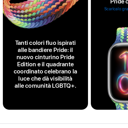
Pride 
Scaricalo gra
Tanti colori fluo ispirati
alle bandiere Pride: il
nuovo cinturino Pride
Edition e il quadrante
coordinato celebrano la
luce che dà visibilità
alle comunità LGBTQ+.