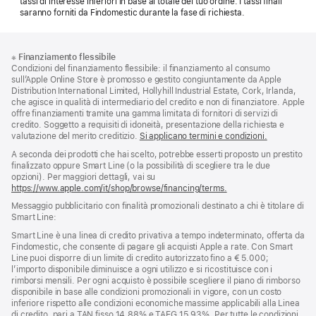
tassi di interesse inferiori in base al totale del tuo ordine. I tassi finali
saranno forniti da Findomestic durante la fase di richiesta.
Piè
Note
※
Finanziamento flessibile
a
di
Condizioni del finanziamento flessibile: il finanziamento al consumo
piè
pagina
sull’Apple Online Store è promosso e gestito congiuntamente da Apple
di
Distribution International Limited, Hollyhill Industrial Estate, Cork, Irlanda,
pagina
che agisce in qualità di intermediario del credito e non di finanziatore. Apple
offre finanziamenti tramite una gamma limitata di fornitori di servizi di
credito. Soggetto a requisiti di idoneità, presentazione della richiesta e
valutazione del merito creditizio.
Si applicano termini e condizioni.
A seconda dei prodotti che hai scelto, potrebbe esserti proposto un prestito
finalizzato oppure Smart Line (o la possibilità di scegliere tra le due
opzioni). Per maggiori dettagli, vai su
https://www.apple.com/it/shop/browse/financing/terms.
Messaggio pubblicitario con finalità promozionali destinato a chi è titolare di
Smart Line:
Smart Line è una linea di credito privativa a tempo indeterminato, offerta da
Findomestic, che consente di pagare gli acquisti Apple a rate. Con Smart
Line puoi disporre di un limite di credito autorizzato fino a € 5.000;
l’importo disponibile diminuisce a ogni utilizzo e si ricostituisce con i
rimborsi mensili. Per ogni acquisto è possibile scegliere il piano di rimborso
disponibile in base alle condizioni promozionali in vigore, con un costo
inferiore rispetto alle condizioni economiche massime applicabili alla Linea
di credito, pari a TAN fisso 14,88% e TAEG 15,93%. Per tutte le condizioni