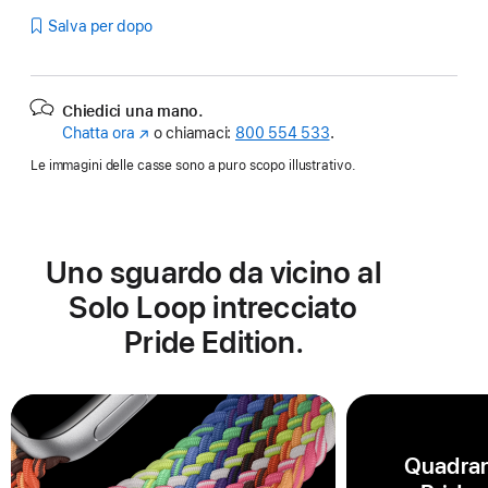
Salva per dopo
Chiedici una mano.
Chatta ora
(Si
o chiamaci:
800 554 533
.
apre
Le immagini delle casse sono a puro scopo illustrativo.
in
una
nuova
finestra)
Uno sguardo da vicino al
Solo Loop intrecciato
Pride Edition.
Quadran