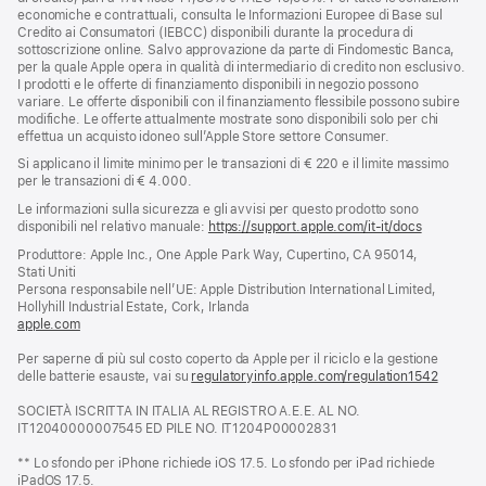
economiche e contrattuali, consulta le Informazioni Europee di Base sul
Credito ai Consumatori (IEBCC) disponibili durante la procedura di
sottoscrizione online. Salvo approvazione da parte di Findomestic Banca,
per la quale Apple opera in qualità di intermediario di credito non esclusivo.
I prodotti e le offerte di finanziamento disponibili in negozio possono
variare. Le offerte disponibili con il finanziamento flessibile possono subire
modifiche. Le offerte attualmente mostrate sono disponibili solo per chi
effettua un acquisto idoneo sull’Apple Store settore Consumer.
Si applicano il limite minimo per le transazioni di € 220 e il limite massimo
per le transazioni di € 4.000.
Le informazioni sulla sicurezza e gli avvisi per questo prodotto sono
disponibili nel relativo manuale:
https://support.apple.com/it-it/docs
(si
apre
Produttore: Apple Inc., One Apple Park Way, Cupertino, CA 95014,
una
Stati Uniti
nuova
Persona responsabile nell’UE: Apple Distribution International Limited,
finestra)
Hollyhill Industrial Estate, Cork, Irlanda
apple.com
(si
apre
Per saperne di più sul costo coperto da Apple per il riciclo e la gestione
una
delle batterie esauste, vai su
nuova
regulatoryinfo.apple.com/regulation1542
(si
finestra)
apre
SOCIETÀ ISCRITTA IN ITALIA AL REGISTRO A.E.E. AL NO.
una
IT12040000007545 ED PILE NO. IT1204P00002831
nuova
finestra
** Lo sfondo per iPhone richiede iOS 17.5. Lo sfondo per iPad richiede
iPadOS 17.5.