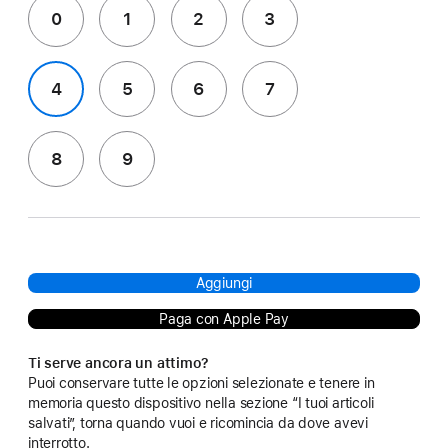
0
1
2
3
4
5
6
7
8
9
Aggiungi
Paga con Apple Pay
Ti serve ancora un attimo?
Puoi conservare tutte le opzioni selezionate e tenere in
memoria questo dispositivo nella sezione “I tuoi articoli
salvati”, torna quando vuoi e ricomincia da dove avevi
interrotto.