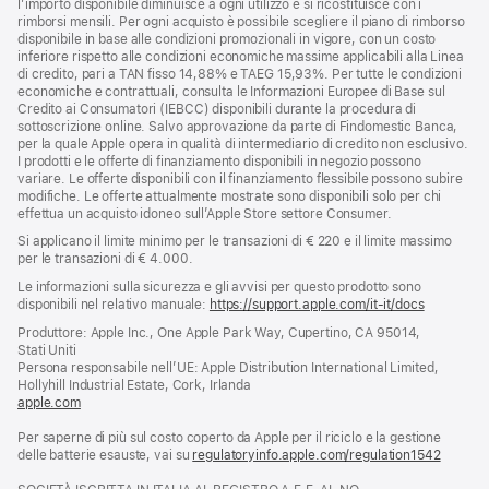
l’importo disponibile diminuisce a ogni utilizzo e si ricostituisce con i
rimborsi mensili. Per ogni acquisto è possibile scegliere il piano di rimborso
disponibile in base alle condizioni promozionali in vigore, con un costo
inferiore rispetto alle condizioni economiche massime applicabili alla Linea
di credito, pari a TAN fisso 14,88% e TAEG 15,93%. Per tutte le condizioni
economiche e contrattuali, consulta le Informazioni Europee di Base sul
Credito ai Consumatori (IEBCC) disponibili durante la procedura di
sottoscrizione online. Salvo approvazione da parte di Findomestic Banca,
per la quale Apple opera in qualità di intermediario di credito non esclusivo.
I prodotti e le offerte di finanziamento disponibili in negozio possono
variare. Le offerte disponibili con il finanziamento flessibile possono subire
modifiche. Le offerte attualmente mostrate sono disponibili solo per chi
effettua un acquisto idoneo sull’Apple Store settore Consumer.
Si applicano il limite minimo per le transazioni di € 220 e il limite massimo
per le transazioni di € 4.000.
Le informazioni sulla sicurezza e gli avvisi per questo prodotto sono
disponibili nel relativo manuale:
https://support.apple.com/it-it/docs
(si
apre
Produttore: Apple Inc., One Apple Park Way, Cupertino, CA 95014,
una
Stati Uniti
nuova
Persona responsabile nell’UE: Apple Distribution International Limited,
finestra)
Hollyhill Industrial Estate, Cork, Irlanda
apple.com
(si
apre
Per saperne di più sul costo coperto da Apple per il riciclo e la gestione
una
delle batterie esauste, vai su
nuova
regulatoryinfo.apple.com/regulation1542
(si
finestra)
apre