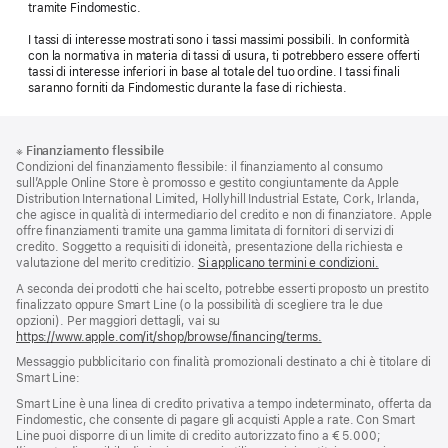
tramite Findomestic.
I tassi di interesse mostrati sono i tassi massimi possibili. In conformità
con la normativa in materia di tassi di usura, ti potrebbero essere offerti
tassi di interesse inferiori in base al totale del tuo ordine. I tassi finali
saranno forniti da Findomestic durante la fase di richiesta.
Piè
Note
※
Finanziamento flessibile
a
di
Condizioni del finanziamento flessibile: il finanziamento al consumo
piè
pagina
sull’Apple Online Store è promosso e gestito congiuntamente da Apple
di
Distribution International Limited, Hollyhill Industrial Estate, Cork, Irlanda,
pagina
che agisce in qualità di intermediario del credito e non di finanziatore. Apple
offre finanziamenti tramite una gamma limitata di fornitori di servizi di
credito. Soggetto a requisiti di idoneità, presentazione della richiesta e
valutazione del merito creditizio.
Si applicano termini e condizioni.
A seconda dei prodotti che hai scelto, potrebbe esserti proposto un prestito
finalizzato oppure Smart Line (o la possibilità di scegliere tra le due
opzioni). Per maggiori dettagli, vai su
https://www.apple.com/it/shop/browse/financing/terms.
Messaggio pubblicitario con finalità promozionali destinato a chi è titolare di
Smart Line:
Smart Line è una linea di credito privativa a tempo indeterminato, offerta da
Findomestic, che consente di pagare gli acquisti Apple a rate. Con Smart
Line puoi disporre di un limite di credito autorizzato fino a € 5.000;