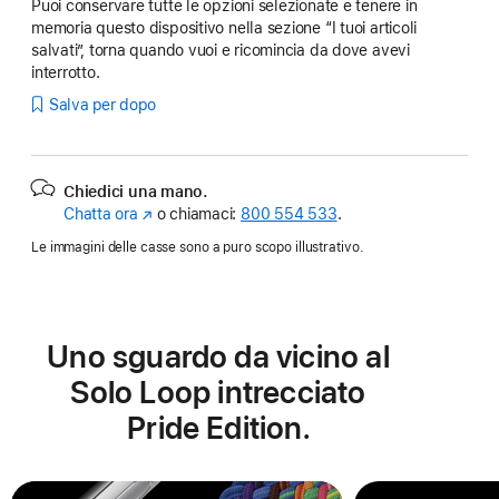
Puoi conservare tutte le opzioni selezionate e tenere in
memoria questo dispositivo nella sezione “I tuoi articoli
salvati”, torna quando vuoi e ricomincia da dove avevi
interrotto.
Salva per dopo
Chiedici una mano.
Chatta ora
(Si
o chiamaci:
800 554 533
.
apre
Le immagini delle casse sono a puro scopo illustrativo.
in
una
nuova
finestra)
Uno sguardo da vicino al
Solo Loop intrecciato
Pride Edition.