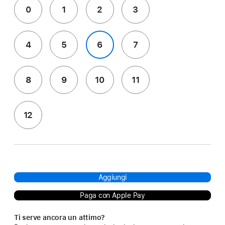
0
1
2
3
4
5
6
7
8
9
10
11
12
Aggiungi
Paga con Apple Pay
Ti serve ancora un attimo?