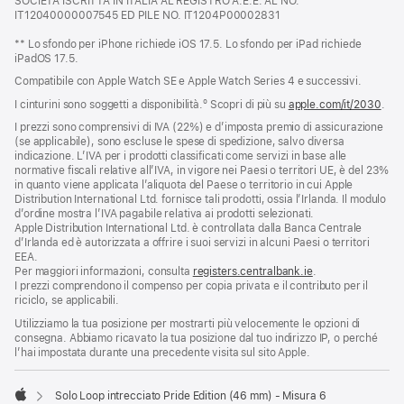
SOCIETÀ ISCRITTA IN ITALIA AL REGISTRO A.E.E. AL NO.
una
IT12040000007545 ED PILE NO. IT1204P00002831
nuova
finestra
** Lo sfondo per iPhone richiede iOS 17.5. Lo sfondo per iPad richiede
iPadOS 17.5.
Compatibile con Apple Watch SE e Apple Watch Series 4 e successivi.
I cinturini sono soggetti a disponibilità.º Scopri di più su
apple.com/it/2030
.
I prezzi sono comprensivi di IVA (22%) e d’imposta premio di assicurazione
(se applicabile), sono escluse le spese di spedizione, salvo diversa
indicazione. L’IVA per i prodotti classificati come servizi in base alle
normative fiscali relative all’IVA, in vigore nei Paesi o territori UE, è del 23%
in quanto viene applicata l’aliquota del Paese o territorio in cui Apple
Distribution International Ltd. fornisce tali prodotti, ossia l’Irlanda. Il modulo
d’ordine mostra l’IVA pagabile relativa ai prodotti selezionati.
Apple Distribution International Ltd. è controllata dalla Banca Centrale
d’Irlanda ed è autorizzata a offrire i suoi servizi in alcuni Paesi o territori
EEA.
Per maggiori informazioni, consulta
registers.centralbank.ie
.
I prezzi comprendono il compenso per copia privata e il contributo per il
riciclo, se applicabili.
Utilizziamo la tua posizione per mostrarti più velocemente le opzioni di
consegna. Abbiamo ricavato la tua posizione dal tuo indirizzo IP, o perché
l’hai impostata durante una precedente visita sul sito Apple.
Solo Loop intrecciato Pride Edition (46 mm) - Misura 6