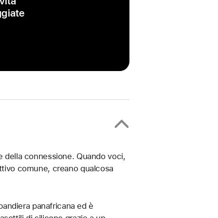
vità
ggiate
re della connessione. Quando voci,
iettivo comune, creano qualcosa
a bandiera panafricana ed è
asottili di silicone grazie a un