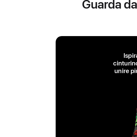
Guarda da 
Ispi
cinturin
unire pi