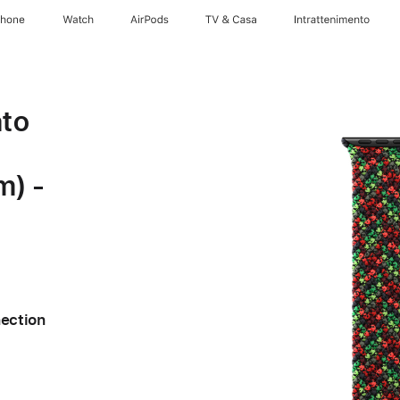
Phone
Watch
AirPods
TV & Casa
Intrattenimento
ato
m) -
nection