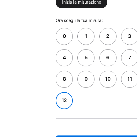
Inizia la misurazione
Ora scegli la tua misura:
0
1
2
3
4
5
6
7
8
9
10
11
12