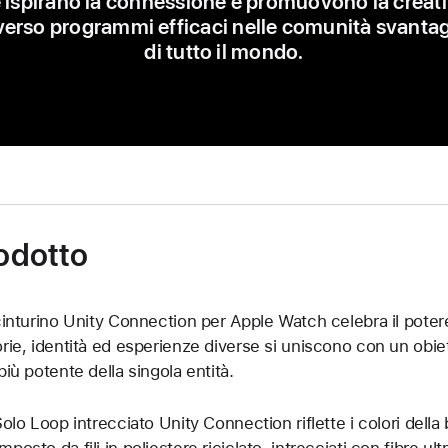
 ispirano la connessione e promuovono la creati
verso programmi efficaci nelle comunità svanta
di tutto il mondo.
rodotto
 cinturino Unity Connection per Apple Watch celebra il pote
orie, identità ed esperienze diverse si uniscono con un ob
 più potente della singola entità.
 Solo Loop intrecciato Unity Connection riflette i colori dell
posto da fili in poliestere riciclato, intrecciati con fibre ultr