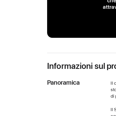
che
attra
Informazioni sul p
Panoramica
Il
st
di
Il
com