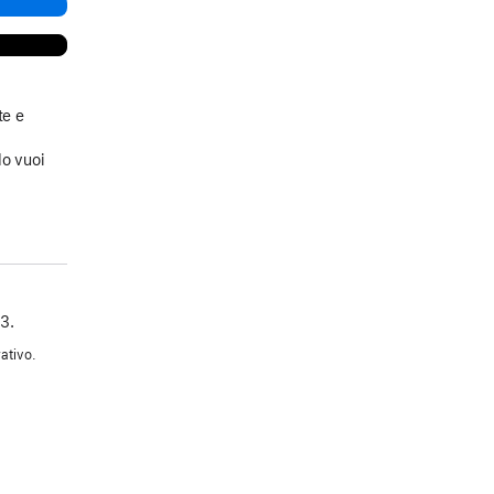
te e
a
do vuoi
3.
ativo.