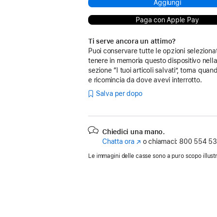
Aggiungi
Paga con Apple Pay
Ti serve ancora un attimo?
Puoi conservare tutte le opzioni seleziona
tenere in memoria questo dispositivo nell
sezione “I tuoi articoli salvati”, torna quan
e ricomincia da dove avevi interrotto.
Salva per dopo
Chiedici una mano.
Chatta ora
(Si
o chiamaci:
800 554 53
apre
Le immagini delle casse sono a puro scopo illustr
in
una
nuova
finestra)