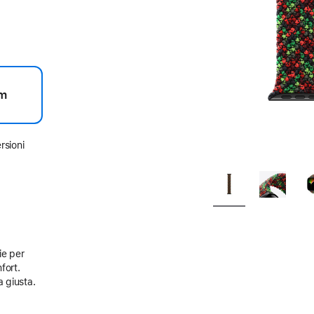
m
rsioni
ie per
fort.
a giusta.