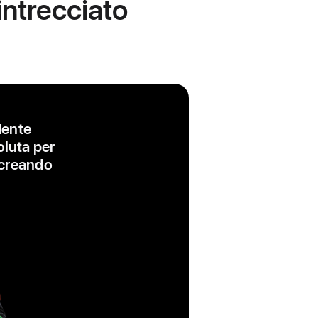
intrecciato
dente
oluta per
, creando