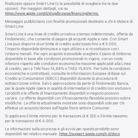
finalizzato oppure Smart Line (o la possibilità di scegliere tra le due
opzioni). Per maggiori dettagli, vai su
https://www.apple.com/it/shop/browse/financing/terms.
Messaggio pubblicitario con finalità promozionali destinato a chi è titolare di
Smart Line:
Smart Line è una linea di credito privativa a tempo indeterminato, offerta da
Findomestic, che consente di pagare gli acquisti Apple a rate. Con Smart
Line puoi disporre di un limite di credito autorizzato fino a € 5.000;
l’importo disponibile diminuisce a ogni utilizzo e si ricostituisce con i
rimborsi mensili. Per ogni acquisto è possibile scegliere il piano di rimborso
disponibile in base alle condizioni promozionali in vigore, con un costo
inferiore rispetto alle condizioni economiche massime applicabili alla Linea
di credito, pari a TAN fisso 14,88% e TAEG 15,93%. Per tutte le condizioni
economiche e contrattuali, consulta le Informazioni Europee di Base sul
Credito ai Consumatori (IEBCC) disponibili durante la procedura di
sottoscrizione online. Salvo approvazione da parte di Findomestic Banca,
per la quale Apple opera in qualità di intermediario di credito non esclusivo.
I prodotti e le offerte di finanziamento disponibili in negozio possono
variare. Le offerte disponibili con il finanziamento flessibile possono subire
modifiche. Le offerte attualmente mostrate sono disponibili solo per chi
effettua un acquisto idoneo sull’Apple Store settore Consumer.
Si applicano il limite minimo per le transazioni di € 220 e il limite massimo
per le transazioni di € 4.000.
Le informazioni sulla sicurezza e gli avvisi per questo prodotto sono
disponibili nel relativo manuale:
https://support.apple.com/it-it/docs
(si