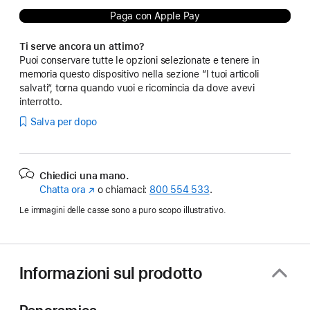
Paga con Apple Pay
Ti serve ancora un attimo?
Puoi conservare tutte le opzioni selezionate e tenere in
memoria questo dispositivo nella sezione “I tuoi articoli
salvati”, torna quando vuoi e ricomincia da dove avevi
interrotto.
Salva per dopo
Chiedici una mano.
Chatta ora
(Si
o chiamaci:
800 554 533
.
apre
Le immagini delle casse sono a puro scopo illustrativo.
in
una
nuova
finestra)
Informazioni sul prodotto