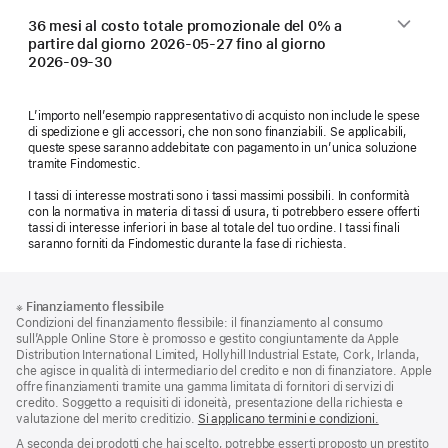
36 mesi al costo totale promozionale del 0% a
partire dal giorno
2026-05-27
fino al giorno
2026-09-30
L’importo nell’esempio rappresentativo di acquisto non include le spese
di spedizione e gli accessori, che non sono finanziabili. Se applicabili,
queste spese saranno addebitate con pagamento in un’unica soluzione
tramite Findomestic.
I tassi di interesse mostrati sono i tassi massimi possibili. In conformità
con la normativa in materia di tassi di usura, ti potrebbero essere offerti
tassi di interesse inferiori in base al totale del tuo ordine. I tassi finali
saranno forniti da Findomestic durante la fase di richiesta.
Piè
Note
※
Finanziamento flessibile
a
di
Condizioni del finanziamento flessibile: il finanziamento al consumo
piè
pagina
sull’Apple Online Store è promosso e gestito congiuntamente da Apple
di
Distribution International Limited, Hollyhill Industrial Estate, Cork, Irlanda,
pagina
che agisce in qualità di intermediario del credito e non di finanziatore. Apple
offre finanziamenti tramite una gamma limitata di fornitori di servizi di
credito. Soggetto a requisiti di idoneità, presentazione della richiesta e
valutazione del merito creditizio.
Si applicano termini e condizioni.
A seconda dei prodotti che hai scelto, potrebbe esserti proposto un prestito