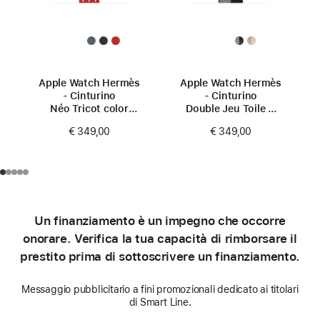
Apple Watch Hermès
Apple Watch Hermès
- Cinturino
- Cinturino
Néo Tricot color
Double Jeu Toile H
Capucine (42 mm)
color Noir/Écru
€ 349,00
€ 349,00
(42 mm)
Un finanziamento è un impegno che occorre
onorare. Verifica la tua capacità di rimborsare il
prestito prima di sottoscrivere un finanziamento.
Messaggio pubblicitario a fini promozionali dedicato ai titolari
di Smart Line.