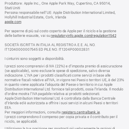
apre
Produttore: Apple Inc., One Apple Park Way, Cupertino, CA 95014,
una
Stati Uniti
nuova
Persona responsabile nell’UE: Apple Distribution International Limited,
finestra)
Hollyhill Industrial Estate, Cork, Irlanda
apple.com
(si
apre
Per saperne di più sul costo coperto da Apple per il riciclo e la gestione
una
delle batterie esauste, vai su
nuova
regulatoryinfo.apple.com/regulation1542
(si
finestra)
apre
SOCIETÀ ISCRITTA IN ITALIA AL REGISTRO A.E.E. AL NO.
una
IT12040000007545 ED PILE NO. IT1204P00002831
nuova
finestra
I cinturini sono soggetti a disponibilità.
I prezzi sono comprensivi di IVA (22%) e d’imposta premio di assicurazione
(se applicabile), sono escluse le spese di spedizione, salvo diversa
indicazione. L’IVA per i prodotti classificati come servizi in base alle
normative fiscali relative all’IVA, in vigore nei Paesi o territori UE, è del 23%
in quanto viene applicata l’aliquota del Paese o territorio in cui Apple
Distribution International Ltd. fornisce tali prodotti, ossia l’Irlanda. Il modulo
d’ordine mostra l’IVA pagabile relativa ai prodotti selezionati.
Apple Distribution International Ltd. è controllata dalla Banca Centrale
d’Irlanda ed è autorizzata a offrire i suoi servizi in alcuni Paesi o territori
EEA.
Per maggiori informazioni, consulta
registers.centralbank.ie
.
I prezzi comprendono il compenso per copia privata e il contributo per il
riciclo, se applicabili.
Utilizziamo la tua posizione per mostrarti più velocemente le opzioni di