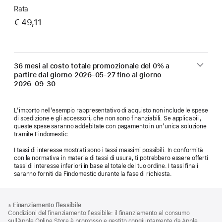
Rata
€ 49,11
36 mesi al costo totale promozionale del 0% a
partire dal giorno
2026-05-27
fino al giorno
2026-09-30
L’importo nell’esempio rappresentativo di acquisto non include le spese
di spedizione e gli accessori, che non sono finanziabili. Se applicabili,
queste spese saranno addebitate con pagamento in un’unica soluzione
tramite Findomestic.
I tassi di interesse mostrati sono i tassi massimi possibili. In conformità
con la normativa in materia di tassi di usura, ti potrebbero essere offerti
tassi di interesse inferiori in base al totale del tuo ordine. I tassi finali
saranno forniti da Findomestic durante la fase di richiesta.
Piè
Note
※
Finanziamento flessibile
a
di
Condizioni del finanziamento flessibile: il finanziamento al consumo
piè
sull’Apple Online Store è promosso e gestito congiuntamente da Apple