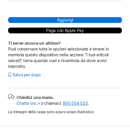
Aggiungi
Paga con Apple Pay
Ti serve ancora un attimo?
Puoi conservare tutte le opzioni selezionate e tenere in
memoria questo dispositivo nella sezione “I tuoi articoli
salvati”, torna quando vuoi e ricomincia da dove avevi
interrotto.
Salva per dopo
Chiedici una mano.
Chatta ora
(Si
o chiamaci:
800 554 533
.
apre
Le immagini delle casse sono a puro scopo illustrativo.
in
una
nuova