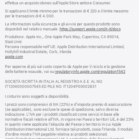
effettua un acquisto idoneo sull’Apple Store settore Consumer.
Si applicano il limite minimo per le transazioni di € 220 e il limite massimo
per le transazioni di € 4.000.
Le informazioni sulla sicurezza e gli avvisi per questo prodotto sono
disponibili nel relativo manuale:
https://support.apple.com/it-it/docs
(si
apre
Produttore: Apple Inc., One Apple Park Way, Cupertino, CA 95014,
una
Stati Uniti
nuova
Persona responsabile nell’UE: Apple Distribution International Limited,
finestra)
Hollyhill Industrial Estate, Cork, Irlanda
apple.com
(si
apre
Per saperne di più sul costo coperto da Apple per il riciclo e la gestione
una
delle batterie esauste, vai su
nuova
regulatoryinfo.apple.com/regulation1542
(si
finestra)
apre
SOCIETÀ ISCRITTA IN ITALIA AL REGISTRO A.E.E. AL NO.
una
IT12040000007545 ED PILE NO. IT1204P00002831
nuova
finestra
I cinturini sono soggetti a disponibilità.
I prezzi sono comprensivi di IVA (22%) e d’imposta premio di assicurazione
(se applicabile), sono escluse le spese di spedizione, salvo diversa
indicazione. L’IVA per i prodotti classificati come servizi in base alle
normative fiscali relative all’IVA, in vigore nei Paesi o territori UE, è del 23%
in quanto viene applicata l’aliquota del Paese o territorio in cui Apple
Distribution International Ltd. fornisce tali prodotti, ossia l’Irlanda. Il modulo
d’ordine mostra l’IVA pagabile relativa ai prodotti selezionati.