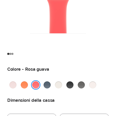
Colore - Rosa guava
Rosa
Mandarino
Blu
Galassia
Nero
Grigio
Rosa
chiaro
salmastro
pietra
fard
Rosa guava
Dimensioni della cassa