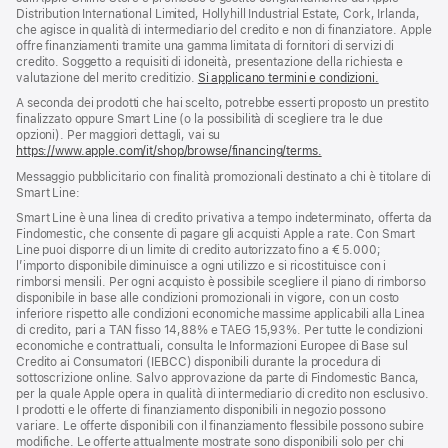
pagina
di
Distribution International Limited, Hollyhill Industrial Estate, Cork, Irlanda,
pagina
che agisce in qualità di intermediario del credito e non di finanziatore. Apple
offre finanziamenti tramite una gamma limitata di fornitori di servizi di
credito. Soggetto a requisiti di idoneità, presentazione della richiesta e
valutazione del merito creditizio.
Si applicano termini e condizioni.
A seconda dei prodotti che hai scelto, potrebbe esserti proposto un prestito
finalizzato oppure Smart Line (o la possibilità di scegliere tra le due
opzioni). Per maggiori dettagli, vai su
https://www.apple.com/it/shop/browse/financing/terms.
Messaggio pubblicitario con finalità promozionali destinato a chi è titolare di
Smart Line:
Smart Line è una linea di credito privativa a tempo indeterminato, offerta da
Findomestic, che consente di pagare gli acquisti Apple a rate. Con Smart
Line puoi disporre di un limite di credito autorizzato fino a € 5.000;
l’importo disponibile diminuisce a ogni utilizzo e si ricostituisce con i
rimborsi mensili. Per ogni acquisto è possibile scegliere il piano di rimborso
disponibile in base alle condizioni promozionali in vigore, con un costo
inferiore rispetto alle condizioni economiche massime applicabili alla Linea
di credito, pari a TAN fisso 14,88% e TAEG 15,93%. Per tutte le condizioni
economiche e contrattuali, consulta le Informazioni Europee di Base sul
Credito ai Consumatori (IEBCC) disponibili durante la procedura di
sottoscrizione online. Salvo approvazione da parte di Findomestic Banca,
per la quale Apple opera in qualità di intermediario di credito non esclusivo.
I prodotti e le offerte di finanziamento disponibili in negozio possono
variare. Le offerte disponibili con il finanziamento flessibile possono subire
modifiche. Le offerte attualmente mostrate sono disponibili solo per chi