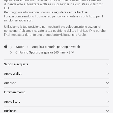
Apple Distribution International Ltd. è controllata dalla Banca Centrale
d’Irlanda ed è autorizzata a offrire i suoi servizi in alcuni Paesi o territori
EEA.
Per maggiori informazioni, consulta
registers.centralbank.ie
.
I prezzi comprendono il compenso per copia privata e il contributo per il
riciclo, se applicabili.
Utilizziamo la tua posizione per mostrarti più velocemente le opzioni di
consegna. Abbiamo ricavato la tua posizione dal tuo indirizzo IP, o perché
l’hai impostata durante una precedente visita sul sito Apple.
Watch
Acquista cinturini per Apple Watch
Apple
Cinturino Sport rosa guava (46 mm) - S/M
Scopri e acquista
Apple Wallet
Account
Intrattenimento
Apple Store
Business