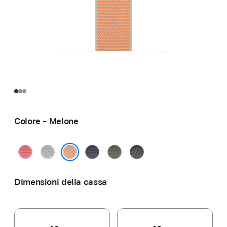
Colore - Melone
Rosa
Azzurro
Blu
Verde
Grigio
guava
pallido
salmastro
bosco
scuro
Melone
Dimensioni della cassa