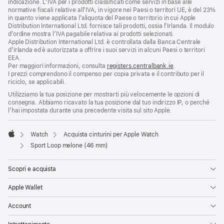
indicazione. L’IVA per i prodotti classificati come servizi in base alle
normative fiscali relative all’IVA, in vigore nei Paesi o territori UE, è del 23%
in quanto viene applicata l’aliquota del Paese o territorio in cui Apple
Distribution International Ltd. fornisce tali prodotti, ossia l’Irlanda. Il modulo
d’ordine mostra l’IVA pagabile relativa ai prodotti selezionati.
Apple Distribution International Ltd. è controllata dalla Banca Centrale
d’Irlanda ed è autorizzata a offrire i suoi servizi in alcuni Paesi o territori
EEA.
Per maggiori informazioni, consulta
registers.centralbank.ie
.
I prezzi comprendono il compenso per copia privata e il contributo per il
riciclo, se applicabili.
Utilizziamo la tua posizione per mostrarti più velocemente le opzioni di
consegna. Abbiamo ricavato la tua posizione dal tuo indirizzo IP, o perché
l’hai impostata durante una precedente visita sul sito Apple.
Watch
Acquista cinturini per Apple Watch
Apple
Sport Loop melone (46 mm)
Scopri e acquista
Apple Wallet
Account