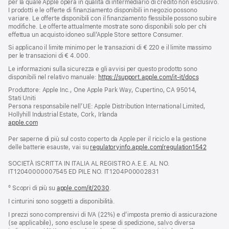
per la quale Apple opera in qualità di intermediario di credito non esclusivo.
I prodotti e le offerte di finanziamento disponibili in negozio possono
variare. Le offerte disponibili con il finanziamento flessibile possono subire
modifiche. Le offerte attualmente mostrate sono disponibili solo per chi
effettua un acquisto idoneo sull’Apple Store settore Consumer.
Si applicano il limite minimo per le transazioni di € 220 e il limite massimo
per le transazioni di € 4.000.
Le informazioni sulla sicurezza e gli avvisi per questo prodotto sono
disponibili nel relativo manuale:
https://support.apple.com/it-it/docs
(si
apre
Produttore: Apple Inc., One Apple Park Way, Cupertino, CA 95014,
una
Stati Uniti
nuova
Persona responsabile nell’UE: Apple Distribution International Limited,
finestra)
Hollyhill Industrial Estate, Cork, Irlanda
apple.com
(si
apre
Per saperne di più sul costo coperto da Apple per il riciclo e la gestione
una
delle batterie esauste, vai su
nuova
regulatoryinfo.apple.com/regulation1542
(si
finestra)
apre
SOCIETÀ ISCRITTA IN ITALIA AL REGISTRO A.E.E. AL NO.
una
IT12040000007545 ED PILE NO. IT1204P00002831
nuova
finestra
º Scopri di più su
apple.com/it/2030
.
I cinturini sono soggetti a disponibilità.
I prezzi sono comprensivi di IVA (22%) e d’imposta premio di assicurazione
(se applicabile), sono escluse le spese di spedizione, salvo diversa