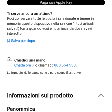
Paga con Apple Pay
Ti serve ancora un attimo?
Puoi conservare tutte le opzioni selezionate e tenere in
memoria questo dispositivo nella sezione “I tuoi articoli
salvati”, torna quando vuoi e ricomincia da dove avevi
interrotto.
Salva per dopo
Chiedici una mano.
Chatta ora
(Si
o chiamaci:
800 554 533
.
apre
Le immagini delle casse sono a puro scopo illustrativo.
in
una
nuova
finestra)
Informazioni sul prodotto
Panoramica