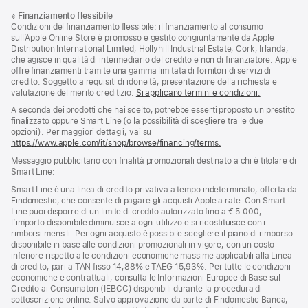
Piè
Note
※
Finanziamento flessibile
a
di
Condizioni del finanziamento flessibile: il finanziamento al consumo
piè
pagina
sull’Apple Online Store è promosso e gestito congiuntamente da Apple
di
Distribution International Limited, Hollyhill Industrial Estate, Cork, Irlanda,
pagina
che agisce in qualità di intermediario del credito e non di finanziatore. Apple
offre finanziamenti tramite una gamma limitata di fornitori di servizi di
credito. Soggetto a requisiti di idoneità, presentazione della richiesta e
valutazione del merito creditizio.
Si applicano termini e condizioni.
A seconda dei prodotti che hai scelto, potrebbe esserti proposto un prestito
finalizzato oppure Smart Line (o la possibilità di scegliere tra le due
opzioni). Per maggiori dettagli, vai su
https://www.apple.com/it/shop/browse/financing/terms.
Messaggio pubblicitario con finalità promozionali destinato a chi è titolare di
Smart Line:
Smart Line è una linea di credito privativa a tempo indeterminato, offerta da
Findomestic, che consente di pagare gli acquisti Apple a rate. Con Smart
Line puoi disporre di un limite di credito autorizzato fino a € 5.000;
l’importo disponibile diminuisce a ogni utilizzo e si ricostituisce con i
rimborsi mensili. Per ogni acquisto è possibile scegliere il piano di rimborso
disponibile in base alle condizioni promozionali in vigore, con un costo
inferiore rispetto alle condizioni economiche massime applicabili alla Linea
di credito, pari a TAN fisso 14,88% e TAEG 15,93%. Per tutte le condizioni
economiche e contrattuali, consulta le Informazioni Europee di Base sul
Credito ai Consumatori (IEBCC) disponibili durante la procedura di
sottoscrizione online. Salvo approvazione da parte di Findomestic Banca,