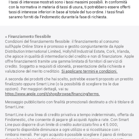
I tassi di interesse mostrati sono i tassi massimi possibili. In conformità
con la normativa in materia di tassi di usura, ti potrebbero essere offerti
tassi di interesse inferiori in base al totale del tuo ordine. I tassi finali
saranno forniti da Findomestic durante la fase di richiesta.
Piè
Note
※
Finanziamento flessibile
a
di
Condizioni del finanziamento flessibile: il finanziamento al consumo
piè
pagina
sull’Apple Online Store è promosso e gestito congiuntamente da Apple
di
Distribution International Limited, Hollyhill Industrial Estate, Cork, Irlanda,
pagina
che agisce in qualità di intermediario del credito e non di finanziatore. Apple
offre finanziamenti tramite una gamma limitata di fornitori di servizi di
credito. Soggetto a requisiti di idoneità, presentazione della richiesta e
valutazione del merito creditizio.
Si applicano termini e condizioni.
A seconda dei prodotti che hai scelto, potrebbe esserti proposto un prestito
finalizzato oppure Smart Line (o la possibilità di scegliere tra le due
opzioni). Per maggiori dettagli, vai su
https://www.apple.com/it/shop/browse/financing/terms.
Messaggio pubblicitario con finalità promozionali destinato a chi è titolare di
Smart Line:
Smart Line è una linea di credito privativa a tempo indeterminato, offerta da
Findomestic, che consente di pagare gli acquisti Apple a rate. Con Smart
Line puoi disporre di un limite di credito autorizzato fino a € 5.000;
l’importo disponibile diminuisce a ogni utilizzo e si ricostituisce con i
rimborsi mensili. Per ogni acquisto è possibile scegliere il piano di rimborso