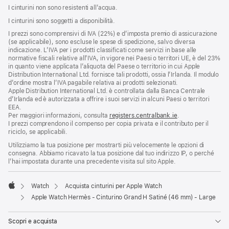
I cinturini non sono resistenti all’acqua.
I cinturini sono soggetti a disponibilità.
I prezzi sono comprensivi di IVA (22%) e d’imposta premio di assicurazione
(se applicabile), sono escluse le spese di spedizione, salvo diversa
indicazione. L’IVA per i prodotti classificati come servizi in base alle
normative fiscali relative all’IVA, in vigore nei Paesi o territori UE, è del 23%
in quanto viene applicata l’aliquota del Paese o territorio in cui Apple
Distribution International Ltd. fornisce tali prodotti, ossia l’Irlanda. Il modulo
d’ordine mostra l’IVA pagabile relativa ai prodotti selezionati.
Apple Distribution International Ltd. è controllata dalla Banca Centrale
d’Irlanda ed è autorizzata a offrire i suoi servizi in alcuni Paesi o territori
EEA.
Per maggiori informazioni, consulta
registers.centralbank.ie
.
I prezzi comprendono il compenso per copia privata e il contributo per il
riciclo, se applicabili.
Utilizziamo la tua posizione per mostrarti più velocemente le opzioni di
consegna. Abbiamo ricavato la tua posizione dal tuo indirizzo IP, o perché
l’hai impostata durante una precedente visita sul sito Apple.
Watch
Acquista cinturini per Apple Watch
Apple
Apple Watch Hermès - Cinturino Grand H Satiné (46 mm) - Large
Scopri e acquista