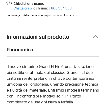
Chiedici una mano.
Chatta ora
(Si
o chiamaci:
800 554 533
.
apre
Le immagini delle casse sono a puro scopo illustrativo.
in
una
nuova
finestra)
Informazioni sul prodotto
Panoramica
Il nuovo cinturino Grand H Fin è una rivisitazione
più sottile e raffinata del classico Grand H. I due
cinturini reinterpretano in chiave contemporanea
un’icona dell’orologeria, unendo precisione tecnica
e fluidità del materiale. Entrambi i modelli terminano
con l’inconfondibile motivo ad “H”, il tutto
completato da una chiusura a farfalla.