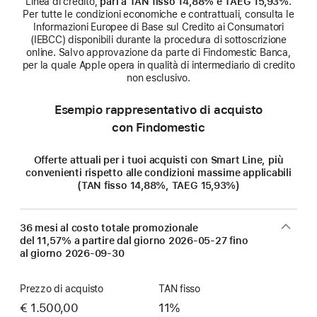
Linea di credito,
pari a TAN fisso 14,88% e TAEG 15,93%
.
Per tutte le condizioni economiche e contrattuali, consulta le
Informazioni Europee di Base sul Credito ai Consumatori
(IEBCC) disponibili durante la procedura di sottoscrizione
online. Salvo approvazione da parte di Findomestic Banca,
per la quale Apple opera in qualità di intermediario di credito
non esclusivo.
Esempio rappresentativo di acquisto
con Findomestic
Offerte attuali per i tuoi acquisti con Smart Line, più
convenienti rispetto alle condizioni massime applicabili
(TAN fisso 14,88%, TAEG 15,93%)
36 mesi al costo totale promozionale
del 11,57% a partire dal giorno
2026-05-27
fino
al giorno
2026-09-30
Prezzo di acquisto
TAN fisso
€ 1.500,00
11%