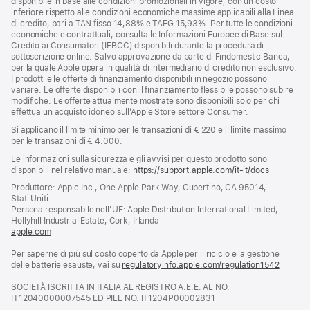
disponibile in base alle condizioni promozionali in vigore, con un costo
inferiore rispetto alle condizioni economiche massime applicabili alla Linea
di credito, pari a TAN fisso 14,88% e TAEG 15,93%. Per tutte le condizioni
economiche e contrattuali, consulta le Informazioni Europee di Base sul
Credito ai Consumatori (IEBCC) disponibili durante la procedura di
sottoscrizione online. Salvo approvazione da parte di Findomestic Banca,
per la quale Apple opera in qualità di intermediario di credito non esclusivo.
I prodotti e le offerte di finanziamento disponibili in negozio possono
variare. Le offerte disponibili con il finanziamento flessibile possono subire
modifiche. Le offerte attualmente mostrate sono disponibili solo per chi
effettua un acquisto idoneo sull’Apple Store settore Consumer.
Si applicano il limite minimo per le transazioni di € 220 e il limite massimo
per le transazioni di € 4.000.
Le informazioni sulla sicurezza e gli avvisi per questo prodotto sono
disponibili nel relativo manuale:
https://support.apple.com/it-it/docs
(si
apre
Produttore: Apple Inc., One Apple Park Way, Cupertino, CA 95014,
una
Stati Uniti
nuova
Persona responsabile nell’UE: Apple Distribution International Limited,
finestra)
Hollyhill Industrial Estate, Cork, Irlanda
apple.com
(si
apre
Per saperne di più sul costo coperto da Apple per il riciclo e la gestione
una
delle batterie esauste, vai su
nuova
regulatoryinfo.apple.com/regulation1542
(si
finestra)
apre
SOCIETÀ ISCRITTA IN ITALIA AL REGISTRO A.E.E. AL NO.
una
IT12040000007545 ED PILE NO. IT1204P00002831
nuova
finestra