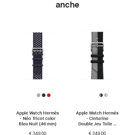
anche
Apple Watch Hermès
Apple Watch Hermès
- Néo Tricot color
- Cinturino
Bleu Nuit (46 mm)
Double Jeu Toile H
color Noir/Écru
€ 349,00
€ 349,00
(46 mm)