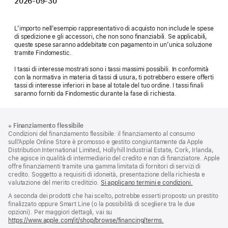
2026-09-30
L’importo nell’esempio rappresentativo di acquisto non include le spese
di spedizione e gli accessori, che non sono finanziabili. Se applicabili,
queste spese saranno addebitate con pagamento in un’unica soluzione
tramite Findomestic.
I tassi di interesse mostrati sono i tassi massimi possibili. In conformità
con la normativa in materia di tassi di usura, ti potrebbero essere offerti
tassi di interesse inferiori in base al totale del tuo ordine. I tassi finali
saranno forniti da Findomestic durante la fase di richiesta.
Piè
Note
※
Finanziamento flessibile
a
di
Condizioni del finanziamento flessibile: il finanziamento al consumo
piè
pagina
sull’Apple Online Store è promosso e gestito congiuntamente da Apple
di
Distribution International Limited, Hollyhill Industrial Estate, Cork, Irlanda,
pagina
che agisce in qualità di intermediario del credito e non di finanziatore. Apple
offre finanziamenti tramite una gamma limitata di fornitori di servizi di
credito. Soggetto a requisiti di idoneità, presentazione della richiesta e
valutazione del merito creditizio.
Si applicano termini e condizioni.
A seconda dei prodotti che hai scelto, potrebbe esserti proposto un prestito
finalizzato oppure Smart Line (o la possibilità di scegliere tra le due
opzioni). Per maggiori dettagli, vai su
https://www.apple.com/it/shop/browse/financing/terms.