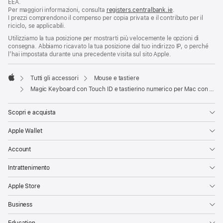
EEA.
Per maggiori informazioni, consulta
registers.centralbank.ie
.
I prezzi comprendono il compenso per copia privata e il contributo per il
riciclo, se applicabili.
Utilizziamo la tua posizione per mostrarti più velocemente le opzioni di
consegna. Abbiamo ricavato la tua posizione dal tuo indirizzo IP, o perché
l’hai impostata durante una precedente visita sul sito Apple.
Tutti gli accessori
Mouse e tastiere
Apple
Magic Keyboard con Touch ID e tastierino numerico per Mac con chip Apple (USB‑C) - Italiano - Tasti neri
Scopri e acquista
Apple Wallet
Account
Intrattenimento
Apple Store
Business