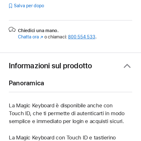
Salva per dopo
Chiedici una mano.
Chatta ora
(Si
o chiamaci:
800 554 533
.
apre
in
una
nuova
Informazioni sul prodotto
finestra)
Panoramica
La Magic Keyboard è disponibile anche con
Touch ID, che ti permette di autenticarti in modo
semplice e immediato per login e acquisti sicuri.
La Magic Keyboard con Touch ID e tastierino