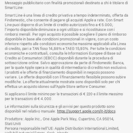
Messaggio pubblicitario con finalità promozionali destinato a chi è titolare di
Smart Line:
Smart Line è una linea di credito privativa a tempo indeterminato, offerta da
Findomestic, che consente di pagare gli acquisti Apple a rate. Con Smart
Line puoi disporre di un limite di credito autorizzato fino a € 5.000;
l’importo disponibile diminuisce a ogni utilizzo e si ricostituisce con i
rimborsi mensili. Per ogni acquisto è possibile scegliere il piano di rimborso
disponibile in base alle condizioni promozionali in vigore, con un costo
inferiore rispetto alle condizioni economiche massime applicabili alla Linea
di credito, pari a TAN fisso 14,88% e TAEG 15,93%. Per tutte le condizioni
economiche e contrattuali, consulta le Informazioni Europee di Base sul
Credito ai Consumatori (IEBCC) disponibili durante la procedura di
sottoscrizione online. Salvo approvazione da parte di Findomestic Banca,
per la quale Apple opera in qualità di intermediario di credito non esclusivo.
I prodotti e le offerte di finanziamento disponibili in negozio possono
variare. Le offerte disponibili con il finanziamento flessibile possono subire
modifiche. Le offerte attualmente mostrate sono disponibili solo per chi
effettua un acquisto idoneo sull’Apple Store settore Consumer.
Si applicano il limite minimo per le transazioni di € 220 e il limite massimo
per le transazioni di € 4.000.
Le informazioni sulla sicurezza e gli avvisi per questo prodotto sono
disponibili nel relativo manuale:
https://support.apple.com/it-it/docs
(si
apre
Produttore: Apple Inc., One Apple Park Way, Cupertino, CA 95014,
una
Stati Uniti
nuova
Persona responsabile nell’UE: Apple Distribution International Limited,
finestra)