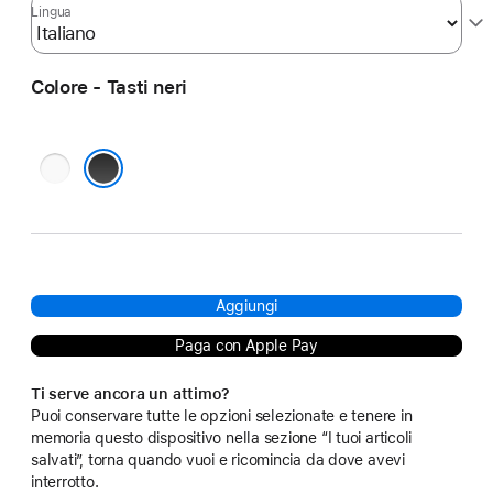
Lingua
Colore - Tasti neri
Tasti
bianchi
Tasti neri
Aggiungi
Paga con Apple Pay
Ti serve ancora un attimo?
Puoi conservare tutte le opzioni selezionate e tenere in
memoria questo dispositivo nella sezione “I tuoi articoli
salvati”, torna quando vuoi e ricomincia da dove avevi
interrotto.