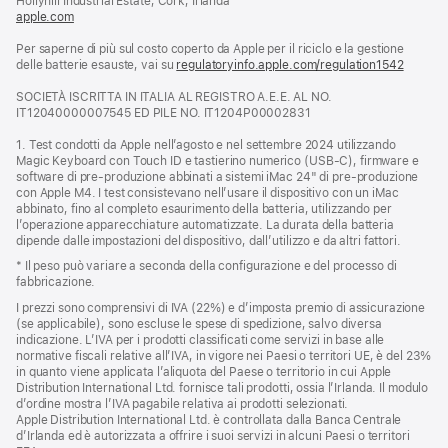
Hollyhill Industrial Estate, Cork, Irlanda
apple.com
(si
apre
Per saperne di più sul costo coperto da Apple per il riciclo e la gestione
una
delle batterie esauste, vai su
nuova
regulatoryinfo.apple.com/regulation1542
(si
finestra)
apre
SOCIETÀ ISCRITTA IN ITALIA AL REGISTRO A.E.E. AL NO.
una
IT12040000007545 ED PILE NO. IT1204P00002831
nuova
finestra
1. Test condotti da Apple nell’agosto e nel settembre 2024 utilizzando
Magic Keyboard con Touch ID e tastierino numerico (USB‑C), firmware e
software di pre‑produzione abbinati a sistemi iMac 24" di pre‑produzione
con Apple M4. I test consistevano nell’usare il dispositivo con un iMac
abbinato, fino al completo esaurimento della batteria, utilizzando per
l’operazione apparecchiature automatizzate. La durata della batteria
dipende dalle impostazioni del dispositivo, dall’utilizzo e da altri fattori.
* Il peso può variare a seconda della configurazione e del processo di
fabbricazione.
I prezzi sono comprensivi di IVA (22%) e d’imposta premio di assicurazione
(se applicabile), sono escluse le spese di spedizione, salvo diversa
indicazione. L’IVA per i prodotti classificati come servizi in base alle
normative fiscali relative all’IVA, in vigore nei Paesi o territori UE, è del 23%
in quanto viene applicata l’aliquota del Paese o territorio in cui Apple
Distribution International Ltd. fornisce tali prodotti, ossia l’Irlanda. Il modulo
d’ordine mostra l’IVA pagabile relativa ai prodotti selezionati.
Apple Distribution International Ltd. è controllata dalla Banca Centrale
d’Irlanda ed è autorizzata a offrire i suoi servizi in alcuni Paesi o territori