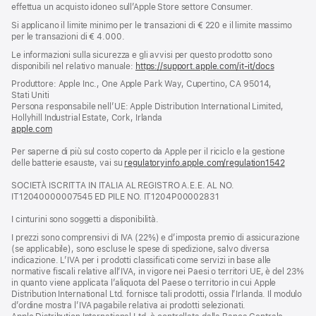
effettua un acquisto idoneo sull’Apple Store settore Consumer.
Si applicano il limite minimo per le transazioni di € 220 e il limite massimo
per le transazioni di € 4.000.
Le informazioni sulla sicurezza e gli avvisi per questo prodotto sono
disponibili nel relativo manuale:
https://support.apple.com/it-it/docs
(si
apre
Produttore: Apple Inc., One Apple Park Way, Cupertino, CA 95014,
una
Stati Uniti
nuova
Persona responsabile nell’UE: Apple Distribution International Limited,
finestra)
Hollyhill Industrial Estate, Cork, Irlanda
apple.com
(si
apre
Per saperne di più sul costo coperto da Apple per il riciclo e la gestione
una
delle batterie esauste, vai su
nuova
regulatoryinfo.apple.com/regulation1542
(si
finestra)
apre
SOCIETÀ ISCRITTA IN ITALIA AL REGISTRO A.E.E. AL NO.
una
IT12040000007545 ED PILE NO. IT1204P00002831
nuova
finestra
I cinturini sono soggetti a disponibilità.
I prezzi sono comprensivi di IVA (22%) e d’imposta premio di assicurazione
(se applicabile), sono escluse le spese di spedizione, salvo diversa
indicazione. L’IVA per i prodotti classificati come servizi in base alle
normative fiscali relative all’IVA, in vigore nei Paesi o territori UE, è del 23%
in quanto viene applicata l’aliquota del Paese o territorio in cui Apple
Distribution International Ltd. fornisce tali prodotti, ossia l’Irlanda. Il modulo
d’ordine mostra l’IVA pagabile relativa ai prodotti selezionati.