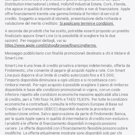
pagina
di
Distribution International Limited, Hollyhill Industrial Estate, Cork, Irlanda,
pagina
che agisce in qualità di intermediario del credito e non di finanziatore. Apple
offre finanziamenti tramite una gamma limitata di fornitori di servizi di
credito. Soggetto a requisiti di idoneità, presentazione della richiesta e
valutazione del merito creditizio.
Si applicano termini e condizioni.
A seconda dei prodotti che hai scelto, potrebbe esserti proposto un prestito
finalizzato oppure Smart Line (o la possibilità di scegliere tra le due
opzioni). Per maggiori dettagli, vai su
https://www.apple.com/it/shop/browse/financing/terms.
Messaggio pubblicitario con finalità promozionali destinato a chi è titolare di
Smart Line:
Smart Line è una linea di credito privativa a tempo indeterminato, offerta da
Findomestic, che consente di pagare gli acquisti Apple a rate. Con Smart
Line puoi disporre di un limite di credito autorizzato fino a € 5.000;
l’importo disponibile diminuisce a ogni utilizzo e si ricostituisce con i
rimborsi mensili. Per ogni acquisto è possibile scegliere il piano di rimborso
disponibile in base alle condizioni promozionali in vigore, con un costo
inferiore rispetto alle condizioni economiche massime applicabili alla Linea
di credito, pari a TAN fisso 14,88% e TAEG 15,93%. Per tutte le condizioni
economiche e contrattuali, consulta le Informazioni Europee di Base sul
Credito ai Consumatori (IEBCC) disponibili durante la procedura di
sottoscrizione online. Salvo approvazione da parte di Findomestic Banca,
per la quale Apple opera in qualità di intermediario di credito non esclusivo.
I prodotti e le offerte di finanziamento disponibili in negozio possono
variare. Le offerte disponibili con il finanziamento flessibile possono subire
modifiche. Le offerte attualmente mostrate sono disponibili solo per chi