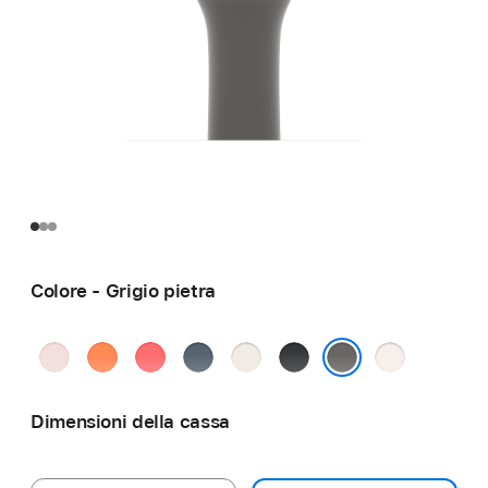
Colore - Grigio pietra
Rosa
Mandarino
Rosa
Blu
Galassia
Nero
Rosa
chiaro
guava
salmastro
fard
Grigio pietra
Dimensioni della cassa