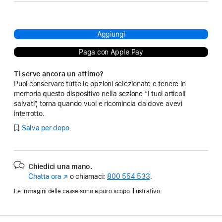
Aggiungi
Paga con Apple Pay
Ti serve ancora un attimo?
Puoi conservare tutte le opzioni selezionate e tenere in
memoria questo dispositivo nella sezione “I tuoi articoli
salvati”, torna quando vuoi e ricomincia da dove avevi
interrotto.
Salva per dopo
Chiedici una mano.
Chatta ora
(Si
o chiamaci:
800 554 533
.
apre
Le immagini delle casse sono a puro scopo illustrativo.
in
una
nuova