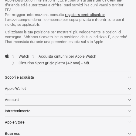
Apple Distribution International Ltd. è controllata dalla Banca Centrale
d’Irlanda ed è autorizzata a offrire i suoi servizi in alcuni Paesi o territori
EEA.
Per maggiori informazioni, consulta
registers.centralbank.ie
.
I prezzi comprendono il compenso per copia privata e il contributo per il
riciclo, se applicabili.
Utilizziamo la tua posizione per mostrarti più velocemente le opzioni di
consegna. Abbiamo ricavato la tua posizione dal tuo indirizzo IP, o perché
l’hai impostata durante una precedente visita sul sito Apple.
Watch
Acquista cinturini per Apple Watch
Apple
Cinturino Sport grigio pietra (42 mm) - M/L
Scopri e acquista
Apple Wallet
Account
Intrattenimento
Apple Store
Business