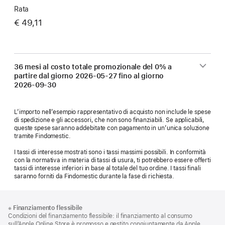
Rata
€ 49,11
36 mesi al costo totale promozionale del 0% a
partire dal giorno
2026-05-27
fino al giorno
2026-09-30
L’importo nell’esempio rappresentativo di acquisto non include le spese
di spedizione e gli accessori, che non sono finanziabili. Se applicabili,
queste spese saranno addebitate con pagamento in un’unica soluzione
tramite Findomestic.
I tassi di interesse mostrati sono i tassi massimi possibili. In conformità
con la normativa in materia di tassi di usura, ti potrebbero essere offerti
tassi di interesse inferiori in base al totale del tuo ordine. I tassi finali
saranno forniti da Findomestic durante la fase di richiesta.
Piè
Note
※
Finanziamento flessibile
a
di
Condizioni del finanziamento flessibile: il finanziamento al consumo
piè
sull’Apple Online Store è promosso e gestito congiuntamente da Apple