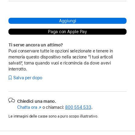
Aggiungi
Paga con Apple Pay
Ti serve ancora un attimo?
Puoi conservare tutte le opzioni selezionate e tenere in
memoria questo dispositivo nella sezione “I tuoi articoli
salvati”, torna quando vuoi e ricomincia da dove avevi
interrotto.
Salva per dopo
Chiedici una mano.
Chatta ora
(Si
o chiamaci:
800 554 533
.
apre
Le immagini delle casse sono a puro scopo illustrativo.
in
una
nuova