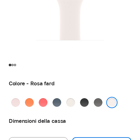
Colore - Rosa fard
Rosa
Mandarino
Rosa
Blu
Galassia
Nero
Grigio
chiaro
guava
salmastro
pietra
Rosa fard
Dimensioni della cassa