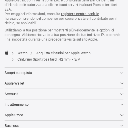
Apple Distribution International Ltd. è controllata dalla Banca Centrale
d’Irlanda ed è autorizzata a offrire i suoi servizi in alcuni Paesi o territori
EEA.
Per maggiori informazioni, consulta
registers.centralbank.ie
.
I prezzi comprendono il compenso per copia privata e il contributo per il
riciclo, se applicabili.
Utilizziamo la tua posizione per mostrarti più velocemente le opzioni di
consegna. Abbiamo ricavato la tua posizione dal tuo indirizzo IP, o perché
l’hai impostata durante una precedente visita sul sito Apple.
Watch
Acquista cinturini per Apple Watch
Apple
Cinturino Sport rosa fard (42 mm) - S/M
Scopri e acquista
Apple Wallet
Account
Intrattenimento
Apple Store
Business