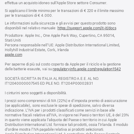
effettua un acquisto idoneo sull’Apple Store settore Consumer.
Si applicano il limite minimo per le transazioni di € 220 e il limite massimo
per le transazioni di € 4.000.
Le informazioni sulla sicurezza e gli avvisi per questo prodotto sono
disponibili nel relativo manuale:
https://support.apple.com/it-it/docs
(si
apre
Produttore: Apple Inc., One Apple Park Way, Cupertino, CA 95014,
una
Stati Uniti
nuova
Persona responsabile nell’UE: Apple Distribution International Limited,
finestra)
Hollyhill Industrial Estate, Cork, Irlanda
apple.com
(si
apre
Per saperne di più sul costo coperto da Apple per il riciclo e la gestione
una
delle batterie esauste, vai su
nuova
regulatoryinfo.apple.com/regulation1542
(si
finestra)
apre
SOCIETÀ ISCRITTA IN ITALIA AL REGISTRO A.E.E. AL NO.
una
IT12040000007545 ED PILE NO. IT1204P00002831
nuova
finestra
I cinturini sono soggetti a disponibilità.
I prezzi sono comprensivi di IVA (22%) e d’imposta premio di assicurazione
(se applicabile), sono escluse le spese di spedizione, salvo diversa
indicazione. L’IVA per i prodotti classificati come servizi in base alle
normative fiscali relative all’IVA, in vigore nei Paesi o territori UE, è del 23%
in quanto viene applicata l’aliquota del Paese o territorio in cui Apple
Distribution International Ltd. fornisce tali prodotti, ossia l’Irlanda. Il modulo
d’ordine mostra l’IVA pagabile relativa ai prodotti selezionati.