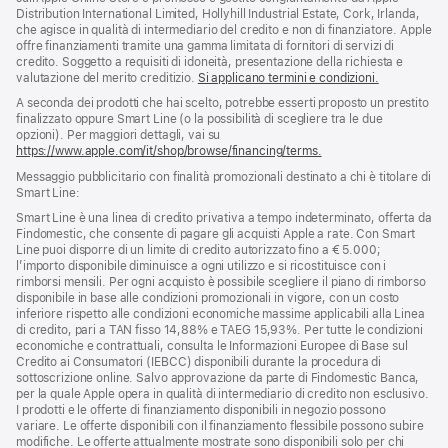
pagina
di
Distribution International Limited, Hollyhill Industrial Estate, Cork, Irlanda,
pagina
che agisce in qualità di intermediario del credito e non di finanziatore. Apple
offre finanziamenti tramite una gamma limitata di fornitori di servizi di
credito. Soggetto a requisiti di idoneità, presentazione della richiesta e
valutazione del merito creditizio.
Si applicano termini e condizioni.
A seconda dei prodotti che hai scelto, potrebbe esserti proposto un prestito
finalizzato oppure Smart Line (o la possibilità di scegliere tra le due
opzioni). Per maggiori dettagli, vai su
https://www.apple.com/it/shop/browse/financing/terms.
Messaggio pubblicitario con finalità promozionali destinato a chi è titolare di
Smart Line:
Smart Line è una linea di credito privativa a tempo indeterminato, offerta da
Findomestic, che consente di pagare gli acquisti Apple a rate. Con Smart
Line puoi disporre di un limite di credito autorizzato fino a € 5.000;
l’importo disponibile diminuisce a ogni utilizzo e si ricostituisce con i
rimborsi mensili. Per ogni acquisto è possibile scegliere il piano di rimborso
disponibile in base alle condizioni promozionali in vigore, con un costo
inferiore rispetto alle condizioni economiche massime applicabili alla Linea
di credito, pari a TAN fisso 14,88% e TAEG 15,93%. Per tutte le condizioni
economiche e contrattuali, consulta le Informazioni Europee di Base sul
Credito ai Consumatori (IEBCC) disponibili durante la procedura di
sottoscrizione online. Salvo approvazione da parte di Findomestic Banca,
per la quale Apple opera in qualità di intermediario di credito non esclusivo.
I prodotti e le offerte di finanziamento disponibili in negozio possono
variare. Le offerte disponibili con il finanziamento flessibile possono subire
modifiche. Le offerte attualmente mostrate sono disponibili solo per chi