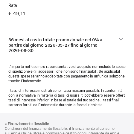
Rata
€ 49,11
36 mesi al costo totale promozionale del 0% a
partire dal giorno
2026-05-27
fino al giorno
2026-09-30
L’importo nell’esempio rappresentativo di acquisto non include le spese
di spedizione e gli accessori, che non sono finanziabili. Se applicabili,
queste spese saranno addebitate con pagamento in un’unica soluzione
tramite Findomestic.
I tassi di interesse mostrati sono i tassi massimi possibili. In conformità
con la normativa in materia di tassi di usura, ti potrebbero essere offerti
tassi di interesse inferiori in base al totale del tuo ordine. I tassi finali
saranno forniti da Findomestic durante la fase di richiesta.
Piè
Note
※
Finanziamento flessibile
a
di
Condizioni del finanziamento flessibile: il finanziamento al consumo
piè
sull’Apple Online Store è promosso e gestito congiuntamente da Apple