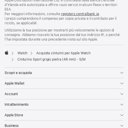
Apple Distribution International Ltd. è controllata dalla Banca Centrale
d’Irlanda ed è autorizzata a offrire i suoi servizi in alcuni Paesi o territori
EEA.
Per maggiori informazioni, consulta
registers.centralbank.ie
.
I prezzi comprendono il compenso per copia privata e il contributo per il
riciclo, se applicabili.
Utilizziamo la tua posizione per mostrarti più velocemente le opzioni di
consegna. Abbiamo ricavato la tua posizione dal tuo indirizzo IP, o perché
l’hai impostata durante una precedente visita sul sito Apple.
Watch
Acquista cinturini per Apple Watch
Apple
Cinturino Sport grigio pietra (46 mm) - S/M
Scopri e acquista
Apple Wallet
Account
Intrattenimento
Apple Store
Business