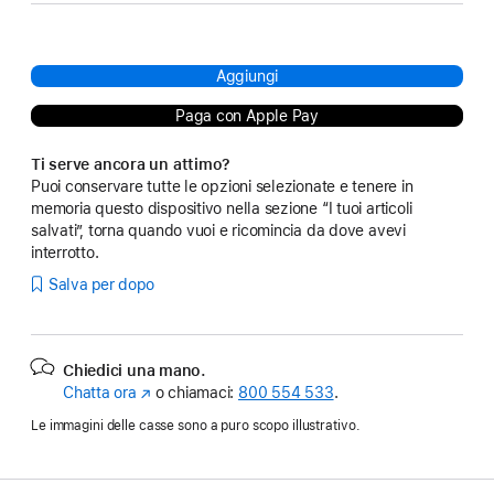
Aggiungi
Paga con Apple Pay
Ti serve ancora un attimo?
Puoi conservare tutte le opzioni selezionate e tenere in
memoria questo dispositivo nella sezione “I tuoi articoli
salvati”, torna quando vuoi e ricomincia da dove avevi
interrotto.
Salva per dopo
Chiedici una mano.
Chatta ora
(Si
o chiamaci:
800 554 533
.
apre
Le immagini delle casse sono a puro scopo illustrativo.
in
una
nuova