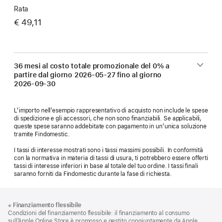
Rata
€ 49,11
36 mesi al costo totale promozionale del 0% a
partire dal giorno
2026-05-27
fino al giorno
2026-09-30
L’importo nell’esempio rappresentativo di acquisto non include le spese
di spedizione e gli accessori, che non sono finanziabili. Se applicabili,
queste spese saranno addebitate con pagamento in un’unica soluzione
tramite Findomestic.
I tassi di interesse mostrati sono i tassi massimi possibili. In conformità
con la normativa in materia di tassi di usura, ti potrebbero essere offerti
tassi di interesse inferiori in base al totale del tuo ordine. I tassi finali
saranno forniti da Findomestic durante la fase di richiesta.
Piè
Note
※
Finanziamento flessibile
a
di
Condizioni del finanziamento flessibile: il finanziamento al consumo
piè
sull’Apple Online Store è promosso e gestito congiuntamente da Apple