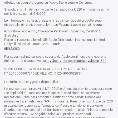
effettua un acquisto idoneo sull’Apple Store settore Consumer.
Si applicano il limite minimo per le transazioni di € 220 e il limite massimo
per le transazioni di € 4.000.
Le informazioni sulla sicurezza e gli avvisi per questo prodotto sono
disponibili nel relativo manuale:
https://support.apple.com/it-it/docs
(si
apre
Produttore: Apple Inc., One Apple Park Way, Cupertino, CA 95014,
una
Stati Uniti
nuova
Persona responsabile nell’UE: Apple Distribution International Limited,
finestra)
Hollyhill Industrial Estate, Cork, Irlanda
apple.com
(si
apre
Per saperne di più sul costo coperto da Apple per il riciclo e la gestione
una
delle batterie esauste, vai su
nuova
regulatoryinfo.apple.com/regulation1542
(si
finestra)
apre
SOCIETÀ ISCRITTA IN ITALIA AL REGISTRO A.E.E. AL NO.
una
IT12040000007545 ED PILE NO. IT1204P00002831
nuova
finestra
I cinturini sono soggetti a disponibilità.
I prezzi sono comprensivi di IVA (22%) e d’imposta premio di assicurazione
(se applicabile), sono escluse le spese di spedizione, salvo diversa
indicazione. L’IVA per i prodotti classificati come servizi in base alle
normative fiscali relative all’IVA, in vigore nei Paesi o territori UE, è del 23%
in quanto viene applicata l’aliquota del Paese o territorio in cui Apple
Distribution International Ltd. fornisce tali prodotti, ossia l’Irlanda. Il modulo
d’ordine mostra l’IVA pagabile relativa ai prodotti selezionati.