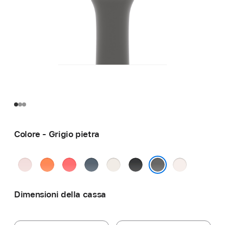
Colore - Grigio pietra
Rosa
Mandarino
Rosa
Blu
Galassia
Nero
Rosa
chiaro
guava
salmastro
fard
Grigio pietra
Dimensioni della cassa