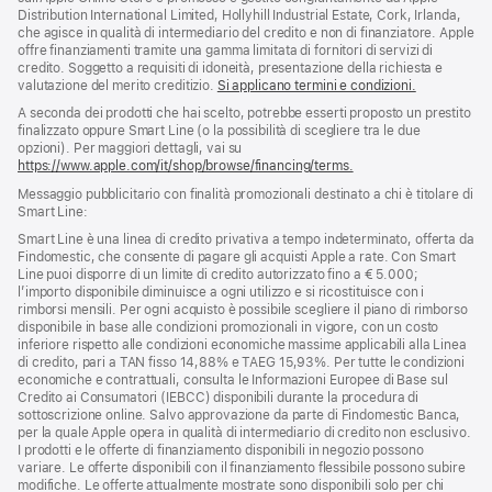
pagina
di
Distribution International Limited, Hollyhill Industrial Estate, Cork, Irlanda,
pagina
che agisce in qualità di intermediario del credito e non di finanziatore. Apple
offre finanziamenti tramite una gamma limitata di fornitori di servizi di
credito. Soggetto a requisiti di idoneità, presentazione della richiesta e
valutazione del merito creditizio.
Si applicano termini e condizioni.
A seconda dei prodotti che hai scelto, potrebbe esserti proposto un prestito
finalizzato oppure Smart Line (o la possibilità di scegliere tra le due
opzioni). Per maggiori dettagli, vai su
https://www.apple.com/it/shop/browse/financing/terms.
Messaggio pubblicitario con finalità promozionali destinato a chi è titolare di
Smart Line:
Smart Line è una linea di credito privativa a tempo indeterminato, offerta da
Findomestic, che consente di pagare gli acquisti Apple a rate. Con Smart
Line puoi disporre di un limite di credito autorizzato fino a € 5.000;
l’importo disponibile diminuisce a ogni utilizzo e si ricostituisce con i
rimborsi mensili. Per ogni acquisto è possibile scegliere il piano di rimborso
disponibile in base alle condizioni promozionali in vigore, con un costo
inferiore rispetto alle condizioni economiche massime applicabili alla Linea
di credito, pari a TAN fisso 14,88% e TAEG 15,93%. Per tutte le condizioni
economiche e contrattuali, consulta le Informazioni Europee di Base sul
Credito ai Consumatori (IEBCC) disponibili durante la procedura di
sottoscrizione online. Salvo approvazione da parte di Findomestic Banca,
per la quale Apple opera in qualità di intermediario di credito non esclusivo.
I prodotti e le offerte di finanziamento disponibili in negozio possono
variare. Le offerte disponibili con il finanziamento flessibile possono subire
modifiche. Le offerte attualmente mostrate sono disponibili solo per chi