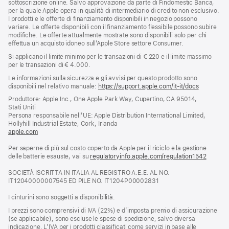
sottoscrizione online. Salvo approvazione da parte di Findomestic Banca,
per la quale Apple opera in qualità di intermediario di credito non esclusivo.
I prodotti e le offerte di finanziamento disponibili in negozio possono
variare. Le offerte disponibili con il finanziamento flessibile possono subire
modifiche. Le offerte attualmente mostrate sono disponibili solo per chi
effettua un acquisto idoneo sull’Apple Store settore Consumer.
Si applicano il limite minimo per le transazioni di € 220 e il limite massimo
per le transazioni di € 4.000.
Le informazioni sulla sicurezza e gli avvisi per questo prodotto sono
disponibili nel relativo manuale:
https://support.apple.com/it-it/docs
(si
apre
Produttore: Apple Inc., One Apple Park Way, Cupertino, CA 95014,
una
Stati Uniti
nuova
Persona responsabile nell’UE: Apple Distribution International Limited,
finestra)
Hollyhill Industrial Estate, Cork, Irlanda
apple.com
(si
apre
Per saperne di più sul costo coperto da Apple per il riciclo e la gestione
una
delle batterie esauste, vai su
nuova
regulatoryinfo.apple.com/regulation1542
(si
finestra)
apre
SOCIETÀ ISCRITTA IN ITALIA AL REGISTRO A.E.E. AL NO.
una
IT12040000007545 ED PILE NO. IT1204P00002831
nuova
finestra
I cinturini sono soggetti a disponibilità.
I prezzi sono comprensivi di IVA (22%) e d’imposta premio di assicurazione
(se applicabile), sono escluse le spese di spedizione, salvo diversa
indicazione. L’IVA per i prodotti classificati come servizi in base alle