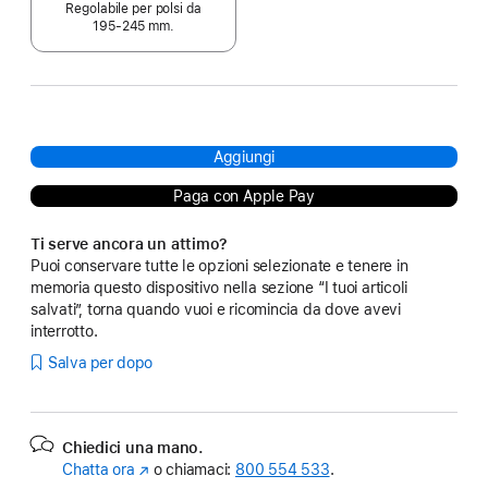
Regolabile per polsi da
195‑245 mm.
Aggiungi
Paga con Apple Pay
Ti serve ancora un attimo?
Puoi conservare tutte le opzioni selezionate e tenere in
memoria questo dispositivo nella sezione “I tuoi articoli
salvati”, torna quando vuoi e ricomincia da dove avevi
interrotto.
Salva per dopo
Chiedici una mano.
Chatta ora
(Si
o chiamaci:
800 554 533
.