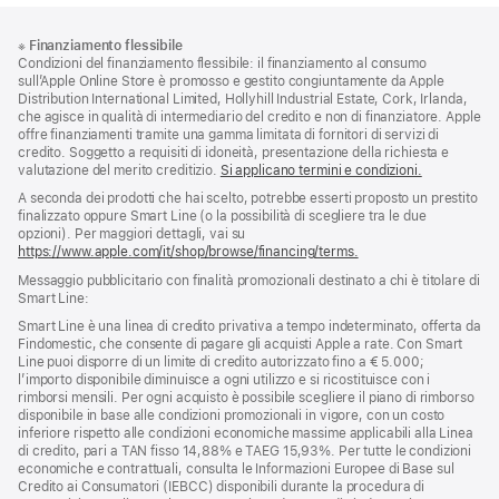
Piè
Note
※
Finanziamento flessibile
a
di
Condizioni del finanziamento flessibile: il finanziamento al consumo
piè
pagina
sull’Apple Online Store è promosso e gestito congiuntamente da Apple
di
Distribution International Limited, Hollyhill Industrial Estate, Cork, Irlanda,
pagina
che agisce in qualità di intermediario del credito e non di finanziatore. Apple
offre finanziamenti tramite una gamma limitata di fornitori di servizi di
credito. Soggetto a requisiti di idoneità, presentazione della richiesta e
valutazione del merito creditizio.
Si applicano termini e condizioni.
A seconda dei prodotti che hai scelto, potrebbe esserti proposto un prestito
finalizzato oppure Smart Line (o la possibilità di scegliere tra le due
opzioni). Per maggiori dettagli, vai su
https://www.apple.com/it/shop/browse/financing/terms.
Messaggio pubblicitario con finalità promozionali destinato a chi è titolare di
Smart Line:
Smart Line è una linea di credito privativa a tempo indeterminato, offerta da
Findomestic, che consente di pagare gli acquisti Apple a rate. Con Smart
Line puoi disporre di un limite di credito autorizzato fino a € 5.000;
l’importo disponibile diminuisce a ogni utilizzo e si ricostituisce con i
rimborsi mensili. Per ogni acquisto è possibile scegliere il piano di rimborso
disponibile in base alle condizioni promozionali in vigore, con un costo
inferiore rispetto alle condizioni economiche massime applicabili alla Linea
di credito, pari a TAN fisso 14,88% e TAEG 15,93%. Per tutte le condizioni
economiche e contrattuali, consulta le Informazioni Europee di Base sul
Credito ai Consumatori (IEBCC) disponibili durante la procedura di