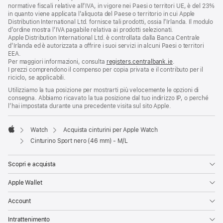
normative fiscali relative all’IVA, in vigore nei Paesi o territori UE, è del 23%
in quanto viene applicata l’aliquota del Paese o territorio in cui Apple
Distribution International Ltd. fornisce tali prodotti, ossia l’Irlanda. Il modulo
d’ordine mostra l’IVA pagabile relativa ai prodotti selezionati.
Apple Distribution International Ltd. è controllata dalla Banca Centrale
d’Irlanda ed è autorizzata a offrire i suoi servizi in alcuni Paesi o territori
EEA.
Per maggiori informazioni, consulta
registers.centralbank.ie
.
I prezzi comprendono il compenso per copia privata e il contributo per il
riciclo, se applicabili.
Utilizziamo la tua posizione per mostrarti più velocemente le opzioni di
consegna. Abbiamo ricavato la tua posizione dal tuo indirizzo IP, o perché
l’hai impostata durante una precedente visita sul sito Apple.
Watch
Acquista cinturini per Apple Watch
Apple
Cinturino Sport nero (46 mm) - M/L
Scopri e acquista
Apple Wallet
Account
Intrattenimento