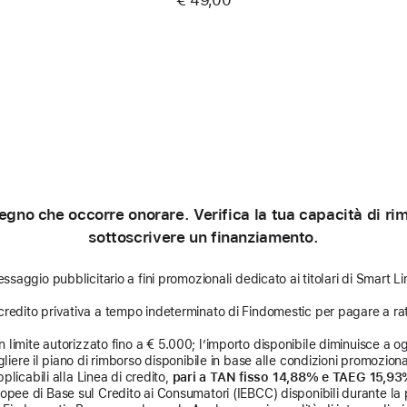
gno che occorre onorare. Verifica la tua capacità di rimb
sottoscrivere un finanziamento.
ssaggio pubblicitario a fini promozionali dedicato ai titolari di Smart Li
credito privativa a tempo indeterminato di Findomestic per pagare a rat
limite autorizzato fino a € 5.000; l’importo disponibile diminuisce a ogni
liere il piano di rimborso disponibile in base alle condizioni promozional
licabili alla Linea di credito,
pari a TAN fisso 14,88% e TAEG 15,9
uropee di Base sul Credito ai Consumatori (IEBCC) disponibili durante la 