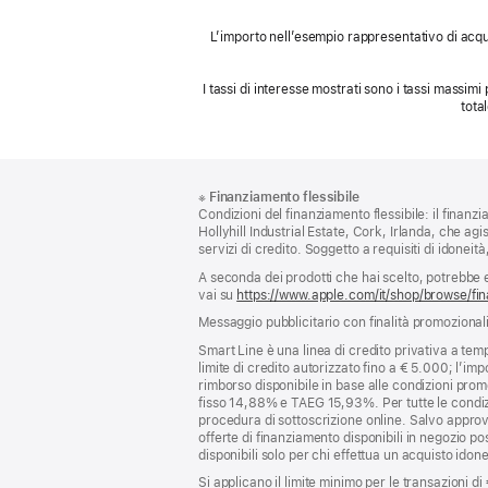
L’importo nell’esempio rappresentativo di acqui
I tassi di interesse mostrati sono i tassi massimi 
tota
Piè
Note
※
Finanziamento flessibile
a
di
Condizioni del finanziamento flessibile: il finan
piè
pagina
Hollyhill Industrial Estate, Cork, Irlanda, che agi
di
servizi di credito. Soggetto a requisiti di idoneit
pagina
A seconda dei prodotti che hai scelto, potrebbe es
vai su
https://www.apple.com/it/shop/browse/fin
Messaggio pubblicitario con finalità promozionali 
Smart Line è una linea di credito privativa a tem
limite di credito autorizzato fino a € 5.000; l’imp
rimborso disponibile in base alle condizioni prom
fisso 14,88% e TAEG 15,93%. Per tutte le condizi
procedura di sottoscrizione online. Salvo approva
offerte di finanziamento disponibili in negozio p
disponibili solo per chi effettua un acquisto ido
Si applicano il limite minimo per le transazioni di