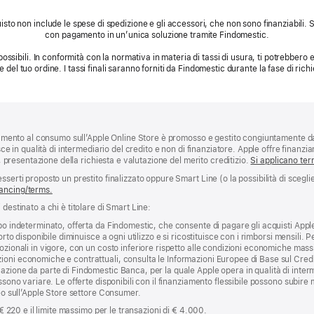
sto non include le spese di spedizione e gli accessori, che non sono finanziabili.
con pagamento in un’unica soluzione tramite Findomestic.
possibili. In conformità con la normativa in materia di tassi di usura, ti potrebbero es
le del tuo ordine. I tassi finali saranno forniti da Findomestic durante la fase di richi
ziamento al consumo sull’Apple Online Store è promosso e gestito congiuntamente da
sce in qualità di intermediario del credito e non di finanziatore. Apple offre finanzi
à, presentazione della richiesta e valutazione del merito creditizio.
Si applicano term
serti proposto un prestito finalizzato oppure Smart Line (o la possibilità di sceglie
ancing/terms.
destinato a chi è titolare di Smart Line:
po indeterminato, offerta da Findomestic, che consente di pagare gli acquisti Appl
orto disponibile diminuisce a ogni utilizzo e si ricostituisce con i rimborsi mensili. P
ozionali in vigore, con un costo inferiore rispetto alle condizioni economiche massi
oni economiche e contrattuali, consulta le Informazioni Europee di Base sul Credi
zione da parte di Findomestic Banca, per la quale Apple opera in qualità di interme
ossono variare. Le offerte disponibili con il finanziamento flessibile possono subir
neo sull’Apple Store settore Consumer.
 € 220 e il limite massimo per le transazioni di € 4.000.