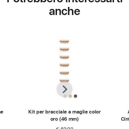
anche
Precedente
Avanti
se
Kit per bracciale a maglie color
oro (46 mm)
Cin
€ 49,00