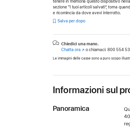
tenere in memoria questo dispositivo nell
sezione “I tuoi articoli salvati”, torna quan
e ricomincia da dove avevi interrotto.
Salva per dopo
Chiedici una mano.
Chatta ora
(Si
o chiamaci:
800 554 53
apre
Le immagini delle casse sono a puro scopo illustr
in
una
nuova
finestra)
Informazioni sul p
Panoramica
Qu
40
re