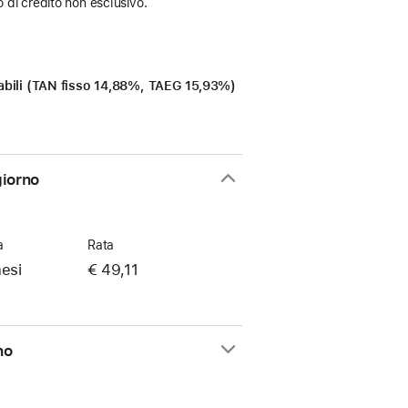
 di credito non esclusivo.
icabili (TAN fisso 14,88%, TAEG 15,93%)
giorno
a
Rata
esi
€ 49,11
rno