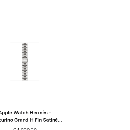
Apple Watch Hermès -
turino Grand H Fin Satiné
(42 mm) - Small
€ 1.099,00