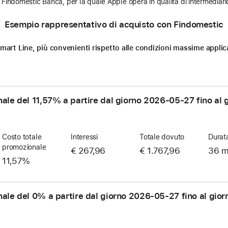
Findomestic Banca, per la quale Apple opera in qualità di intermediario
Esempio rappresentativo di acquisto con Findomestic
n Smart Line, più convenienti rispetto alle condizioni massime appl
nale del 11,57% a partire dal giorno
2026-05-27
fino al 
Costo totale
Interessi
Totale dovuto
Durat
promozionale
€ 267,96
€ 1.767,96
36 m
11,57%
nale del 0% a partire dal giorno
2026-05-27
fino al gio