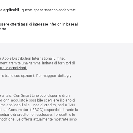
 Se applicabili, queste spese saranno addebitate
sere offerti tassi di interesse inferiori in base al
esta.
 Apple Distribution International Limited,
amenti tramite una gamma limitata di fornitori di
ini e condizioni.
re tra le due opzioni). Per maggiori dettagli,
e a rate. Con Smart Line puoi disporre di un
er ogni acquisto è possibile scegliere il piano di
me applicabili alla Linea di credito, pari a TAN
to ai Consumatori (IEBCC) disponibili durante la
diario di credito non esclusivo. I prodotti e le
e modifiche. Le offerte attualmente mostrate sono