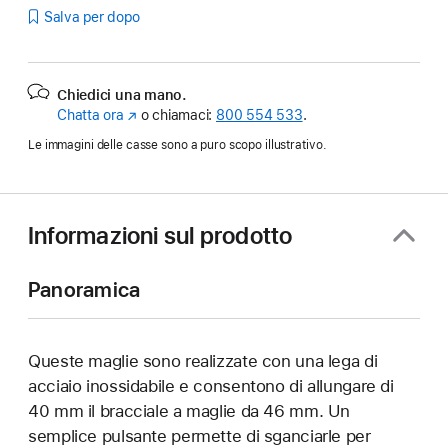
Salva per dopo
Chiedici una mano.
Chatta ora
(Si
o chiamaci:
800 554 533
.
apre
Le immagini delle casse sono a puro scopo illustrativo.
in
una
nuova
finestra)
Informazioni sul prodotto
Panoramica
Queste maglie sono realizzate con una lega di
acciaio inossidabile e consentono di allungare di
40 mm il bracciale a maglie da 46 mm. Un
semplice pulsante permette di sganciarle per