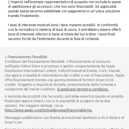
L’importo nell’esempio rappresentativo di acquisto non include le spese
di spedizione e gli accessori, che non sono finanziabili. Se applicabili,
queste spese saranno addebitate con pagamento in un’unica soluzione
tramite Findomestic.
I tassi di interesse mostrati sono i tassi massimi possibili. In conformità
con la normativa in materia di tassi di usura, ti potrebbero essere offerti
tassi di interesse inferiori in base al totale del tuo ordine. I tassi finali
saranno forniti da Findomestic durante la fase di richiesta.
Piè
Note
※
Finanziamento flessibile
a
di
Condizioni del finanziamento flessibile: il finanziamento al consumo
piè
pagina
sull’Apple Online Store è promosso e gestito congiuntamente da Apple
di
Distribution International Limited, Hollyhill Industrial Estate, Cork, Irlanda,
pagina
che agisce in qualità di intermediario del credito e non di finanziatore. Apple
offre finanziamenti tramite una gamma limitata di fornitori di servizi di
credito. Soggetto a requisiti di idoneità, presentazione della richiesta e
valutazione del merito creditizio.
Si applicano termini e condizioni.
A seconda dei prodotti che hai scelto, potrebbe esserti proposto un prestito
finalizzato oppure Smart Line (o la possibilità di scegliere tra le due
opzioni). Per maggiori dettagli, vai su
https://www.apple.com/it/shop/browse/financing/terms.
Messaggio pubblicitario con finalità promozionali destinato a chi è titolare di
Smart Line: