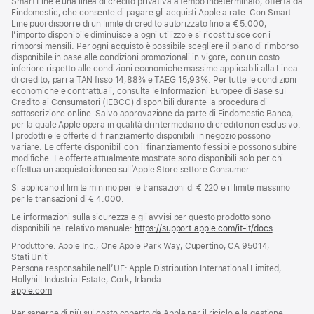
Smart Line è una linea di credito privativa a tempo indeterminato, offerta da
Findomestic, che consente di pagare gli acquisti Apple a rate. Con Smart
Line puoi disporre di un limite di credito autorizzato fino a € 5.000;
l’importo disponibile diminuisce a ogni utilizzo e si ricostituisce con i
rimborsi mensili. Per ogni acquisto è possibile scegliere il piano di rimborso
disponibile in base alle condizioni promozionali in vigore, con un costo
inferiore rispetto alle condizioni economiche massime applicabili alla Linea
di credito, pari a TAN fisso 14,88% e TAEG 15,93%. Per tutte le condizioni
economiche e contrattuali, consulta le Informazioni Europee di Base sul
Credito ai Consumatori (IEBCC) disponibili durante la procedura di
sottoscrizione online. Salvo approvazione da parte di Findomestic Banca,
per la quale Apple opera in qualità di intermediario di credito non esclusivo.
I prodotti e le offerte di finanziamento disponibili in negozio possono
variare. Le offerte disponibili con il finanziamento flessibile possono subire
modifiche. Le offerte attualmente mostrate sono disponibili solo per chi
effettua un acquisto idoneo sull’Apple Store settore Consumer.
Si applicano il limite minimo per le transazioni di € 220 e il limite massimo
per le transazioni di € 4.000.
Le informazioni sulla sicurezza e gli avvisi per questo prodotto sono
disponibili nel relativo manuale:
https://support.apple.com/it-it/docs
(si
apre
Produttore: Apple Inc., One Apple Park Way, Cupertino, CA 95014,
una
Stati Uniti
nuova
Persona responsabile nell’UE: Apple Distribution International Limited,
finestra)
Hollyhill Industrial Estate, Cork, Irlanda
apple.com
(si
apre
Per saperne di più sul costo coperto da Apple per il riciclo e la gestione
una