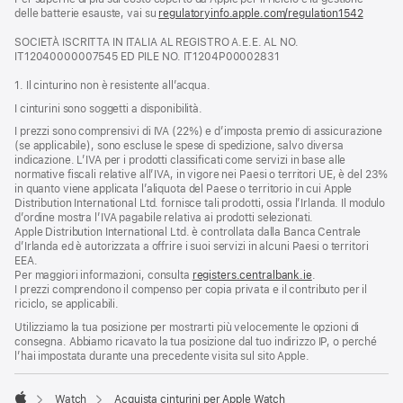
delle batterie esauste, vai su
nuova
regulatoryinfo.apple.com/regulation1542
(si
finestra)
apre
SOCIETÀ ISCRITTA IN ITALIA AL REGISTRO A.E.E. AL NO.
una
IT12040000007545 ED PILE NO. IT1204P00002831
nuova
finestra
1. Il cinturino non è resistente all’acqua.
I cinturini sono soggetti a disponibilità.
I prezzi sono comprensivi di IVA (22%) e d’imposta premio di assicurazione
(se applicabile), sono escluse le spese di spedizione, salvo diversa
indicazione. L’IVA per i prodotti classificati come servizi in base alle
normative fiscali relative all’IVA, in vigore nei Paesi o territori UE, è del 23%
in quanto viene applicata l’aliquota del Paese o territorio in cui Apple
Distribution International Ltd. fornisce tali prodotti, ossia l’Irlanda. Il modulo
d’ordine mostra l’IVA pagabile relativa ai prodotti selezionati.
Apple Distribution International Ltd. è controllata dalla Banca Centrale
d’Irlanda ed è autorizzata a offrire i suoi servizi in alcuni Paesi o territori
EEA.
Per maggiori informazioni, consulta
registers.centralbank.ie
.
I prezzi comprendono il compenso per copia privata e il contributo per il
riciclo, se applicabili.
Utilizziamo la tua posizione per mostrarti più velocemente le opzioni di
consegna. Abbiamo ricavato la tua posizione dal tuo indirizzo IP, o perché
l’hai impostata durante una precedente visita sul sito Apple.
Watch
Acquista cinturini per Apple Watch