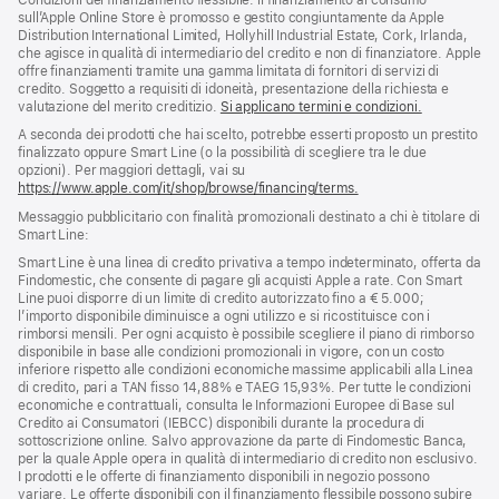
piè
pagina
sull’Apple Online Store è promosso e gestito congiuntamente da Apple
di
Distribution International Limited, Hollyhill Industrial Estate, Cork, Irlanda,
pagina
che agisce in qualità di intermediario del credito e non di finanziatore. Apple
offre finanziamenti tramite una gamma limitata di fornitori di servizi di
credito. Soggetto a requisiti di idoneità, presentazione della richiesta e
valutazione del merito creditizio.
Si applicano termini e condizioni.
A seconda dei prodotti che hai scelto, potrebbe esserti proposto un prestito
finalizzato oppure Smart Line (o la possibilità di scegliere tra le due
opzioni). Per maggiori dettagli, vai su
https://www.apple.com/it/shop/browse/financing/terms.
Messaggio pubblicitario con finalità promozionali destinato a chi è titolare di
Smart Line:
Smart Line è una linea di credito privativa a tempo indeterminato, offerta da
Findomestic, che consente di pagare gli acquisti Apple a rate. Con Smart
Line puoi disporre di un limite di credito autorizzato fino a € 5.000;
l’importo disponibile diminuisce a ogni utilizzo e si ricostituisce con i
rimborsi mensili. Per ogni acquisto è possibile scegliere il piano di rimborso
disponibile in base alle condizioni promozionali in vigore, con un costo
inferiore rispetto alle condizioni economiche massime applicabili alla Linea
di credito, pari a TAN fisso 14,88% e TAEG 15,93%. Per tutte le condizioni
economiche e contrattuali, consulta le Informazioni Europee di Base sul
Credito ai Consumatori (IEBCC) disponibili durante la procedura di
sottoscrizione online. Salvo approvazione da parte di Findomestic Banca,
per la quale Apple opera in qualità di intermediario di credito non esclusivo.
I prodotti e le offerte di finanziamento disponibili in negozio possono
variare. Le offerte disponibili con il finanziamento flessibile possono subire