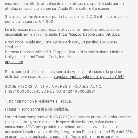
modifiche. Le offerte attualmente mostrate sono disponibili solo per chi
effettua un acquisto idoneo sull’Apple Store settore Consumer.
Si applicano il limite minimo per le transazioni di € 220 e il limite massimo
per le transazioni di € 4.000.
Le informazioni sulla sicurezza e gli avvisi per questo prodotto sono
disponibili nel relativo manuale:
https://support.apple.com/it-it/docs
(si
apre
Produttore: Apple Inc., One Apple Park Way, Cupertino, CA 95014,
una
Stati Uniti
nuova
Persona responsabile nell’UE: Apple Distribution International Limited,
finestra)
Hollyhill Industrial Estate, Cork, Irlanda
apple.com
(si
apre
Per saperne di più sul costo coperto da Apple per il riciclo e la gestione
una
delle batterie esauste, vai su
nuova
regulatoryinfo.apple.com/regulation1542
(si
finestra)
apre
SOCIETÀ ISCRITTA IN ITALIA AL REGISTRO A.E.E. AL NO.
una
IT12040000007545 ED PILE NO. IT1204P00002831
nuova
finestra
1. Il cinturino non è resistente all’acqua.
I cinturini sono soggetti a disponibilità.
I prezzi sono comprensivi di IVA (22%) e d’imposta premio di assicurazione
(se applicabile), sono escluse le spese di spedizione, salvo diversa
indicazione. L’IVA per i prodotti classificati come servizi in base alle
normative fiscali relative all’IVA, in vigore nei Paesi o territori UE, è del 23%
in quanto viene applicata l’aliquota del Paese o territorio in cui Apple