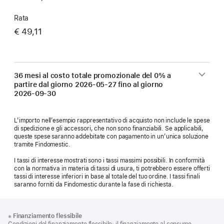
Rata
€ 49,11
36 mesi al costo totale promozionale del 0% a
partire dal giorno
2026-05-27
fino al giorno
2026-09-30
L’importo nell’esempio rappresentativo di acquisto non include le spese
di spedizione e gli accessori, che non sono finanziabili. Se applicabili,
queste spese saranno addebitate con pagamento in un’unica soluzione
tramite Findomestic.
I tassi di interesse mostrati sono i tassi massimi possibili. In conformità
con la normativa in materia di tassi di usura, ti potrebbero essere offerti
tassi di interesse inferiori in base al totale del tuo ordine. I tassi finali
saranno forniti da Findomestic durante la fase di richiesta.
Piè
Note
※
Finanziamento flessibile
a
di
Condizioni del finanziamento flessibile: il finanziamento al consumo