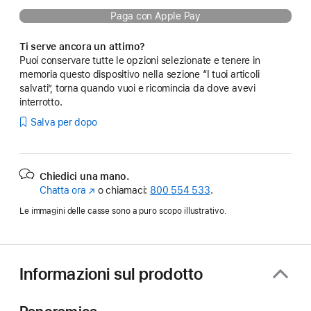
Paga con Apple Pay
Ti serve ancora un attimo?
Puoi conservare tutte le opzioni selezionate e tenere in
memoria questo dispositivo nella sezione “I tuoi articoli
salvati”, torna quando vuoi e ricomincia da dove avevi
interrotto.
Salva per dopo
Chiedici una mano.
Chatta ora
(Si
o chiamaci:
800 554 533
.
apre
Le immagini delle casse sono a puro scopo illustrativo.
in
una
nuova
finestra)
Informazioni sul prodotto