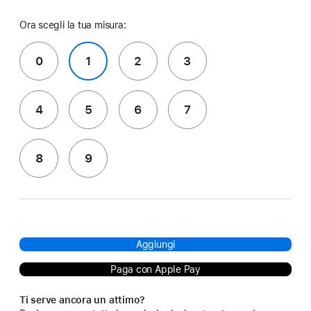
Ora scegli la tua misura:
0
1
2
3
4
5
6
7
8
9
Aggiungi
Paga con Apple Pay
Ti serve ancora un attimo?