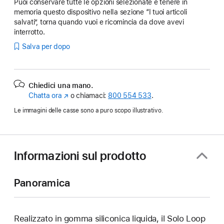
Puoi conservare tutte le opzioni selezionate e tenere in
memoria questo dispositivo nella sezione “I tuoi articoli
salvati”, torna quando vuoi e ricomincia da dove avevi
interrotto.
Salva per dopo
Chiedici una mano.
Chatta ora
(Si
o chiamaci:
800 554 533
.
apre
Le immagini delle casse sono a puro scopo illustrativo.
in
una
nuova
finestra)
Informazioni sul prodotto
Panoramica
Realizzato in gomma siliconica liquida, il Solo Loop