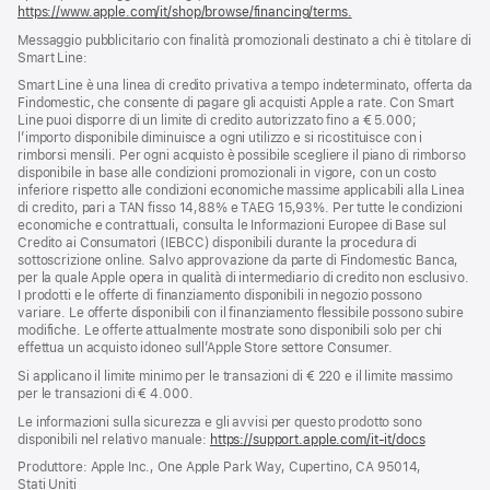
https://www.apple.com/it/shop/browse/financing/terms.
Messaggio pubblicitario con finalità promozionali destinato a chi è titolare di
Smart Line:
Smart Line è una linea di credito privativa a tempo indeterminato, offerta da
Findomestic, che consente di pagare gli acquisti Apple a rate. Con Smart
Line puoi disporre di un limite di credito autorizzato fino a € 5.000;
l’importo disponibile diminuisce a ogni utilizzo e si ricostituisce con i
rimborsi mensili. Per ogni acquisto è possibile scegliere il piano di rimborso
disponibile in base alle condizioni promozionali in vigore, con un costo
inferiore rispetto alle condizioni economiche massime applicabili alla Linea
di credito, pari a TAN fisso 14,88% e TAEG 15,93%. Per tutte le condizioni
economiche e contrattuali, consulta le Informazioni Europee di Base sul
Credito ai Consumatori (IEBCC) disponibili durante la procedura di
sottoscrizione online. Salvo approvazione da parte di Findomestic Banca,
per la quale Apple opera in qualità di intermediario di credito non esclusivo.
I prodotti e le offerte di finanziamento disponibili in negozio possono
variare. Le offerte disponibili con il finanziamento flessibile possono subire
modifiche. Le offerte attualmente mostrate sono disponibili solo per chi
effettua un acquisto idoneo sull’Apple Store settore Consumer.
Si applicano il limite minimo per le transazioni di € 220 e il limite massimo
per le transazioni di € 4.000.
Le informazioni sulla sicurezza e gli avvisi per questo prodotto sono
disponibili nel relativo manuale:
https://support.apple.com/it-it/docs
(si
apre
Produttore: Apple Inc., One Apple Park Way, Cupertino, CA 95014,
una
Stati Uniti