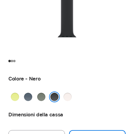
Colore - Nero
Giallo
Blu
Grigioverde
Rosa
neon
salmastro
fard
Nero
Dimensioni della cassa