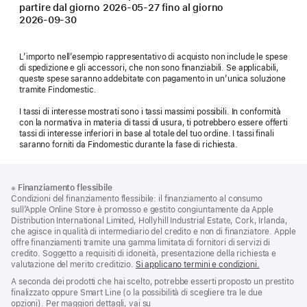
partire dal giorno
2026-05-27
fino al giorno
2026-09-30
L’importo nell’esempio rappresentativo di acquisto non include le spese
di spedizione e gli accessori, che non sono finanziabili. Se applicabili,
queste spese saranno addebitate con pagamento in un’unica soluzione
tramite Findomestic.
I tassi di interesse mostrati sono i tassi massimi possibili. In conformità
con la normativa in materia di tassi di usura, ti potrebbero essere offerti
tassi di interesse inferiori in base al totale del tuo ordine. I tassi finali
saranno forniti da Findomestic durante la fase di richiesta.
Piè
Note
※
Finanziamento flessibile
a
di
Condizioni del finanziamento flessibile: il finanziamento al consumo
piè
pagina
sull’Apple Online Store è promosso e gestito congiuntamente da Apple
di
Distribution International Limited, Hollyhill Industrial Estate, Cork, Irlanda,
pagina
che agisce in qualità di intermediario del credito e non di finanziatore. Apple
offre finanziamenti tramite una gamma limitata di fornitori di servizi di
credito. Soggetto a requisiti di idoneità, presentazione della richiesta e
valutazione del merito creditizio.
Si applicano termini e condizioni.
A seconda dei prodotti che hai scelto, potrebbe esserti proposto un prestito
finalizzato oppure Smart Line (o la possibilità di scegliere tra le due
opzioni). Per maggiori dettagli, vai su