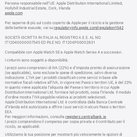
nuova
Persona responsabile nell’UE: Apple Distribution International Limited,
finestra)
Hollyhill Industrial Estate, Cork, Irlanda
apple.com
(si
apre
Per saperne di più sul costo coperto da Apple per il riciclo e la gestione
una
delle batterie esauste, vai su
nuova
regulatoryinfo.apple.com/regulation1542
(si
finestra)
apre
SOCIETÀ ISCRITTA IN ITALIA AL REGISTRO A.E.E. AL NO.
una
IT12040000007545 ED PILE NO. IT1204P00002831
nuova
finestra
Compatibile con Apple Watch SE e Apple Watch Series 4 e successivi.
I cinturini sono soggetti a disponibilità.
I prezzi sono comprensivi di IVA (22%) e d’imposta premio di assicurazione
(se applicabile), sono escluse le spese di spedizione, salvo diversa
indicazione. L’IVA per i prodotti classificati come servizi in base alle
normative fiscali relative all’IVA, in vigore nei Paesi o territori UE, è del 23%
in quanto viene applicata l’aliquota del Paese o territorio in cui Apple
Distribution International Ltd. fornisce tali prodotti, ossia l’Irlanda. Il modulo
d’ordine mostra l’IVA pagabile relativa ai prodotti selezionati.
Apple Distribution International Ltd. è controllata dalla Banca Centrale
d’Irlanda ed è autorizzata a offrire i suoi servizi in alcuni Paesi o territori
EEA.
Per maggiori informazioni, consulta
registers.centralbank.ie
.
I prezzi comprendono il compenso per copia privata e il contributo per il
riciclo, se applicabili.
Utilizziamo la tua posizione per mostrarti più velocemente le opzioni di