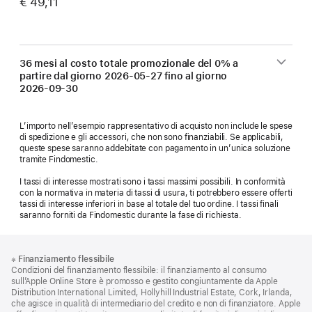
€ 49,11
36 mesi al costo totale promozionale del 0% a
partire dal giorno
2026-05-27
fino al giorno
2026-09-30
L’importo nell’esempio rappresentativo di acquisto non include le spese
di spedizione e gli accessori, che non sono finanziabili. Se applicabili,
queste spese saranno addebitate con pagamento in un’unica soluzione
tramite Findomestic.
I tassi di interesse mostrati sono i tassi massimi possibili. In conformità
con la normativa in materia di tassi di usura, ti potrebbero essere offerti
tassi di interesse inferiori in base al totale del tuo ordine. I tassi finali
saranno forniti da Findomestic durante la fase di richiesta.
Piè
Note
※
Finanziamento flessibile
a
di
Condizioni del finanziamento flessibile: il finanziamento al consumo
piè
pagina
sull’Apple Online Store è promosso e gestito congiuntamente da Apple
di
Distribution International Limited, Hollyhill Industrial Estate, Cork, Irlanda,
pagina
che agisce in qualità di intermediario del credito e non di finanziatore. Apple