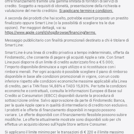
offre finanziamenti tramite una gamma limitata di fornitori di servizi di
credito. Soggetto a requisiti di idoneità, presentazione della richiesta e
valutazione del merito creditizio.
Si applicano termini e condizioni.
A seconda dei prodotti che hai scelto, potrebbe esserti proposto un prestito
finalizzato oppure Smart Line (o la possibilità di scegliere tra le due
opzioni). Per maggiori dettagli, vai su
https://www.apple.com/it/shop/browse/financing/terms.
Messaggio pubblicitario con finalità promozionali destinato a chi è titolare di
Smart Line:
Smart Line è una linea di credito privativa a tempo indeterminato, offerta da
Findomestic, che consente di pagare gli acquisti Apple a rate. Con Smart
Line puoi disporre di un limite di credito autorizzato fino a € 5.000;
l’importo disponibile diminuisce a ogni utilizzo e si ricostituisce con i
rimborsi mensili. Per ogni acquisto è possibile scegliere il piano di rimborso
disponibile in base alle condizioni promozionali in vigore, con un costo
inferiore rispetto alle condizioni economiche massime applicabili alla Linea
di credito, pari a TAN fisso 14,88% e TAEG 15,93%. Per tutte le condizioni
economiche e contrattuali, consulta le Informazioni Europee di Base sul
Credito ai Consumatori (IEBCC) disponibili durante la procedura di
sottoscrizione online. Salvo approvazione da parte di Findomestic Banca,
per la quale Apple opera in qualità di intermediario di credito non esclusivo.
I prodotti e le offerte di finanziamento disponibili in negozio possono
variare. Le offerte disponibili con il finanziamento flessibile possono subire
modifiche. Le offerte attualmente mostrate sono disponibili solo per chi
effettua un acquisto idoneo sull’Apple Store settore Consumer.
Si applicano il limite minimo per le transazioni di € 220 e il limite massimo