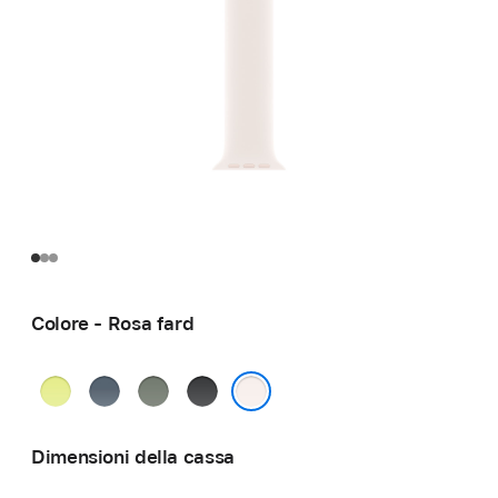
Colore - Rosa fard
Giallo
Blu
Grigioverde
Nero
neon
salmastro
Rosa fard
Dimensioni della cassa