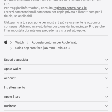
d’Irlanda ed è autorizzata a offrire i suoi servizi in alcuni Paesi o territori
EEA.
Per maggiori informazioni, consulta
registers.centralbank.ie
.
I prezzi comprendono il compenso per copia privata e il contributo per il
riciclo, se applicabili.
Utilizziamo la tua posizione per mostrarti più velocemente le opzioni di
consegna. Abbiamo ricavato la tua posizione dal tuo indirizzo IP, o perché
l’hai impostata durante una precedente visita sul sito Apple.
Watch
Acquista cinturini per Apple Watch
Apple
Solo Loop rosa fard (46 mm) - Misura 3
Scopri e acquista
Apple Wallet
Account
Intrattenimento
Apple Store
Business