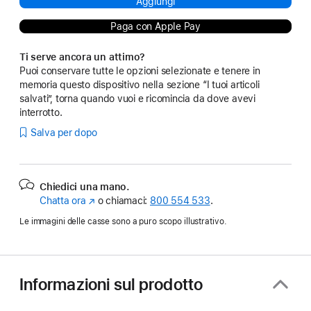
Aggiungi
Paga con Apple Pay
Ti serve ancora un attimo?
Puoi conservare tutte le opzioni selezionate e tenere in
memoria questo dispositivo nella sezione “I tuoi articoli
salvati”, torna quando vuoi e ricomincia da dove avevi
interrotto.
Salva per dopo
Chiedici una mano.
Chatta ora
(Si
o chiamaci:
800 554 533
.
apre
Le immagini delle casse sono a puro scopo illustrativo.
in
una
nuova
finestra)
Informazioni sul prodotto