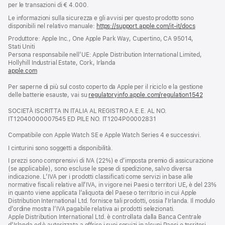
per le transazioni di € 4.000.
Le informazioni sulla sicurezza e gli avvisi per questo prodotto sono
disponibili nel relativo manuale:
https://support.apple.com/it-it/docs
(si
apre
Produttore: Apple Inc., One Apple Park Way, Cupertino, CA 95014,
una
Stati Uniti
nuova
Persona responsabile nell’UE: Apple Distribution International Limited,
finestra)
Hollyhill Industrial Estate, Cork, Irlanda
apple.com
(si
apre
Per saperne di più sul costo coperto da Apple per il riciclo e la gestione
una
delle batterie esauste, vai su
nuova
regulatoryinfo.apple.com/regulation1542
(si
finestra)
apre
SOCIETÀ ISCRITTA IN ITALIA AL REGISTRO A.E.E. AL NO.
una
IT12040000007545 ED PILE NO. IT1204P00002831
nuova
finestra
Compatibile con Apple Watch SE e Apple Watch Series 4 e successivi.
I cinturini sono soggetti a disponibilità.
I prezzi sono comprensivi di IVA (22%) e d’imposta premio di assicurazione
(se applicabile), sono escluse le spese di spedizione, salvo diversa
indicazione. L’IVA per i prodotti classificati come servizi in base alle
normative fiscali relative all’IVA, in vigore nei Paesi o territori UE, è del 23%
in quanto viene applicata l’aliquota del Paese o territorio in cui Apple
Distribution International Ltd. fornisce tali prodotti, ossia l’Irlanda. Il modulo
d’ordine mostra l’IVA pagabile relativa ai prodotti selezionati.
Apple Distribution International Ltd. è controllata dalla Banca Centrale