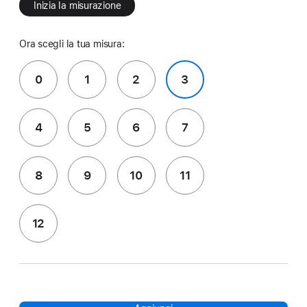
Inizia la misurazione
Ora scegli la tua misura:
0
1
2
3
4
5
6
7
8
9
10
11
12